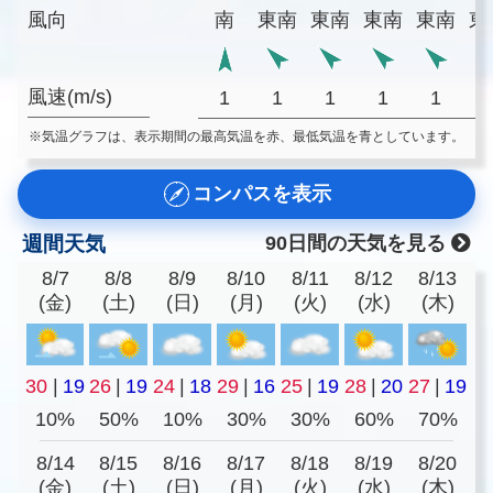
風向
南
東南
東南
東南
東南
東
風速(m/s)
1
1
1
1
1
※気温グラフは、表示期間の最高気温を赤、最低気温を青としています。
コンパスを表示
週間天気
90日間の天気を見る
8/7
8/8
8/9
8/10
8/11
8/12
8/13
(金)
(土)
(日)
(月)
(火)
(水)
(木)
30
|
19
26
|
19
24
|
18
29
|
16
25
|
19
28
|
20
27
|
19
10%
50%
10%
30%
30%
60%
70%
8/14
8/15
8/16
8/17
8/18
8/19
8/20
(金)
(土)
(日)
(月)
(火)
(水)
(木)