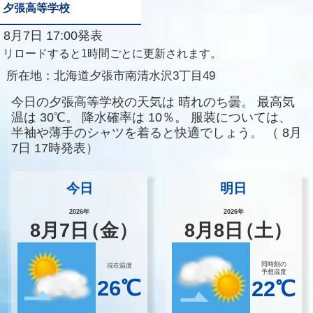
夕張高等学校
8月7日 17:00発表
リロードすると1時間ごとに更新されます。
所在地：
北海道夕張市南清水沢3丁目49
今日の夕張高等学校の天気は
晴れのち曇。
最高気
温は
30℃。
降水確率は
10％。
服装については、
半袖や薄手のシャツを着ると快適でしょう。
（
8月
7日 17時発表）
今日
明日
2026年
2026年
8
月
7
日
（金）
8
月
8
日
（土）
同時刻の
現在温度
予想温度
26℃
22℃