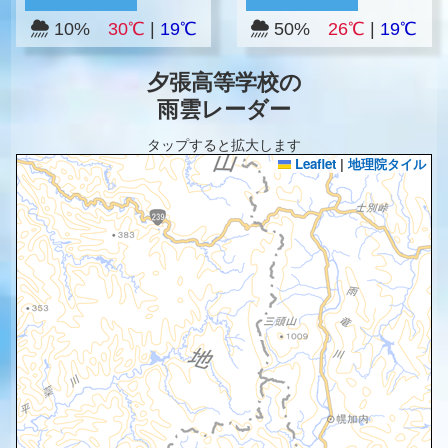
10%
30℃
|
19℃
50%
26℃
|
19℃
夕張高等学校の
雨雲レーダー
タップすると拡大します
Leaflet
|
地理院タイル