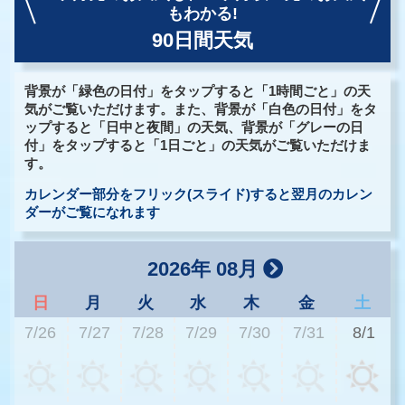
もわかる!
90日間天気
背景が「緑色の日付」をタップすると「1時間ごと」の天
気がご覧いただけます。また、背景が「白色の日付」をタ
ップすると「日中と夜間」の天気、背景が「グレーの日
付」をタップすると「1日ごと」の天気がご覧いただけま
す。
カレンダー部分をフリック(スライド)すると翌月のカレン
ダーがご覧になれます
2026年 08月
日
月
火
水
木
金
土
7/26
7/27
7/28
7/29
7/30
7/31
8/1
2