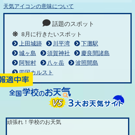
天気アイコンの意味について
話題のスポット
8月に行きたいスポット
上田城跡
川平湾
下灘駅
城ヶ島
須賀神社
慶良間諸島
阿智村
八ヶ岳
波照間島
四国カルスト
頑張れ！学校のお天気