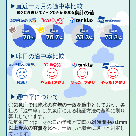
▶直近一ヵ月の適中率比較
※2026/07/07～2026/08/05集計の値
適中率
適中率
適中率
適中率
70
76.7
63.3
73.3
%
%
%
%
▶昨日の適中率比較
▶適中率について
①
気象庁では降水の有無の一致を適中としており、
各
社の「適中率」は気象庁による検証方法の基準に則り
算出しています。
②気象庁では、その日の予報と実際の
24時間中の1mm
以上降水の有無を比べ、
一致した場合に適中と判定し
ています。