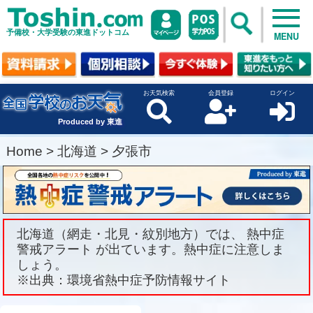
予備校・大学受験の東進ドットコム
MENU
お天気検索
会員登録
ログイン
Produced by 東進
Home
>
北海道
>
夕張市
北海道（網走・北見・紋別地方）では、 熱中症
警戒アラート が出ています。熱中症に注意しま
しょう。
※出典：環境省熱中症予防情報サイト