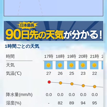
1時間ごとの天気
時間
17時
18時
19時
20時
21時
2
天気
気温(℃)
27
26
25
23
22
2
降水量(mm/h)
0.0
0.0
0.0
0.0
0.0
0
湿度(%)
-
82
89
94
95
9