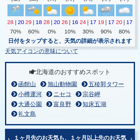
28
|
20
29
|
18
28
|
20
26
|
16
24
|
17
19
|
17
20
|
17
70%
60%
0%
10%
30%
90%
80%
日付をタップすると、天気の詳細が表示されます
天気アイコンの意味について
北海道のおすすめスポット
函館山
旭山動物園
五稜郭タワー
小樽運河
ニセコ
宗谷岬
大通公園
富良野
知床五湖
礼文島
１ヶ月先のお天気も、
１ヶ月以上先のお天気