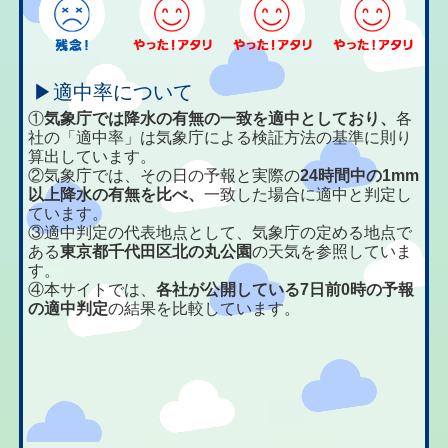
▶適中率について
①
気象庁では降水の有無の一致を適中としており、
各
社の「適中率」は気象庁による検証方法の基準に則り
算出しています。
②気象庁では、その日の予報と実際の
24時間中の1mm
以上降水の有無を比べ、
一致した場合に適中と判定し
ています。
③適中判定の代表地点として、気象庁の定める地点で
ある
東京都千代田区北の丸公園
の天気を参照していま
す。
④本サイトでは、
各社が公開している7日前0時の予報
の適中判定
の結果を比較しています。