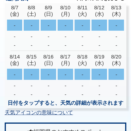
8/7
8/8
8/9
8/10
8/11
8/12
8/13
(金)
(土)
(日)
(月)
(火)
(水)
(木)
-
-
-
-
-
-
-
-
-
-
-
-
-
-
-
-
-
-
-
-
-
8/14
8/15
8/16
8/17
8/18
8/19
8/20
(金)
(土)
(日)
(月)
(火)
(水)
(木)
-
-
-
-
-
-
-
-
-
-
-
-
-
-
-
-
-
-
-
-
-
日付をタップすると、天気の詳細が表示されます
天気アイコンの意味について