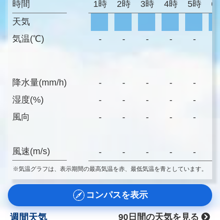
時間
1時
2時
3時
4時
5時
6
天気
気温(℃)
-
-
-
-
-
-
降水量(mm/h)
-
-
-
-
-
-
湿度(%)
-
-
-
-
-
-
風向
-
-
-
-
-
-
風速(m/s)
-
-
-
-
-
-
※気温グラフは、表示期間の最高気温を赤、最低気温を青としています。
コンパスを表示
週間天気
90日間の天気を見る