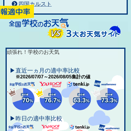
四国カルスト
頑張れ！学校のお天気
▶直近一ヵ月の適中率比較
※2026/07/07～2026/08/05集計の値
適中率
適中率
適中率
適中率
70
76.7
63.3
73.3
%
%
%
%
▶昨日の適中率比較