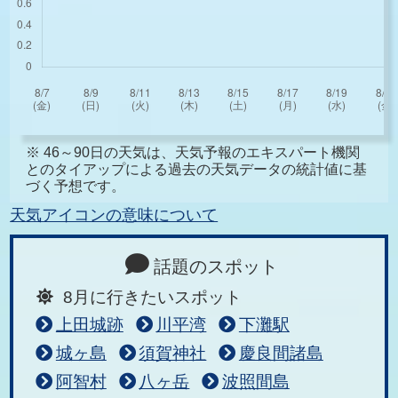
※ 46～90日の天気は、天気予報のエキスパート機関
とのタイアップによる過去の天気データの統計値に基
づく予想です。
天気アイコンの意味について
話題のスポット
8月に行きたいスポット
上田城跡
川平湾
下灘駅
城ヶ島
須賀神社
慶良間諸島
阿智村
八ヶ岳
波照間島