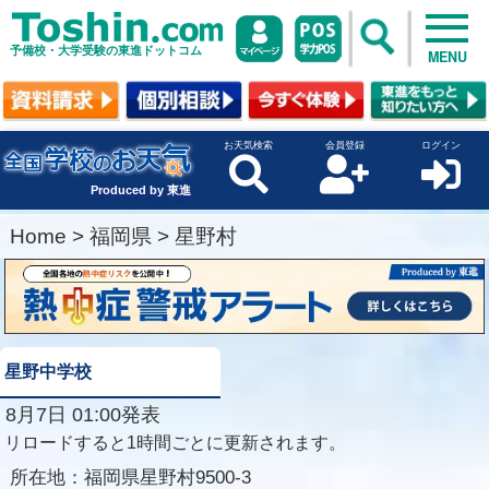
予備校・大学受験の東進ドットコム
MENU
お天気検索
会員登録
ログイン
Produced by 東進
Home
>
福岡県
>
星野村
星野中学校
8月7日 01:00発表
リロードすると1時間ごとに更新されます。
所在地：
福岡県星野村9500-3