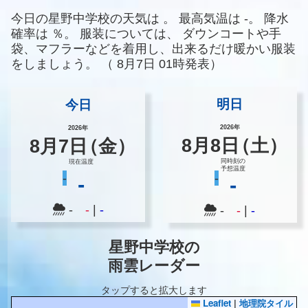
今日の星野中学校の天気は
。
最高気温は
-。
降水
確率は
％。
服装については、
ダウンコートや手
袋、マフラーなどを着用し、出来るだけ暖かい服装
をしましょう。
（
8月7日 01時発表）
明日
今日
2026年
2026年
8
月
8
日
（土）
8
月
7
日
（金）
同時刻の
現在温度
予想温度
-
-
-
-
-
-
|
-
-
-
|
-
星野中学校の
雨雲レーダー
タップすると拡大します
Leaflet
|
地理院タイル