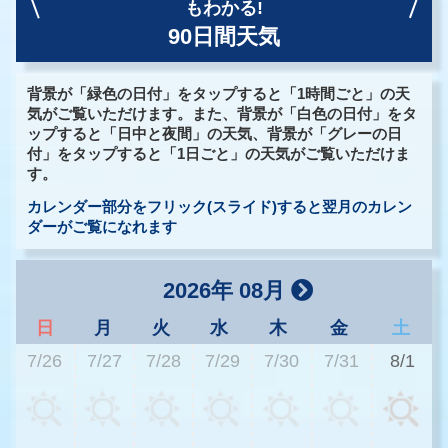
もわかる!
90日間天気
背景が「緑色の日付」をタップすると「1時間ごと」の天
気がご覧いただけます。また、背景が「白色の日付」をタ
ップすると「日中と夜間」の天気、背景が「グレーの日
付」をタップすると「1日ごと」の天気がご覧いただけま
す。
カレンダー部分をフリック(スライド)すると翌月のカレン
ダーがご覧になれます
2026年 08月
日
月
火
水
木
金
土
7/26
7/27
7/28
7/29
7/30
7/31
8/1
2