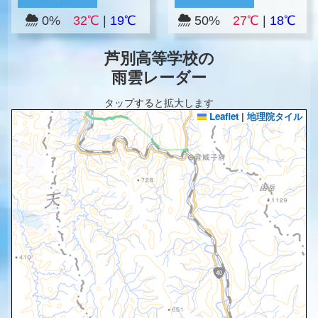
0%
32℃
|
19℃
50%
27℃
|
18℃
芦別高等学校の
雨雲レーダー
タップすると拡大します
Leaflet
|
地理院タイル