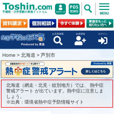
予備校・大学受験の東進ドットコム
MENU
お天気検索
会員登録
ログイン
Produced by 東進
Home
>
北海道
>
芦別市
北海道（網走・北見・紋別地方）では、 熱中症
警戒アラート が出ています。熱中症に注意しま
しょう。
※出典：環境省熱中症予防情報サイト