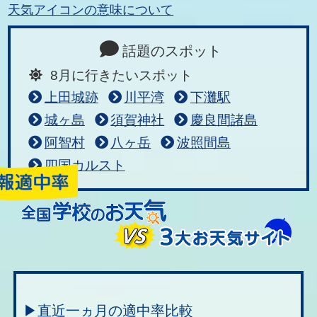
天気アイコンの意味について
話題のスポット
8月に行きたいスポット
上田城跡
川平湾
下灘駅
城ヶ島
須賀神社
慶良間諸島
阿智村
八ヶ岳
波照間島
四国カルスト
▶直近一ヵ月の適中率比較