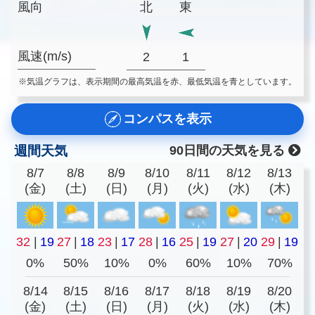
風向
北
東
風速(m/s)
2
1
※気温グラフは、表示期間の最高気温を赤、最低気温を青としています。
コンパスを表示
週間天気
90日間の天気を見る
8/7
8/8
8/9
8/10
8/11
8/12
8/13
(金)
(土)
(日)
(月)
(火)
(水)
(木)
32
|
19
27
|
18
23
|
17
28
|
16
25
|
19
27
|
20
29
|
19
0%
50%
10%
0%
60%
10%
70%
8/14
8/15
8/16
8/17
8/18
8/19
8/20
(金)
(土)
(日)
(月)
(火)
(水)
(木)