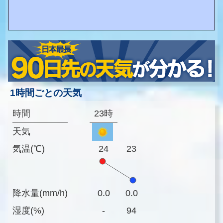
1時間ごとの天気
時間
23時
天気
気温(℃)
24
23
降水量(mm/h)
0.0
0.0
湿度(%)
-
94