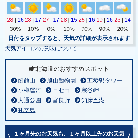
28
|
16
28
|
17
27
|
17
28
|
15
25
|
16
19
|
16
23
|
14
30%
10%
0%
10%
70%
90%
20%
日付をタップすると、天気の詳細が表示されます
天気アイコンの意味について
北海道のおすすめスポット
函館山
旭山動物園
五稜郭タワー
小樽運河
ニセコ
宗谷岬
大通公園
富良野
知床五湖
礼文島
１ヶ月先のお天気も、
１ヶ月以上先のお天気