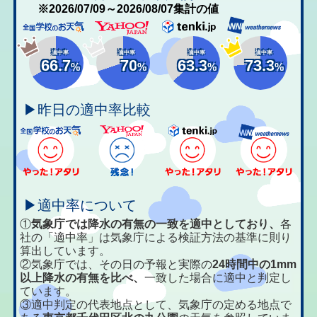
※2026/07/09～2026/08/07集計の値
適中率
適中率
適中率
適中率
66.7
70
63.3
73.3
%
%
%
%
▶昨日の適中率比較
▶適中率について
①
気象庁では降水の有無の一致を適中としており、
各
社の「適中率」は気象庁による検証方法の基準に則り
算出しています。
②気象庁では、その日の予報と実際の
24時間中の1mm
以上降水の有無を比べ、
一致した場合に適中と判定し
ています。
③適中判定の代表地点として、気象庁の定める地点で