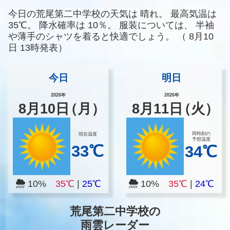
今日の荒尾第二中学校の天気は
晴れ。
最高気温は
35℃。
降水確率は
10％。
服装については、
半袖
や薄手のシャツを着ると快適でしょう。
（
8月10
日 13時発表）
今日
明日
2026年
2026年
8
月
10
日
（月）
8
月
11
日
（火）
同時刻の
現在温度
予想温度
33℃
34℃
10%
35℃
|
25℃
10%
35℃
|
24℃
荒尾第二中学校の
雨雲レーダー