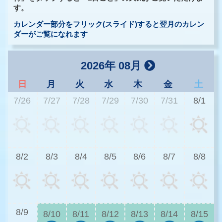
す。
カレンダー部分をフリック(スライド)すると翌月のカレン
ダーがご覧になれます
2026年 08月
日
月
火
水
木
金
土
7/26
7/27
7/28
7/29
7/30
7/31
8/1
3
8/2
8/3
8/4
8/5
8/6
8/7
8/8
3
8/9
8/10
8/11
8/12
8/13
8/14
8/15