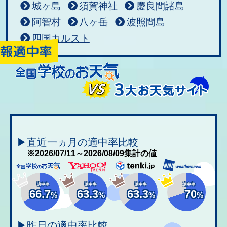
城ヶ島
須賀神社
慶良間諸島
阿智村
八ヶ岳
波照間島
四国カルスト
▶直近一ヵ月の適中率比較
※2026/07/11～2026/08/09集計の値
適中率
適中率
適中率
適中率
66.7
63.3
63.3
70
%
%
%
%
▶昨日の適中率比較