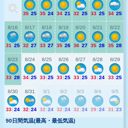
35
|
25
35
|
24
34
|
21
32
|
25
33
|
25
34
|
25
3
8/16
8/17
8/18
8/19
8/20
8/21
8/22
31
|
25
32
|
27
33
|
27
35
|
26
36
|
27
35
|
28
35
|
28
2
8/23
8/24
8/25
8/26
8/27
8/28
8/29
33
|
28
34
|
25
33
|
25
33
|
25
33
|
25
33
|
24
33
|
25
2
8/30
8/31
9/1
9/2
9/3
9/4
9/5
33
|
24
32
|
24
32
|
24
32
|
24
32
|
24
29
|
24
31
|
23
90日間気温(最高・最低気温)