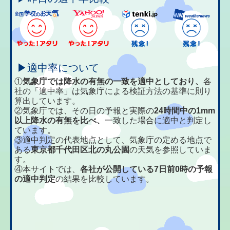
▶適中率について
①
気象庁では降水の有無の一致を適中としており、
各
社の「適中率」は気象庁による検証方法の基準に則り
算出しています。
②気象庁では、その日の予報と実際の
24時間中の1mm
以上降水の有無を比べ、
一致した場合に適中と判定し
ています。
③適中判定の代表地点として、気象庁の定める地点で
ある
東京都千代田区北の丸公園
の天気を参照していま
す。
④本サイトでは、
各社が公開している7日前0時の予報
の適中判定
の結果を比較しています。