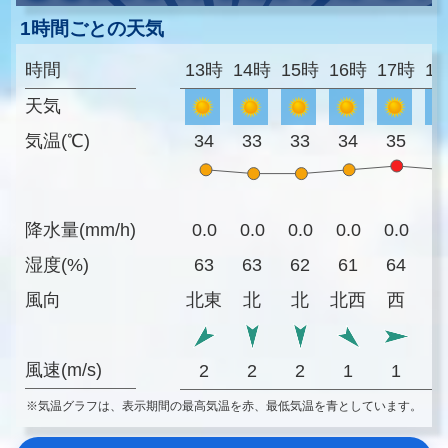
1時間ごとの天気
時間
13時
14時
15時
16時
17時
1
天気
気温(℃)
34
33
33
34
35
3
降水量(mm/h)
0.0
0.0
0.0
0.0
0.0
0
湿度(%)
63
63
62
61
64
6
風向
北東
北
北
北西
西
風速(m/s)
2
2
2
1
1
※気温グラフは、表示期間の最高気温を赤、最低気温を青としています。