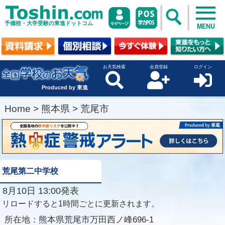
予備校・大学受験の東進ドットコム
MENU
お天気検索
会員登録
ログイン
Produced by 東進
Home
>
熊本県
>
荒尾市
荒尾第二中学校
8月10日 13:00発表
リロードすると1時間ごとに更新されます。
所在地：
熊本県荒尾市万田西ノ峰696-1