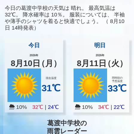
今日の葛渡中学校の天気は
晴れ。
最高気温は
32℃。
降水確率は
10％。
服装については、
半袖
や薄手のシャツを着ると快適でしょう。
（
8月10
日 14時発表）
今日
明日
2026年
2026年
8
月
10
日
（月）
8
月
11
日
（火）
同時刻の
現在温度
予想温度
31℃
33℃
10%
32℃
|
24℃
10%
34℃
|
22℃
葛渡中学校の
雨雲レーダー