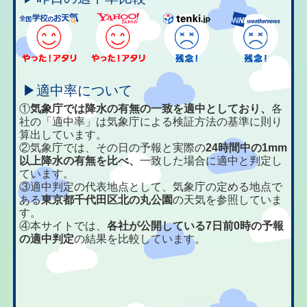
▶適中率について
①
気象庁では降水の有無の一致を適中としており、
各
社の「適中率」は気象庁による検証方法の基準に則り
算出しています。
②気象庁では、その日の予報と実際の
24時間中の1mm
以上降水の有無を比べ、
一致した場合に適中と判定し
ています。
③適中判定の代表地点として、気象庁の定める地点で
ある
東京都千代田区北の丸公園
の天気を参照していま
す。
④本サイトでは、
各社が公開している7日前0時の予報
の適中判定
の結果を比較しています。