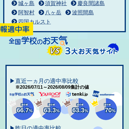
城ヶ島
須賀神社
慶良間諸島
阿智村
八ヶ岳
波照間島
四国カルスト
▶直近一ヵ月の適中率比較
※2026/07/11～2026/08/09集計の値
適中率
適中率
適中率
適中率
66.7
63.3
63.3
70
%
%
%
%
▶昨日の適中率比較