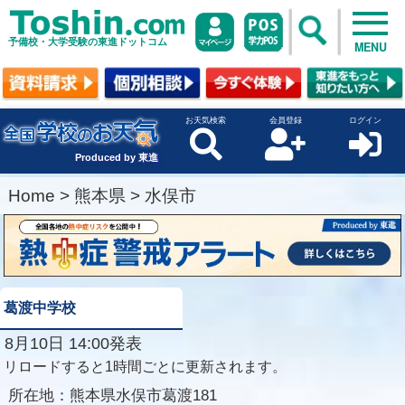
予備校・大学受験の東進ドットコム
MENU
お天気検索
会員登録
ログイン
Produced by 東進
Home
>
熊本県
>
水俣市
葛渡中学校
8月10日 14:00発表
リロードすると1時間ごとに更新されます。
所在地：
熊本県水俣市葛渡181