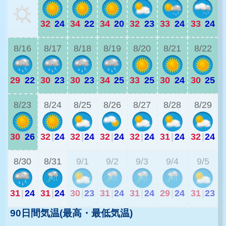
32
|
24
34
|
22
34
|
20
32
|
23
33
|
24
33
|
24
3
8/16
8/17
8/18
8/19
8/20
8/21
8/22
29
|
22
30
|
23
30
|
23
34
|
25
33
|
25
30
|
24
30
|
25
2
8/23
8/24
8/25
8/26
8/27
8/28
8/29
30
|
26
32
|
24
32
|
24
32
|
24
32
|
24
31
|
24
32
|
24
2
8/30
8/31
9/1
9/2
9/3
9/4
9/5
31
|
24
31
|
24
30
|
23
31
|
24
31
|
24
29
|
24
31
|
23
90日間気温(最高・最低気温)