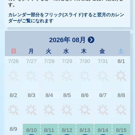
す。
カレンダー部分をフリック(スライド)すると翌月のカレン
ダーがご覧になれます
2026年 08月
日
月
火
水
木
金
土
7/26
7/27
7/28
7/29
7/30
7/31
8/1
3
8/2
8/3
8/4
8/5
8/6
8/7
8/8
3
8/9
8/10
8/11
8/12
8/13
8/14
8/15