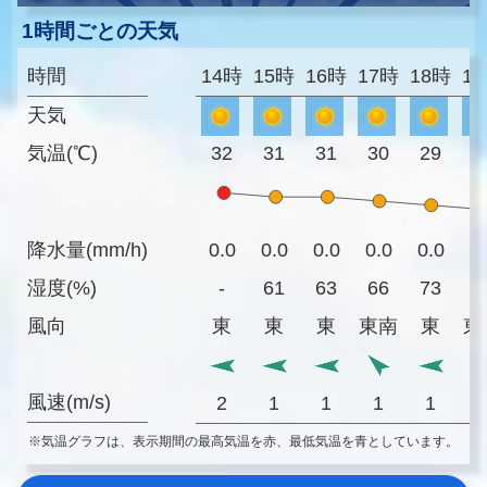
1時間ごとの天気
時間
14時
15時
16時
17時
18時
1
天気
気温(℃)
32
31
31
30
29
2
降水量(mm/h)
0.0
0.0
0.0
0.0
0.0
0
湿度(%)
-
61
63
66
73
8
風向
東
東
東
東南
東
東
風速(m/s)
2
1
1
1
1
※気温グラフは、表示期間の最高気温を赤、最低気温を青としています。