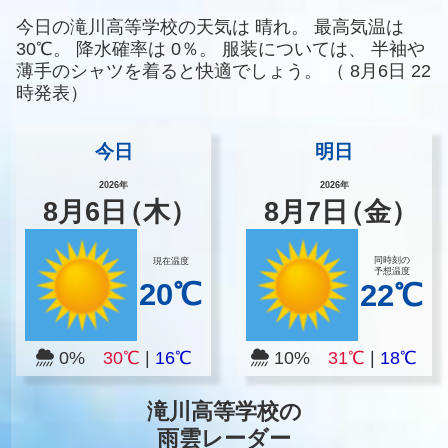
今日の滝川高等学校の天気は
晴れ。
最高気温は
30℃。
降水確率は
0％。
服装については、
半袖や
薄手のシャツを着ると快適でしょう。
（
8月6日 22
時発表）
今日
明日
2026年
2026年
8
月
6
日
（木）
8
月
7
日
（金）
同時刻の
現在温度
予想温度
20℃
22℃
0%
30℃
|
16℃
10%
31℃
|
18℃
滝川高等学校の
雨雲レーダー