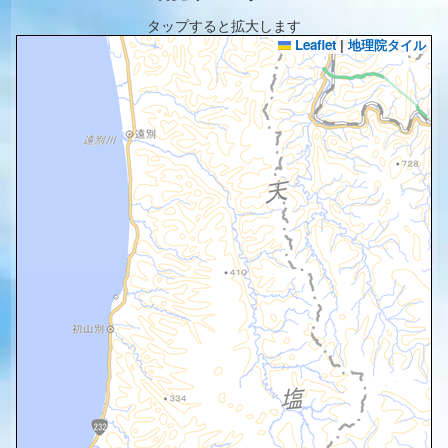
タップすると拡大します
Leaflet
|
地理院タイル