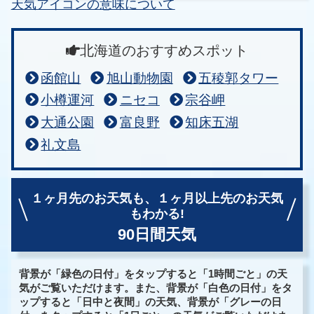
天気アイコンの意味について
北海道のおすすめスポット
函館山
旭山動物園
五稜郭タワー
小樽運河
ニセコ
宗谷岬
大通公園
富良野
知床五湖
礼文島
１ヶ月先のお天気も、
１ヶ月以上先のお天気
もわかる!
90日間天気
背景が「緑色の日付」をタップすると「1時間ごと」の天
気がご覧いただけます。また、背景が「白色の日付」をタ
ップすると「日中と夜間」の天気、背景が「グレーの日