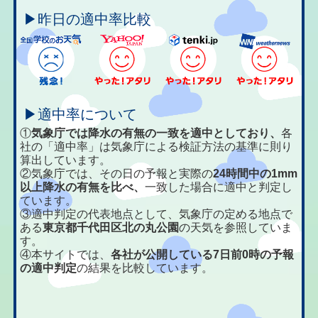
▶昨日の適中率比較
▶適中率について
①
気象庁では降水の有無の一致を適中としており、
各
社の「適中率」は気象庁による検証方法の基準に則り
算出しています。
②気象庁では、その日の予報と実際の
24時間中の1mm
以上降水の有無を比べ、
一致した場合に適中と判定し
ています。
③適中判定の代表地点として、気象庁の定める地点で
ある
東京都千代田区北の丸公園
の天気を参照していま
す。
④本サイトでは、
各社が公開している7日前0時の予報
の適中判定
の結果を比較しています。