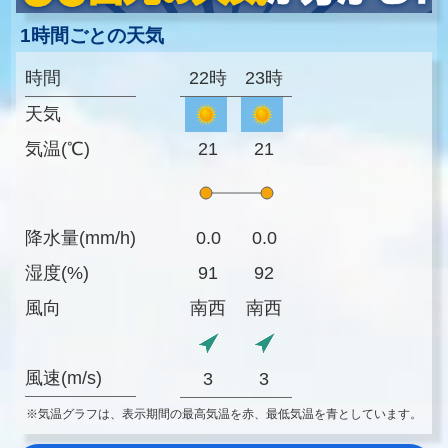
1時間ごとの天気
時間
22時
23時
天気
気温(℃)
21
21
降水量(mm/h)
0.0
0.0
湿度(%)
91
92
風向
南西
南西
風速(m/s)
3
3
※気温グラフは、表示期間の最高気温を赤、最低気温を青としています。