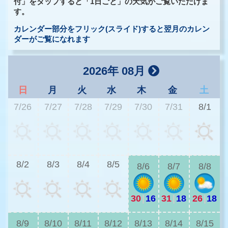
付」をタップすると「1日ごと」の天気がご覧いただけま
す。
カレンダー部分をフリック(スライド)すると翌月のカレン
ダーがご覧になれます
2026年 08月
日
月
火
水
木
金
土
7/26
7/27
7/28
7/29
7/30
7/31
8/1
2
8/2
8/3
8/4
8/5
8/6
8/7
8/8
30
|
16
31
|
18
26
|
18
2
8/9
8/10
8/11
8/12
8/13
8/14
8/15