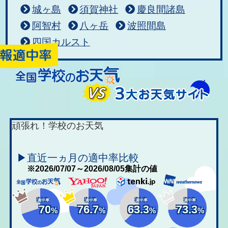
城ヶ島
須賀神社
慶良間諸島
阿智村
八ヶ岳
波照間島
四国カルスト
頑張れ！学校のお天気
▶直近一ヵ月の適中率比較
※2026/07/07～2026/08/05集計の値
適中率
適中率
適中率
適中率
70
76.7
63.3
73.3
%
%
%
%