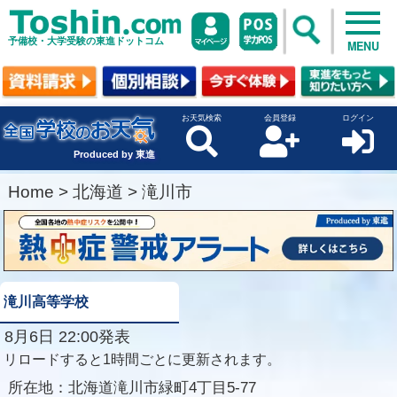
予備校・大学受験の東進ドットコム
MENU
お天気検索
会員登録
ログイン
Produced by 東進
Home
>
北海道
>
滝川市
滝川高等学校
8月6日 22:00発表
リロードすると1時間ごとに更新されます。
所在地：
北海道滝川市緑町4丁目5-77