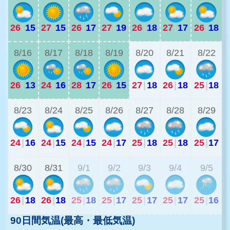
26
|
15
27
|
15
26
|
17
27
|
19
26
|
18
27
|
17
26
|
18
2
8/16
8/17
8/18
8/19
8/20
8/21
8/22
26
|
13
24
|
16
28
|
17
26
|
15
27
|
18
26
|
18
25
|
18
2
8/23
8/24
8/25
8/26
8/27
8/28
8/29
24
|
16
24
|
15
24
|
15
24
|
17
25
|
18
25
|
18
25
|
17
2
8/30
8/31
9/1
9/2
9/3
9/4
9/5
26
|
18
26
|
18
25
|
18
25
|
17
25
|
17
25
|
17
25
|
16
90日間気温(最高・最低気温)