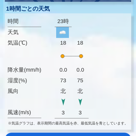
1時間ごとの天気
時間
23時
天気
気温(℃)
18
18
降水量(mm/h)
0.0
0.0
湿度(%)
73
75
風向
北
北
風速(m/s)
3
3
※気温グラフは、表示期間の最高気温を赤、最低気温を青としています。