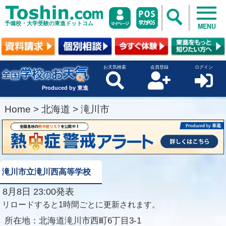
予備校・大学受験の東進ドットコム
MENU
お天気検索
会員登録
ログイン
Produced by 東進
Home
>
北海道
>
滝川市
滝川市立滝川西高等学校
8月8日 23:00発表
リロードすると1時間ごとに更新されます。
所在地：
北海道滝川市西町6丁目3-1