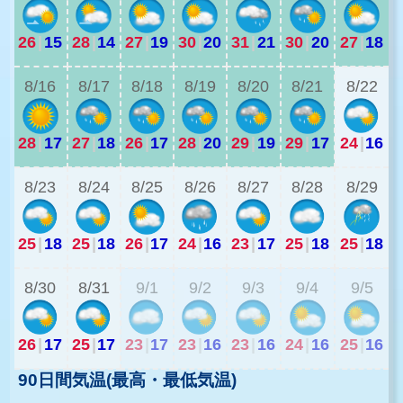
26
|
15
28
|
14
27
|
19
30
|
20
31
|
21
30
|
20
27
|
18
2
8/16
8/17
8/18
8/19
8/20
8/21
8/22
28
|
17
27
|
18
26
|
17
28
|
20
29
|
19
29
|
17
24
|
16
1
8/23
8/24
8/25
8/26
8/27
8/28
8/29
25
|
18
25
|
18
26
|
17
24
|
16
23
|
17
25
|
18
25
|
18
2
8/30
8/31
9/1
9/2
9/3
9/4
9/5
26
|
17
25
|
17
23
|
17
23
|
16
23
|
16
24
|
16
25
|
16
90日間気温(最高・最低気温)