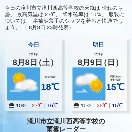
今日の滝川市立滝川西高等学校の天気は
晴れのち
曇。
最高気温は
27℃。
降水確率は
10％。
服装に
ついては、
半袖や薄手のシャツを着ると快適でし
ょう。
（
8月8日 23時発表）
今日
明日
2026年
2026年
8
月
8
日
（土）
8
月
9
日
（日）
同時刻の
現在温度
予想温度
18℃
15℃
10%
27℃
|
16℃
10%
26℃
|
15℃
滝川市立滝川西高等学校の
雨雲レーダー