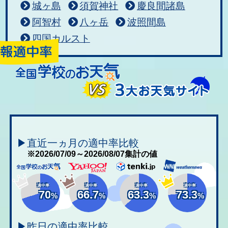
城ヶ島
須賀神社
慶良間諸島
阿智村
八ヶ岳
波照間島
四国カルスト
▶直近一ヵ月の適中率比較
※2026/07/09～2026/08/07集計の値
適中率
適中率
適中率
適中率
70
66.7
63.3
73.3
%
%
%
%
▶昨日の適中率比較