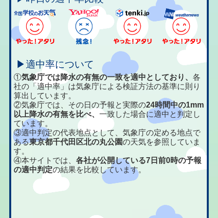
▶適中率について
①
気象庁では降水の有無の一致を適中としており、
各
社の「適中率」は気象庁による検証方法の基準に則り
算出しています。
②気象庁では、その日の予報と実際の
24時間中の1mm
以上降水の有無を比べ、
一致した場合に適中と判定し
ています。
③適中判定の代表地点として、気象庁の定める地点で
ある
東京都千代田区北の丸公園
の天気を参照していま
す。
④本サイトでは、
各社が公開している7日前0時の予報
の適中判定
の結果を比較しています。