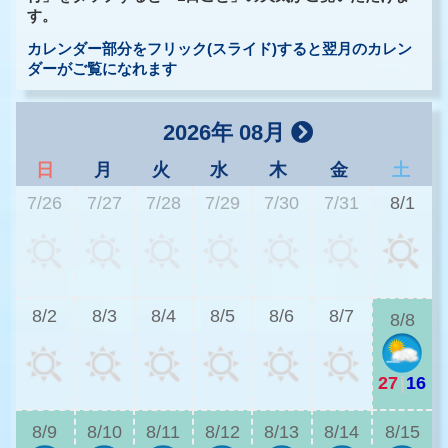
す。
カレンダー部分をフリック(スライド)すると翌月のカレン
ダーがご覧になれます
2026年 08月
日
月
火
水
木
金
土
7/26
7/27
7/28
7/29
7/30
7/31
8/1
2
8/2
8/3
8/4
8/5
8/6
8/7
8/8
27
|
16
2
8/9
8/10
8/11
8/12
8/13
8/14
8/15