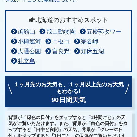
北海道のおすすめスポット
函館山
旭山動物園
五稜郭タワー
小樽運河
ニセコ
宗谷岬
大通公園
富良野
知床五湖
礼文島
１ヶ月先のお天気も、
１ヶ月以上先のお天気
もわかる!
90日間天気
背景が「緑色の日付」をタップすると「1時間ごと」の天
気がご覧いただけます。また、背景が「白色の日付」をタ
ップすると「日中と夜間」の天気、背景が「グレーの日
付」をタップすると「1日ごと」の天気がご覧いただけま