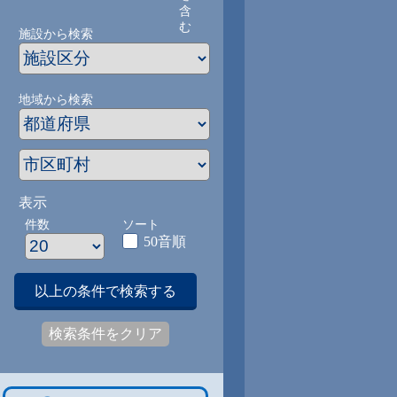
含
む
施設から検索
地域から検索
表示
件数
ソート
50音順
以上の条件で検索する
検索条件をクリア