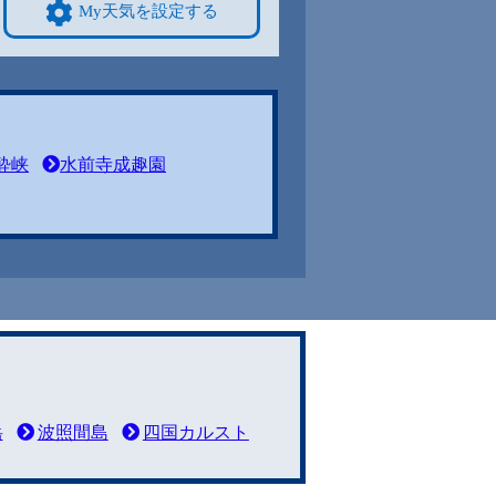
My天気を設定する
酔峡
水前寺成趣園
岳
波照間島
四国カルスト