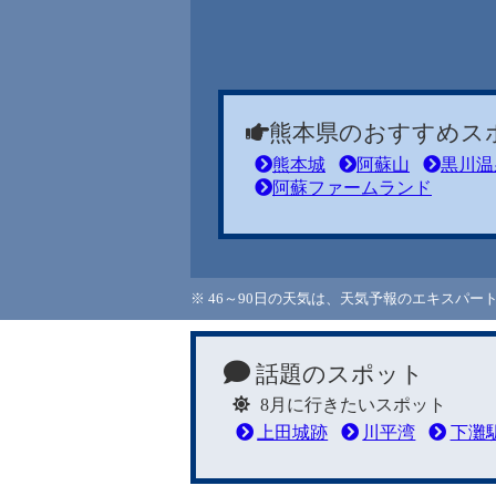
熊本県のおすすめス
熊本城
阿蘇山
黒川温
阿蘇ファームランド
※ 46～90日の天気は、天気予報のエキスパ
話題のスポット
8月に行きたいスポット
上田城跡
川平湾
下灘