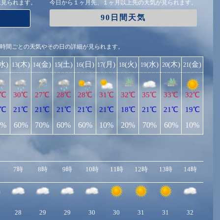
に見られます。
今日から１ヶ月先、１ヶ月以上先の天気が見られます。
90日間天気
1時間ごとの天気やその日の詳細が見られます。
(水)
(木)
(金)
(土)
(日)
(月)
(火)
(水)
(木)
(金)
13
14
15
16
17
18
19
20
21
3℃
30℃
27℃
28℃
28℃
31℃
32℃
35℃
33℃
32℃
0℃
21℃
21℃
21℃
21℃
21℃
18℃
21℃
21℃
19℃
0%
60%
70%
60%
60%
10%
20%
70%
60%
10%
7時
8時
9時
10時
11時
12時
13時
14時
15
28
29
29
30
30
31
31
32
31