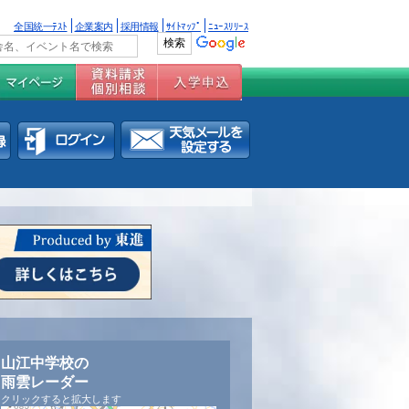
全国統一ﾃｽﾄ
企業案内
採用情報
ｻｲﾄﾏｯﾌﾟ
ﾆｭｰｽﾘﾘｰｽ
山江中学校の
雨雲レーダー
クリックすると拡大します