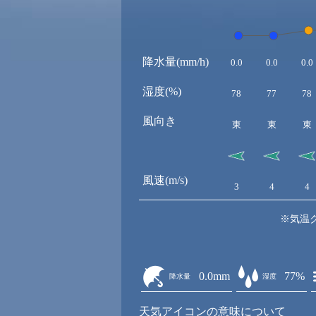
降水量(mm/h)
0.0
0.0
0.0
湿度(%)
78
77
78
風向き
東
東
東
風速(m/s)
3
4
4
※気温
0.0mm
77%
降水量
湿度
天気アイコンの意味について