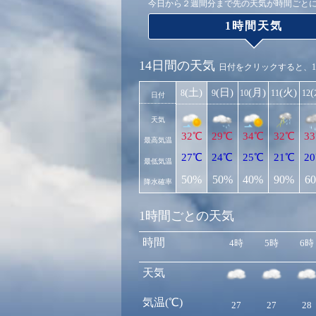
今日から２週間分まで先の天気が時間ごと
1時間天気
14日間の天気
日付をクリックすると、
(土)
(日)
(月)
(火)
8
9
10
11
12
日付
天気
32℃
29℃
34℃
32℃
3
最高気温
27℃
24℃
25℃
21℃
2
最低気温
50%
50%
40%
90%
6
降水確率
1時間ごとの天気
時間
4時
5時
6時
天気
気温(℃)
27
27
28