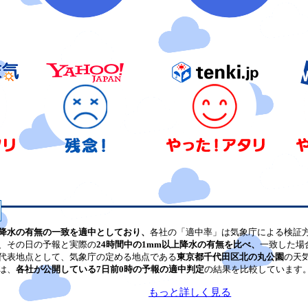
降水の有無の一致を適中としており、
各社の「適中率」は気象庁による検証
、その日の予報と実際の
24時間中の1mm以上降水の有無を比べ、
一致した場
代表地点として、気象庁の定める地点である
東京都千代田区北の丸公園
の天
は、
各社が公開している7日前0時の予報の適中判定
の結果を比較しています
もっと詳しく見る