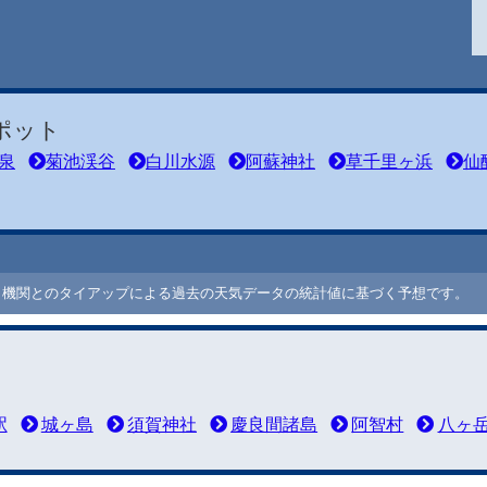
ポット
泉
菊池渓谷
白川水源
阿蘇神社
草千里ヶ浜
仙
ート機関とのタイアップによる過去の天気データの統計値に基づく予想です。
駅
城ヶ島
須賀神社
慶良間諸島
阿智村
八ヶ