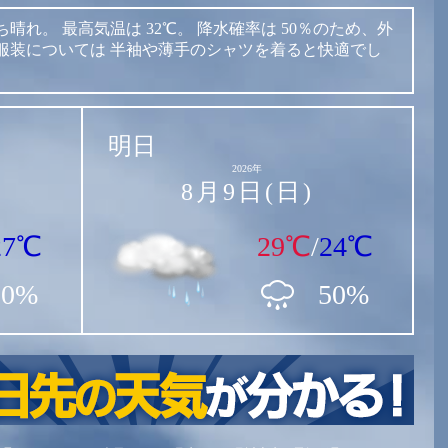
ち晴れ。
最高気温は
32℃。
降水確率は
50％のため、外
服装については
半袖や薄手のシャツを着ると快適でし
明日
2026年
8月9日(日)
27℃
29℃
/
24℃
50%
50%