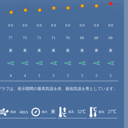
0.0
0.0
0.0
0.0
0.0
0.0
0.0
0.0
0.0
77
75
71
71
70
69
69
69
70
東
東
東
東
東
東
東
東
東
4
4
5
5
5
5
5
5
4
グラフは、表示期間の最高気温を赤、最低気温を青としています。
東
32℃
27℃
4m/s
風速
風向
最高
最低