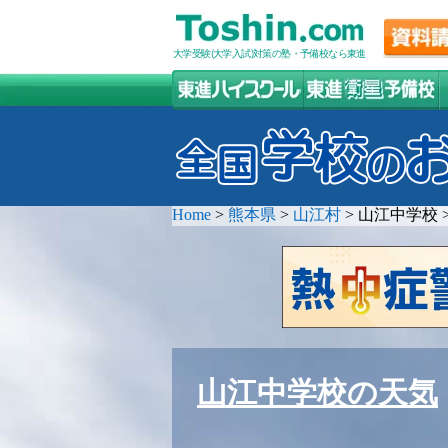
大学受験(大学入試)対策の塾・予備校なら東進
Home
>
熊本県
>
山江村
>
山江中学校
山江中学校の天気