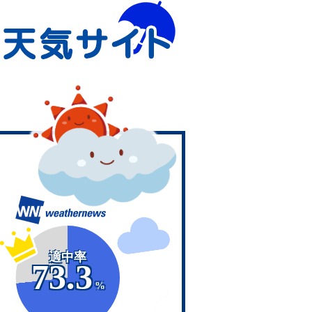
適中率
73.3
%