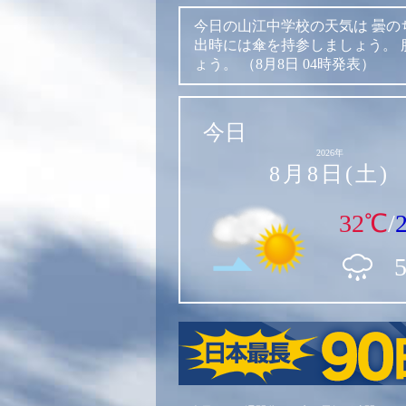
今日の山江中学校の天気は
曇の
出時には傘を持参しましょう。
ょう。
（8月8日 04時発表）
今日
2026年
8月8日(土)
32℃
/