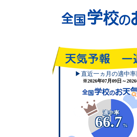
▶直近一ヵ月の適中率
※2026年07月09日～20
適中率
66.7
%