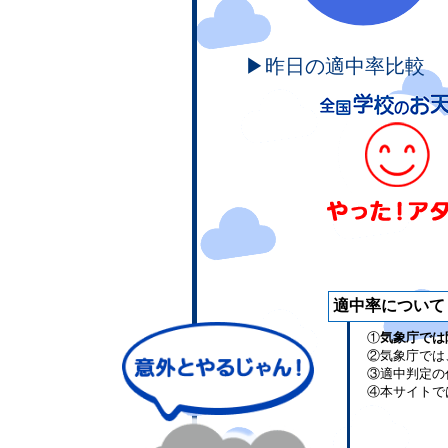
▶昨日の適中率比較
適中率について
①
気象庁では
②気象庁では
③適中判定の
④本サイトで