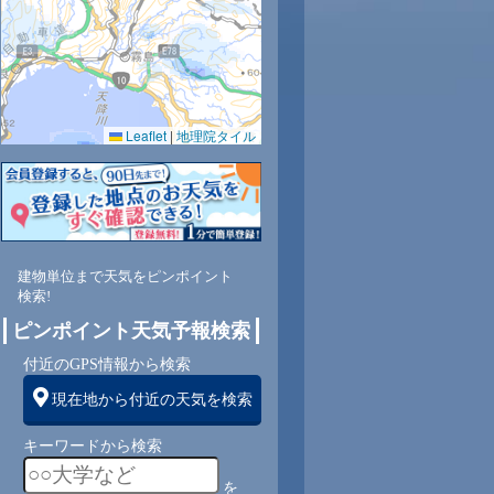
0.0
0.0
0.0
0.0
0.0
0.0
0.0
0.0
Leaflet
|
地理院タイル
72
73
73
75
75
74
77
76
東
東
東
東
東
東
東
東
建物単位まで天気をピンポイント
4
5
4
4
4
4
4
4
検索!
ピンポイント天気予報検索
付近のGPS情報から検索
現在地から付近の天気を検索
キーワードから検索
を