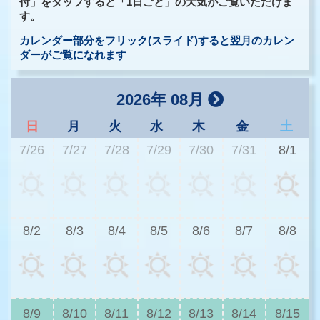
付」をタップすると「1日ごと」の天気がご覧いただけま
す。
カレンダー部分をフリック(スライド)すると翌月のカレン
ダーがご覧になれます
2026年 08月
日
月
火
水
木
金
土
7/26
7/27
7/28
7/29
7/30
7/31
8/1
3
8/2
8/3
8/4
8/5
8/6
8/7
8/8
3
8/9
8/10
8/11
8/12
8/13
8/14
8/15