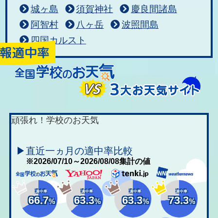
城ヶ島
須賀神社
慶良間諸島
阿智村
八ヶ岳
波照間島
四国カルスト
頑張れ！学校のお天気
▶直近一ヵ月の適中率比較
※2026/07/10～2026/08/08集計の値
適中率
適中率
適中率
適中率
66.7
63.3
63.3
73.3
%
%
%
%