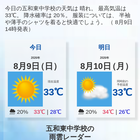
今日の五和東中学校の天気は
晴れ。
最高気温は
33℃。
降水確率は
20％。
服装については、
半袖
や薄手のシャツを着ると快適でしょう。
（
8月9日
14時発表）
今日
明日
2026年
2026年
8
月
9
日
（日）
8
月
10
日
（月）
同時刻の
現在温度
予想温度
33℃
33℃
20%
33℃
|
28℃
20%
34℃
|
26℃
五和東中学校の
雨雲レーダー