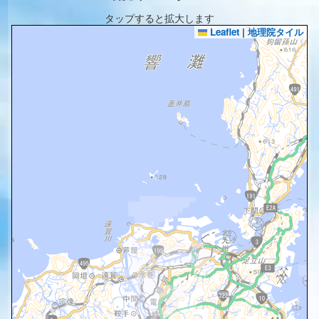
タップすると拡大します
Leaflet
|
地理院タイル