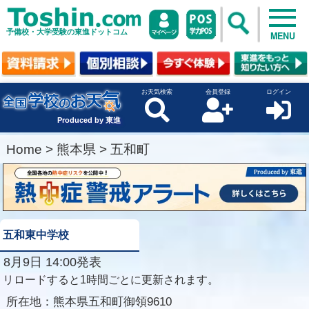
予備校・大学受験の東進ドットコム
MENU
お天気検索
会員登録
ログイン
Produced by 東進
Home
>
熊本県
>
五和町
五和東中学校
8月9日 14:00発表
リロードすると1時間ごとに更新されます。
所在地：
熊本県五和町御領9610