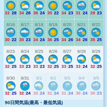
33
|
28
34
|
26
36
|
24
35
|
22
34
|
23
31
|
24
29
|
23
3
8/16
8/17
8/18
8/19
8/20
8/21
8/22
30
|
22
30
|
23
34
|
24
36
|
25
34
|
26
34
|
26
35
|
25
2
8/23
8/24
8/25
8/26
8/27
8/28
8/29
32
|
25
33
|
23
33
|
23
32
|
25
33
|
25
33
|
24
32
|
25
2
8/30
8/31
9/1
9/2
9/3
9/4
9/5
32
|
25
32
|
24
32
|
24
31
|
24
31
|
24
30
|
24
30
|
23
90日間気温(最高・最低気温)