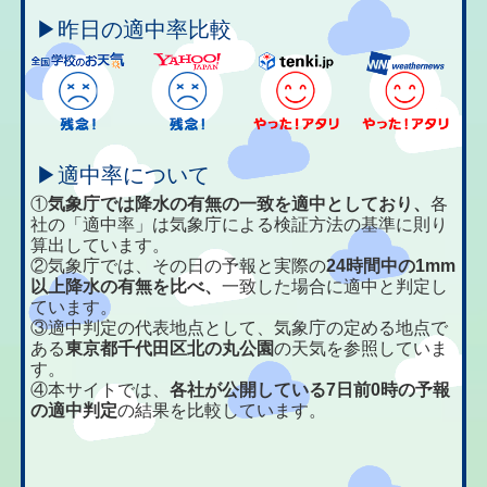
▶昨日の適中率比較
▶適中率について
①
気象庁では降水の有無の一致を適中としており、
各
社の「適中率」は気象庁による検証方法の基準に則り
算出しています。
②気象庁では、その日の予報と実際の
24時間中の1mm
以上降水の有無を比べ、
一致した場合に適中と判定し
ています。
③適中判定の代表地点として、気象庁の定める地点で
ある
東京都千代田区北の丸公園
の天気を参照していま
す。
④本サイトでは、
各社が公開している7日前0時の予報
の適中判定
の結果を比較しています。