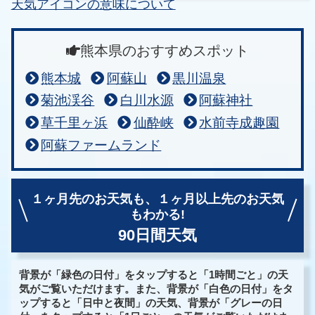
天気アイコンの意味について
熊本県のおすすめスポット
熊本城
阿蘇山
黒川温泉
菊池渓谷
白川水源
阿蘇神社
草千里ヶ浜
仙酔峡
水前寺成趣園
阿蘇ファームランド
１ヶ月先のお天気も、
１ヶ月以上先のお天気
もわかる!
90日間天気
背景が「緑色の日付」をタップすると「1時間ごと」の天
気がご覧いただけます。また、背景が「白色の日付」をタ
ップすると「日中と夜間」の天気、背景が「グレーの日