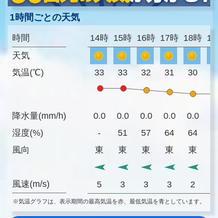
1時間ごとの天気
時間
14時
15時
16時
17時
18時
1
天気
気温(℃)
33
33
32
31
30
3
降水量(mm/h)
0.0
0.0
0.0
0.0
0.0
0
湿度(%)
-
51
57
64
64
6
風向
東
東
東
東
東
風速(m/s)
5
3
3
3
2
※気温グラフは、表示期間の最高気温を赤、最低気温を青としています。