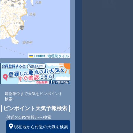
32
31
31
31
30
30
29
28
28
Leaflet
|
地理院タイル
79
82
80
81
85
83
84
83
82
東
東
東
東
東
東
東
東
東
建物単位まで天気をピンポイント
検索!
ピンポイント天気予報検索
9
9
9
8
8
8
8
8
8
付近のGPS情報から検索
現在地から付近の天気を検索