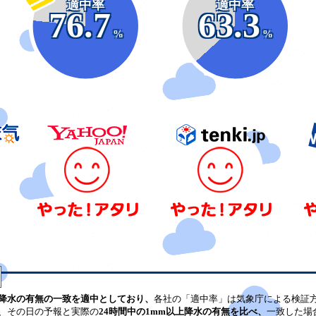
適中率
適中率
76.7
63.3
%
%
降水の有無の一致を適中としており、
各社の「適中率」は気象庁による検証
、その日の予報と実際の
24時間中の1mm以上降水の有無を比べ、
一致した場