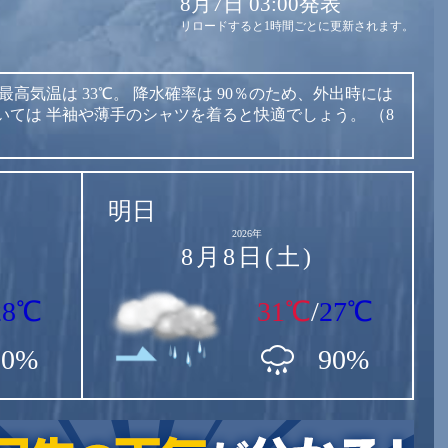
8月7日 03:00発表
リロードすると1時間ごとに更新されます。
最高気温は
33℃。
降水確率は
90％のため、外出時には
いては
半袖や薄手のシャツを着ると快適でしょう。
（8
明日
2026年
8月8日(土)
28℃
31℃
/
27℃
90%
90%