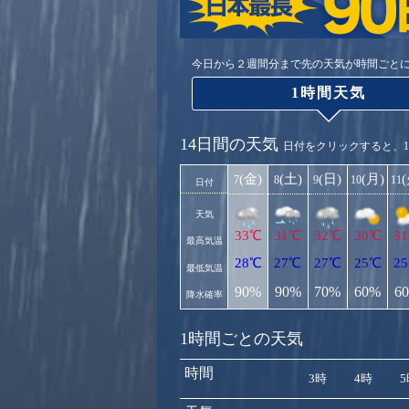
今日から２週間分まで先の天気が時間ごと
1時間天気
14日間の天気
日付をクリックすると、
(金)
(土)
(日)
(月)
7
8
9
10
11
日付
天気
33℃
31℃
32℃
30℃
3
最高気温
28℃
27℃
27℃
25℃
2
最低気温
90%
90%
70%
60%
6
降水確率
1時間ごとの天気
時間
3時
4時
5