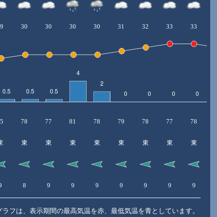
9
30
30
30
30
31
32
33
33
5
78
77
81
78
79
78
77
78
東
東
東
東
東
東
東
東
東
9
8
9
9
9
9
9
9
9
グラフは、表示期間の最高気温を赤、最低気温を青としています。