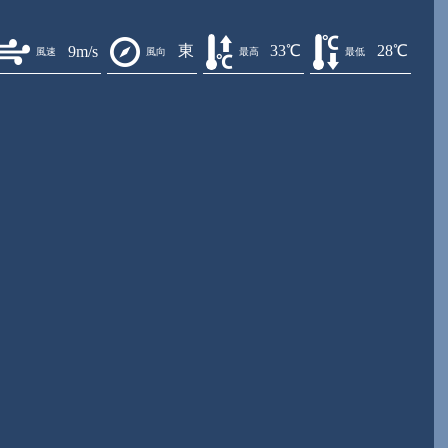
東
33℃
28℃
9m/s
風速
風向
最高
最低