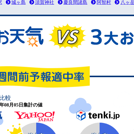
駅
城ヶ島
須賀神社
慶良間諸島
阿智村
八ヶ
比較
26年08月05日集計の値