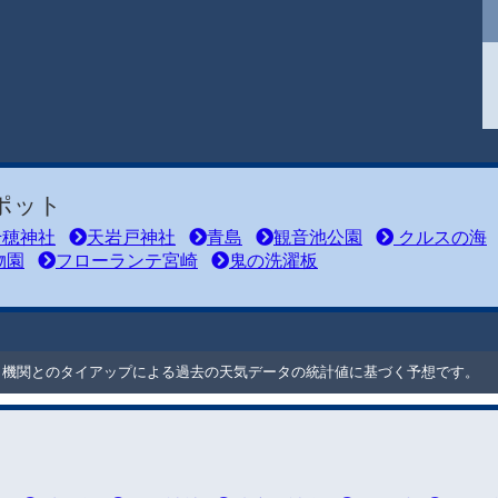
ポット
穂神社
天岩戸神社
青島
観音池公園
クルスの海
物園
フローランテ宮崎
鬼の洗濯板
ート機関とのタイアップによる過去の天気データの統計値に基づく予想です。