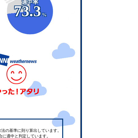
適中率
73.3
%
方法の基準に則り算出しています。
合に適中と判定しています。