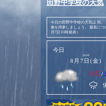
田野中学校の天気
今日の田野中学校の天気は
雨。
傘を持参しましょう。
服装につ
月7日 03時発表）
今日
2026年
8月7日(金)
33℃
/