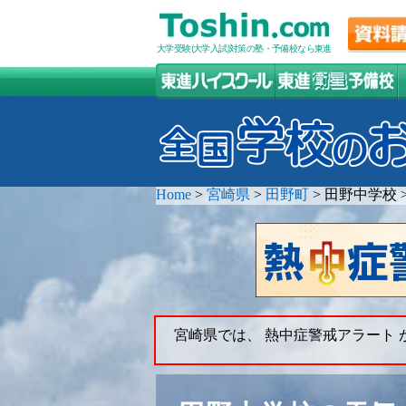
大学受験(大学入試)対策の塾・予備校なら東進
Home
>
宮崎県
>
田野町
>
田野中学校
宮崎県では、 熱中症警戒アラート