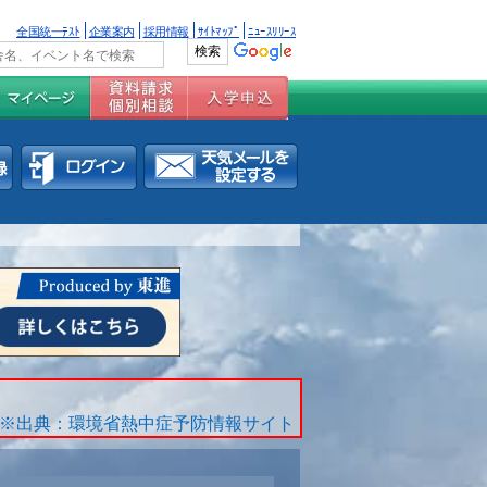
全国統一ﾃｽﾄ
企業案内
採用情報
ｻｲﾄﾏｯﾌﾟ
ﾆｭｰｽﾘﾘｰｽ
※出典：環境省熱中症予防情報サイト