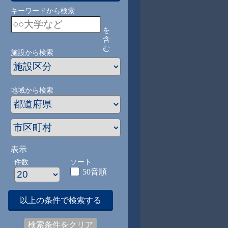
キーワードから検索
を
含
む
施設から検索
地域から検索
表示
件数
ソート
50音順
以上の条件で検索する
検索条件をクリア