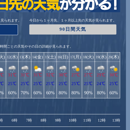
に見られます。
今日から１ヶ月先、１ヶ月以上先の天気が見られます。
90日間天気
1時間ごとの天気やその日の詳細が見られます。
(火)
(水)
(木)
(金)
(土)
(日)
(月)
(火)
(水)
(木)
12
13
14
15
16
17
18
19
20
1℃
31℃
31℃
31℃
32℃
30℃
27℃
27℃
29℃
30℃
5℃
25℃
25℃
25℃
25℃
25℃
25℃
25℃
24℃
25℃
0%
60%
70%
60%
60%
80%
80%
90%
80%
60%
時
6時
7時
8時
9時
10時
11時
12時
13時
1