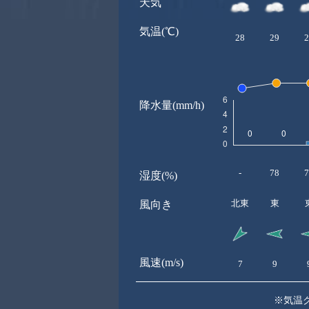
天気
気温(℃)
28
29
2
降水量(mm/h)
-
78
7
湿度(%)
北東
東
風向き
風速(m/s)
7
9
※気温