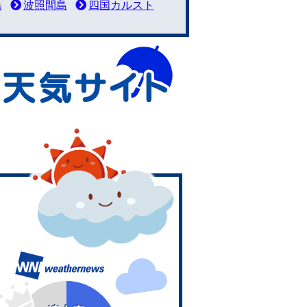
岳
波照間島
四国カルスト