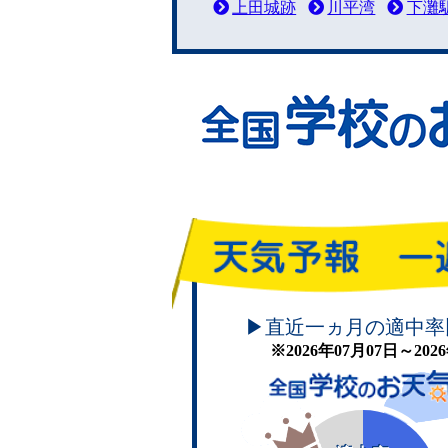
上田城跡
川平湾
下灘
頑張れ！学校のお天気
▶直近一ヵ月の適中率
※2026年07月07日～20