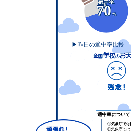
適中率
70
%
▶昨日の適中率比較
適中率について
①
気象庁では
②気象庁では