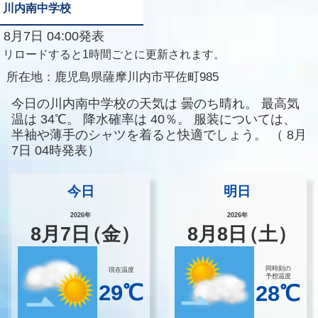
川内南中学校
8月7日 04:00発表
リロードすると1時間ごとに更新されます。
所在地：
鹿児島県薩摩川内市平佐町985
今日の川内南中学校の天気は
曇のち晴れ。
最高気
温は
34℃。
降水確率は
40％。
服装については、
半袖や薄手のシャツを着ると快適でしょう。
（
8月
7日 04時発表）
今日
明日
2026年
2026年
8
月
7
日
（金）
8
月
8
日
（土）
同時刻の
現在温度
予想温度
29℃
28℃