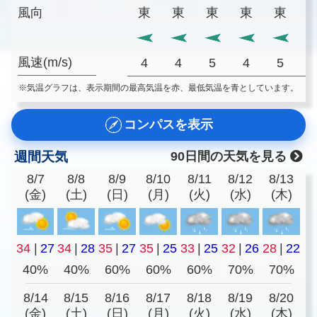
風向
東
東
東
東
東
風速(m/s)
4
4
5
4
5
※気温グラフは、表示期間の最高気温を赤、最低気温を青としています。
コンパスを表示
週間天気
90日間の天気を見る
8/7
8/8
8/9
8/10
8/11
8/12
8/13
(金)
(土)
(日)
(月)
(火)
(水)
(木)
34
|
27
34
|
28
35
|
27
35
|
25
33
|
25
32
|
26
28
|
22
40%
40%
60%
60%
60%
70%
70%
8/14
8/15
8/16
8/17
8/18
8/19
8/20
(金)
(土)
(日)
(月)
(火)
(水)
(木)