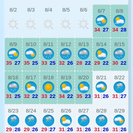
8/2
8/3
8/4
8/5
8/6
8/7
8/8
34
|
27
34
|
28
3
8/9
8/10
8/11
8/12
8/13
8/14
8/15
35
|
27
35
|
25
33
|
25
32
|
26
28
|
22
29
|
22
30
|
22
2
8/16
8/17
8/18
8/19
8/20
8/21
8/22
31
|
25
32
|
22
33
|
22
34
|
22
35
|
23
31
|
26
31
|
27
2
8/23
8/24
8/25
8/26
8/27
8/28
8/29
29
|
26
29
|
26
29
|
27
31
|
26
31
|
26
31
|
26
31
|
26
2