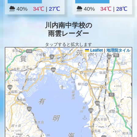
40%
34℃
|
27℃
40%
34℃
|
28℃
川内南中学校の
雨雲レーダー
タップすると拡大します
Leaflet
|
地理院タイル