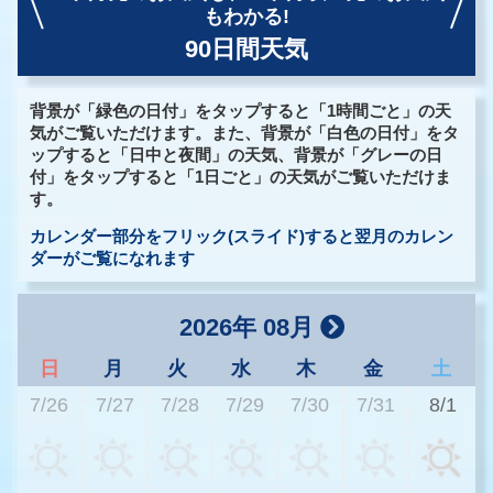
もわかる!
90日間天気
背景が「緑色の日付」をタップすると「1時間ごと」の天
気がご覧いただけます。また、背景が「白色の日付」をタ
ップすると「日中と夜間」の天気、背景が「グレーの日
付」をタップすると「1日ごと」の天気がご覧いただけま
す。
カレンダー部分をフリック(スライド)すると翌月のカレン
ダーがご覧になれます
2026年 08月
日
月
火
水
木
金
土
7/26
7/27
7/28
7/29
7/30
7/31
8/1
3