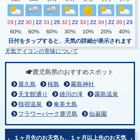
29
|
22
30
|
22
31
|
25
32
|
22
33
|
22
34
|
22
35
|
23
60%
60%
60%
30%
10%
20%
40%
日付をタップすると、天気の詳細が表示されます
天気アイコンの意味について
鹿児島県のおすすめスポット
屋久島
桜島
霧島神社
天文館通り
雄川の滝
霧島温泉
指宿温泉
奄美大島
フラワーパーク鹿児島
仙巌園
１ヶ月先のお天気も、
１ヶ月以上先のお天気