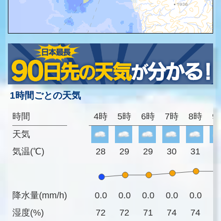
1時間ごとの天気
時間
4時
5時
6時
7時
8時
9
天気
気温(℃)
28
29
29
30
31
3
降水量(mm/h)
0.0
0.0
0.0
0.0
0.0
0
湿度(%)
72
72
71
74
74
7