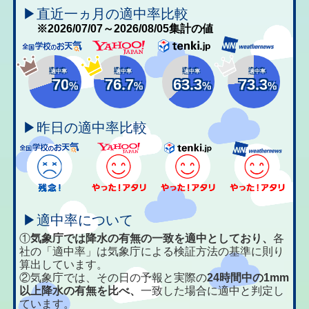
▶直近一ヵ月の適中率比較
※2026/07/07～2026/08/05集計の値
適中率
適中率
適中率
適中率
70
76.7
63.3
73.3
%
%
%
%
▶昨日の適中率比較
▶適中率について
①
気象庁では降水の有無の一致を適中としており、
各
社の「適中率」は気象庁による検証方法の基準に則り
算出しています。
②気象庁では、その日の予報と実際の
24時間中の1mm
以上降水の有無を比べ、
一致した場合に適中と判定し
ています。