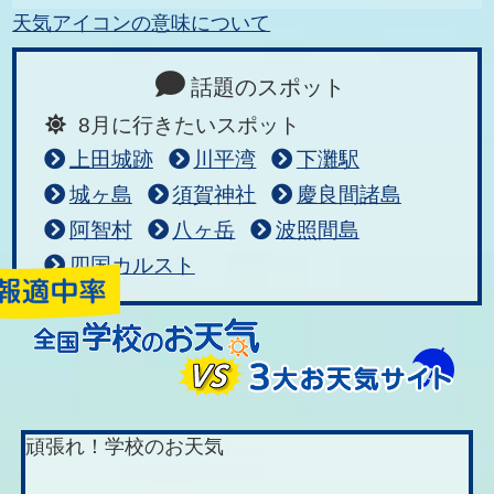
天気アイコンの意味について
話題のスポット
8月に行きたいスポット
上田城跡
川平湾
下灘駅
城ヶ島
須賀神社
慶良間諸島
阿智村
八ヶ岳
波照間島
四国カルスト
頑張れ！学校のお天気