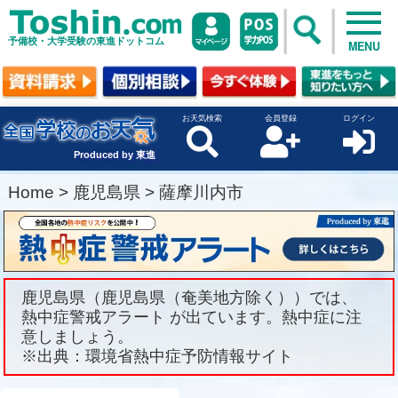
予備校・大学受験の東進ドットコム
MENU
お天気検索
会員登録
ログイン
Produced by 東進
Home
>
鹿児島県
>
薩摩川内市
鹿児島県（鹿児島県（奄美地方除く））では、
熱中症警戒アラート が出ています。熱中症に注
意しましょう。
※出典：環境省熱中症予防情報サイト