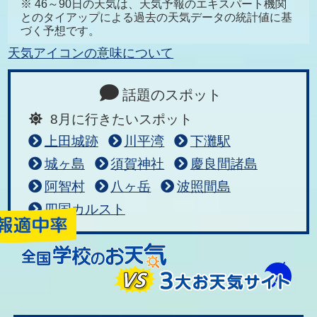
※ 46～90日の天気は、天気予報のエキスパート機関
とのタイアップによる過去の天気データの統計値に基
づく予想です。
天気アイコンの意味について
話題のスポット
8月に行きたいスポット
上田城跡
川平湾
下灘駅
城ヶ島
須賀神社
慶良間諸島
阿智村
八ヶ岳
波照間島
四国カルスト