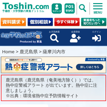
予備校・大学受験の東進ドットコム
MENU
お天気検索
会員登録
ログイン
Produced by 東進
Home
>
鹿児島県
>
薩摩川内市
鹿児島県（鹿児島県（奄美地方除く））では、
熱中症警戒アラート が出ています。熱中症に注
意しましょう。
※出典：環境省熱中症予防情報サイト