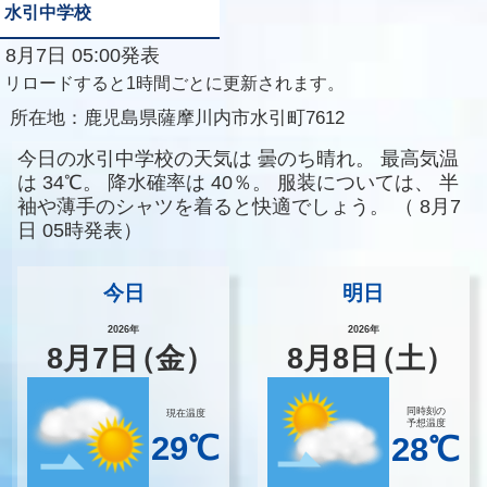
水引中学校
8月7日 05:00発表
リロードすると1時間ごとに更新されます。
所在地：
鹿児島県薩摩川内市水引町7612
今日の水引中学校の天気は
曇のち晴れ。
最高気温
は
34℃。
降水確率は
40％。
服装については、
半
袖や薄手のシャツを着ると快適でしょう。
（
8月7
日 05時発表）
今日
明日
2026年
2026年
8
月
7
日
（金）
8
月
8
日
（土）
同時刻の
現在温度
予想温度
29℃
28℃