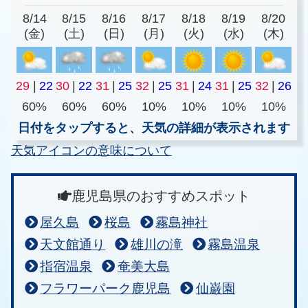
8/14
8/15
8/16
8/17
8/18
8/19
8/20
(金)
(土)
(日)
(月)
(火)
(水)
(木)
29
|
22
30
|
22
31
|
25
32
|
25
31
|
24
31
|
25
32
|
26
60%
60%
60%
10%
10%
10%
10%
日付をタップすると、天気の詳細が表示されます
天気アイコンの意味について
鹿児島県のおすすめスポット
屋久島
桜島
霧島神社
天文館通り
雄川の滝
霧島温泉
指宿温泉
奄美大島
フラワーパーク鹿児島
仙巌園