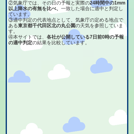
②気象庁では、その日の予報と実際の
24時間中の1mm
以上降水の有無を比べ、
一致した場合に適中と判定し
ています。
③適中判定の代表地点として、気象庁の定める地点で
ある
東京都千代田区北の丸公園
の天気を参照していま
す。
④本サイトでは、
各社が公開している7日前0時の予報
の適中判定
の結果を比較しています。