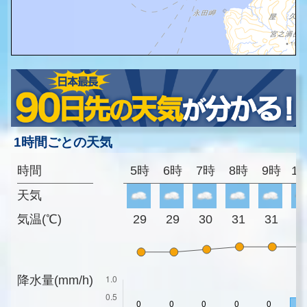
1時間ごとの天気
時間
5時
6時
7時
8時
9時
1
天気
気温(℃)
29
29
30
31
31
3
降水量(mm/h)