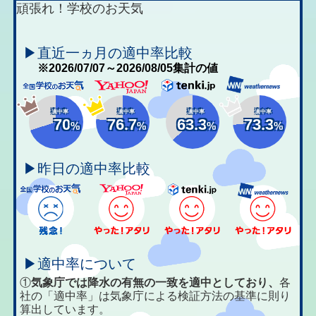
頑張れ！学校のお天気
▶直近一ヵ月の適中率比較
※2026/07/07～2026/08/05集計の値
適中率
適中率
適中率
適中率
70
76.7
63.3
73.3
%
%
%
%
▶昨日の適中率比較
▶適中率について
①
気象庁では降水の有無の一致を適中としており、
各
社の「適中率」は気象庁による検証方法の基準に則り
算出しています。