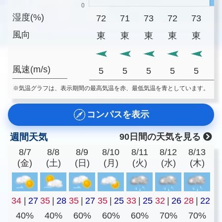
湿度(%)
72
71
73
72
73
7
風向
東
東
東
東
東
風速(m/s)
5
5
5
5
5
※気温グラフは、表示期間の最高気温を赤、最低気温を青としています。
コンパスを表示
週間天気
90日間の天気を見る
8/7
8/8
8/9
8/10
8/11
8/12
8/13
(金)
(土)
(日)
(月)
(火)
(水)
(木)
34
|
27
35
|
28
35
|
27
35
|
25
33
|
25
32
|
26
28
|
22
40%
40%
60%
60%
60%
70%
70%