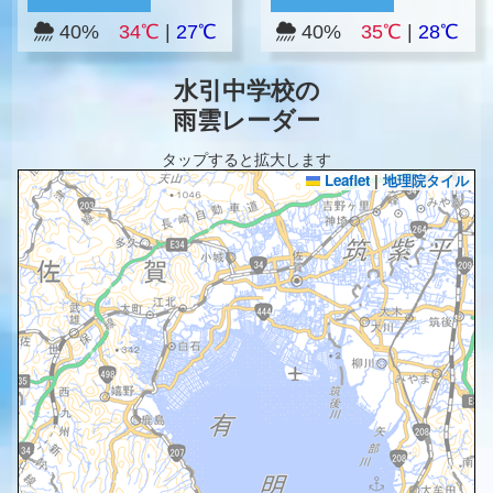
40%
34℃
|
27℃
40%
35℃
|
28℃
水引中学校の
雨雲レーダー
タップすると拡大します
Leaflet
|
地理院タイル