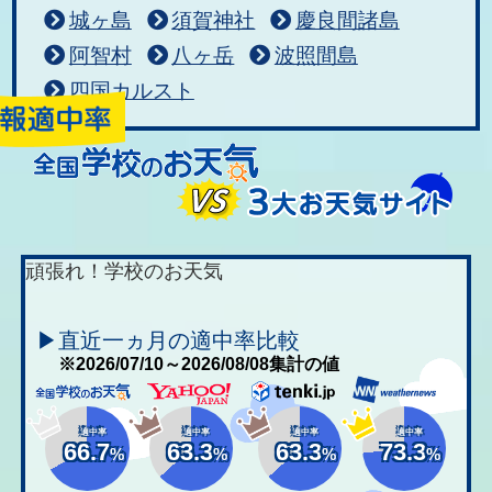
城ヶ島
須賀神社
慶良間諸島
阿智村
八ヶ岳
波照間島
四国カルスト
頑張れ！学校のお天気
▶直近一ヵ月の適中率比較
※2026/07/10～2026/08/08集計の値
適中率
適中率
適中率
適中率
66.7
63.3
63.3
73.3
%
%
%
%