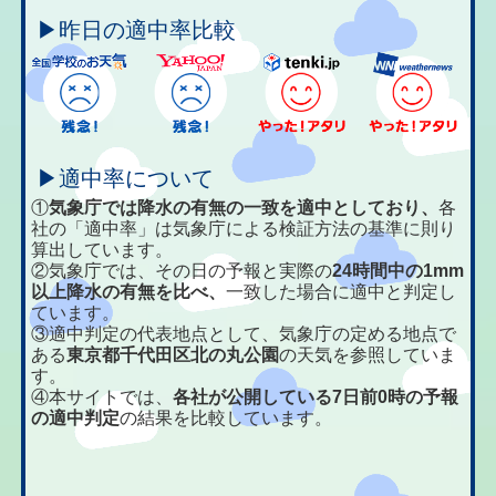
▶昨日の適中率比較
▶適中率について
①
気象庁では降水の有無の一致を適中としており、
各
社の「適中率」は気象庁による検証方法の基準に則り
算出しています。
②気象庁では、その日の予報と実際の
24時間中の1mm
以上降水の有無を比べ、
一致した場合に適中と判定し
ています。
③適中判定の代表地点として、気象庁の定める地点で
ある
東京都千代田区北の丸公園
の天気を参照していま
す。
④本サイトでは、
各社が公開している7日前0時の予報
の適中判定
の結果を比較しています。