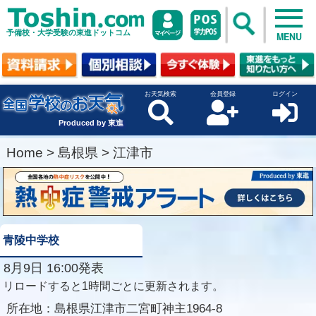
予備校・大学受験の東進ドットコム
MENU
お天気検索
会員登録
ログイン
Produced by 東進
Home
>
島根県
>
江津市
青陵中学校
8月9日 16:00発表
リロードすると1時間ごとに更新されます。
所在地：
島根県江津市二宮町神主1964-8