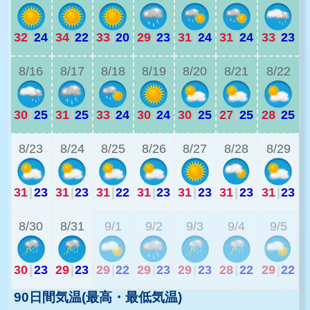
32
|
24
34
|
22
33
|
20
29
|
23
31
|
24
31
|
24
33
|
23
2
8/16
8/17
8/18
8/19
8/20
8/21
8/22
30
|
25
31
|
25
33
|
24
30
|
24
30
|
25
27
|
25
28
|
25
2
8/23
8/24
8/25
8/26
8/27
8/28
8/29
31
|
23
31
|
23
31
|
22
31
|
23
31
|
23
31
|
23
31
|
23
2
8/30
8/31
9/1
9/2
9/3
9/4
9/5
30
|
23
29
|
23
29
|
22
29
|
23
29
|
23
28
|
22
29
|
22
90日間気温(最高・最低気温)