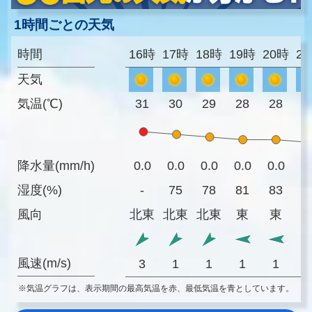
1時間ごとの天気
時間
16時
17時
18時
19時
20時
2
天気
気温(℃)
31
30
29
28
28
2
降水量(mm/h)
0.0
0.0
0.0
0.0
0.0
0
湿度(%)
-
75
78
81
83
8
風向
北東
北東
北東
東
東
風速(m/s)
3
1
1
1
1
※気温グラフは、表示期間の最高気温を赤、最低気温を青としています。