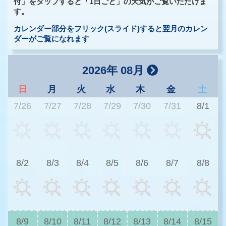
付」をタップすると「1日ごと」の天気がご覧いただけま
す。
カレンダー部分をフリック(スライド)すると翌月のカレン
ダーがご覧になれます
2026年 08月
日
月
火
水
木
金
土
7/26
7/27
7/28
7/29
7/30
7/31
8/1
3
8/2
8/3
8/4
8/5
8/6
8/7
8/8
3
8/9
8/10
8/11
8/12
8/13
8/14
8/15