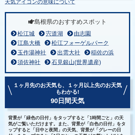
天気アイコンの意味について
島根県のおすすめスポット
松江城
宍道湖
由志園
江島大橋
松江フォーゲルパーク
玉作湯神社
出雲大社
稲佐の浜
須佐神社
石見銀山(世界遺産)
１ヶ月先のお天気も、
１ヶ月以上先のお天気
もわかる!
90日間天気
背景が「緑色の日付」をタップすると「1時間ごと」の天
気がご覧いただけます。また、背景が「白色の日付」をタ
ップすると「日中と夜間」の天気、背景が「グレーの日