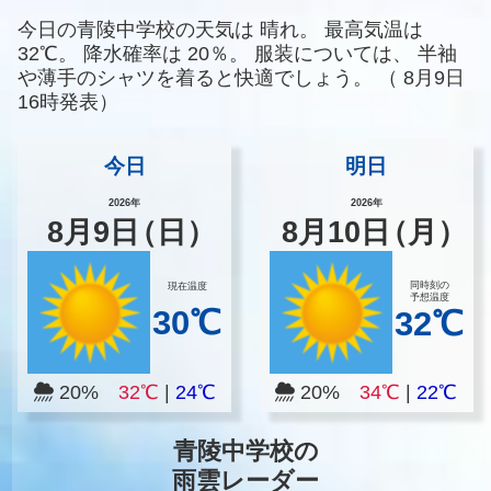
今日の青陵中学校の天気は
晴れ。
最高気温は
32℃。
降水確率は
20％。
服装については、
半袖
や薄手のシャツを着ると快適でしょう。
（
8月9日
16時発表）
今日
明日
2026年
2026年
8
月
9
日
（日）
8
月
10
日
（月）
同時刻の
現在温度
予想温度
30℃
32℃
20%
32℃
|
24℃
20%
34℃
|
22℃
青陵中学校の
雨雲レーダー