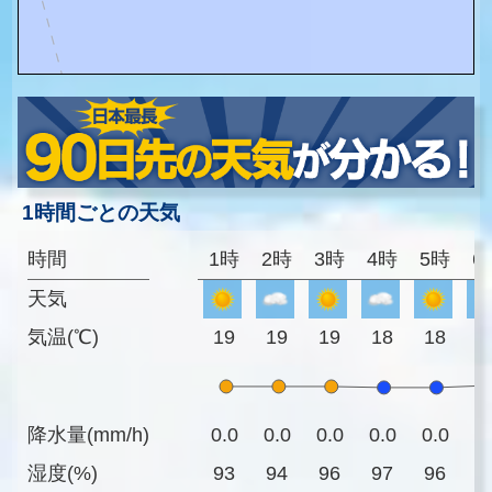
1時間ごとの天気
時間
1時
2時
3時
4時
5時
6
天気
気温(℃)
19
19
19
18
18
2
降水量(mm/h)
0.0
0.0
0.0
0.0
0.0
0
湿度(%)
93
94
96
97
96
9