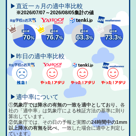
▶直近一ヵ月の適中率比較
※2026/07/07～2026/08/05集計の値
適中率
適中率
適中率
適中率
70
76.7
63.3
73.3
%
%
%
%
▶昨日の適中率比較
▶適中率について
①
気象庁では降水の有無の一致を適中としており、
各
社の「適中率」は気象庁による検証方法の基準に則り
算出しています。
②気象庁では、その日の予報と実際の
24時間中の1mm
以上降水の有無を比べ、
一致した場合に適中と判定し
ています。