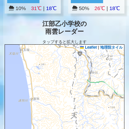
10%
31℃
|
18℃
50%
26℃
|
18℃
江部乙小学校の
雨雲レーダー
タップすると拡大します
Leaflet
|
地理院タイル