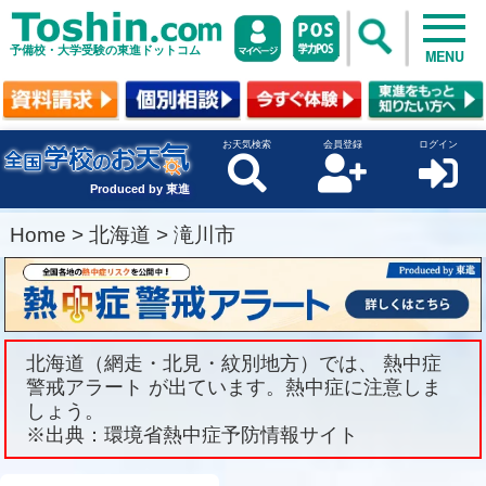
予備校・大学受験の東進ドットコム
MENU
お天気検索
会員登録
ログイン
Produced by 東進
Home
>
北海道
>
滝川市
北海道（網走・北見・紋別地方）では、 熱中症
警戒アラート が出ています。熱中症に注意しま
しょう。
※出典：環境省熱中症予防情報サイト