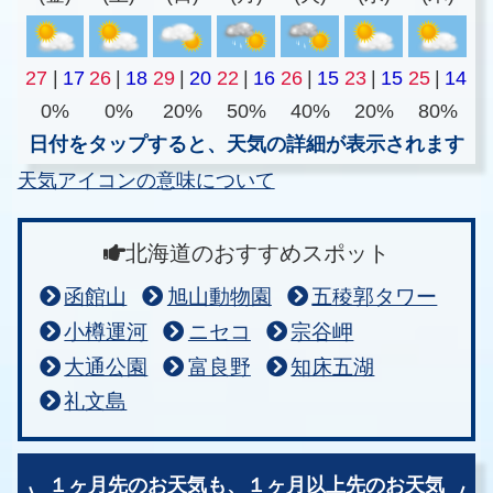
27
|
17
26
|
18
29
|
20
22
|
16
26
|
15
23
|
15
25
|
14
0%
0%
20%
50%
40%
20%
80%
日付をタップすると、天気の詳細が表示されます
天気アイコンの意味について
北海道のおすすめスポット
函館山
旭山動物園
五稜郭タワー
小樽運河
ニセコ
宗谷岬
大通公園
富良野
知床五湖
礼文島
１ヶ月先のお天気も、
１ヶ月以上先のお天気