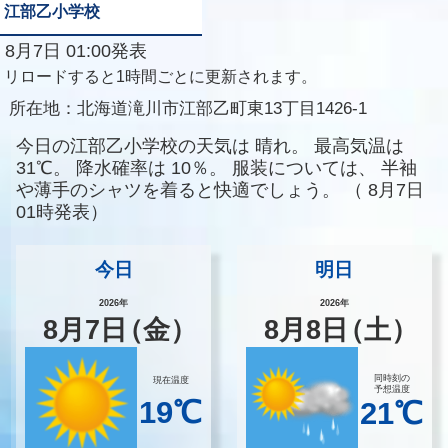
江部乙小学校
8月7日 01:00発表
リロードすると1時間ごとに更新されます。
所在地：
北海道滝川市江部乙町東13丁目1426-1
今日の江部乙小学校の天気は
晴れ。
最高気温は
31℃。
降水確率は
10％。
服装については、
半袖
や薄手のシャツを着ると快適でしょう。
（
8月7日
01時発表）
今日
明日
2026年
2026年
8
月
7
日
（金）
8
月
8
日
（土）
同時刻の
現在温度
予想温度
19℃
21℃