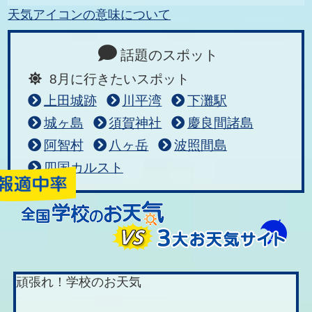
天気アイコンの意味について
話題のスポット
8月に行きたいスポット
上田城跡
川平湾
下灘駅
城ヶ島
須賀神社
慶良間諸島
阿智村
八ヶ岳
波照間島
四国カルスト
頑張れ！学校のお天気