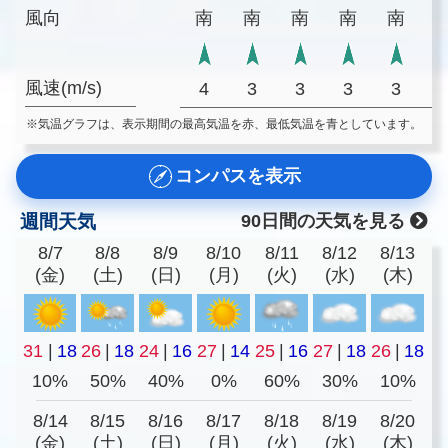
風向
南
南
南
南
南
風速(m/s)
4
3
3
3
3
※気温グラフは、表示期間の最高気温を赤、最低気温を青としています。
コンパスを表示
週間天気
90日間の天気を見る
8/7
8/8
8/9
8/10
8/11
8/12
8/13
(金)
(土)
(日)
(月)
(火)
(水)
(木)
31
|
18
26
|
18
24
|
16
27
|
14
25
|
16
27
|
18
26
|
18
10%
50%
40%
0%
60%
30%
10%
8/14
8/15
8/16
8/17
8/18
8/19
8/20
(金)
(土)
(日)
(月)
(火)
(水)
(木)