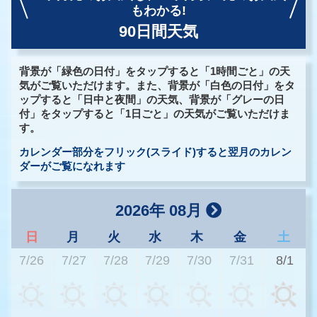
もわかる!
90日間天気
背景が「緑色の日付」をタップすると「1時間ごと」の天
気がご覧いただけます。また、背景が「白色の日付」をタ
ップすると「日中と夜間」の天気、背景が「グレーの日
付」をタップすると「1日ごと」の天気がご覧いただけま
す。
カレンダー部分をフリック(スライド)すると翌月のカレン
ダーがご覧になれます
2026年 08月
日
月
火
水
木
金
土
7/26
7/27
7/28
7/29
7/30
7/31
8/1
2