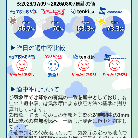
※2026/07/09～2026/08/07集計の値
適中率
適中率
適中率
適中率
66.7
70
63.3
73.3
%
%
%
%
▶昨日の適中率比較
▶適中率について
①
気象庁では降水の有無の一致を適中としており、
各
社の「適中率」は気象庁による検証方法の基準に則り
算出しています。
②気象庁では、その日の予報と実際の
24時間中の1mm
以上降水の有無を比べ、
一致した場合に適中と判定し
ています。
③適中判定の代表地点として、気象庁の定める地点で