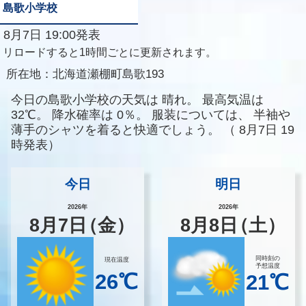
島歌小学校
8月7日 19:00発表
リロードすると1時間ごとに更新されます。
所在地：
北海道瀬棚町島歌193
今日の島歌小学校の天気は
晴れ。
最高気温は
32℃。
降水確率は
0％。
服装については、
半袖や
薄手のシャツを着ると快適でしょう。
（
8月7日 19
時発表）
今日
明日
2026年
2026年
8
月
7
日
（金）
8
月
8
日
（土）
同時刻の
現在温度
予想温度
26℃
21℃