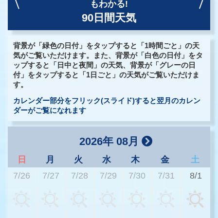
もわかる!
90日間天気
背景が「緑色の日付」をタップすると「1時間ごと」の天
気がご覧いただけます。また、背景が「白色の日付」をタ
ップすると「日中と夜間」の天気、背景が「グレーの日
付」をタップすると「1日ごと」の天気がご覧いただけま
す。
カレンダー部分をフリック(スライド)すると翌月のカレン
ダーがご覧になれます
2026年 08月
日
月
火
水
木
金
土
7/26
7/27
7/28
7/29
7/30
7/31
8/1
2