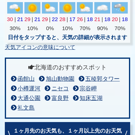
30
|
21
29
|
21
29
|
22
28
|
17
26
|
18
21
|
18
20
|
18
30%
10%
0%
10%
70%
90%
70%
日付をタップすると、天気の詳細が表示されます
天気アイコンの意味について
北海道のおすすめスポット
函館山
旭山動物園
五稜郭タワー
小樽運河
ニセコ
宗谷岬
大通公園
富良野
知床五湖
礼文島
１ヶ月先のお天気も、
１ヶ月以上先のお天気