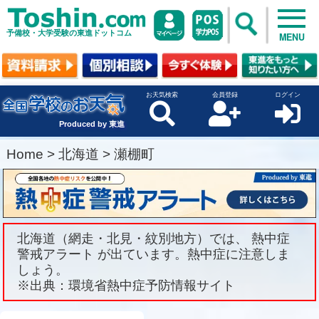
予備校・大学受験の東進ドットコム
MENU
お天気検索
会員登録
ログイン
Produced by 東進
Home
>
北海道
>
瀬棚町
北海道（網走・北見・紋別地方）では、 熱中症
警戒アラート が出ています。熱中症に注意しま
しょう。
※出典：環境省熱中症予防情報サイト