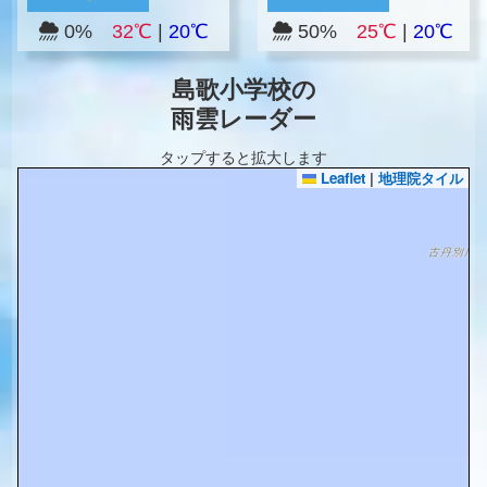
0%
32℃
|
20℃
50%
25℃
|
20℃
島歌小学校の
雨雲レーダー
タップすると拡大します
Leaflet
|
地理院タイル