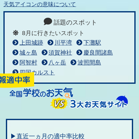
天気アイコンの意味について
話題のスポット
8月に行きたいスポット
上田城跡
川平湾
下灘駅
城ヶ島
須賀神社
慶良間諸島
阿智村
八ヶ岳
波照間島
四国カルスト
▶直近一ヵ月の適中率比較