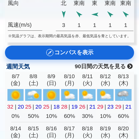
風向
北
東南
東
東南
東南
風速(m/s)
3
1
1
1
1
※気温グラフは、表示期間の最高気温を赤、最低気温を青としています。
コンパスを表示
週間天気
90日間の天気を見る
8/7
8/8
8/9
8/10
8/11
8/12
8/13
(金)
(土)
(日)
(月)
(火)
(水)
(木)
32
|
20
25
|
20
25
|
18
28
|
19
26
|
21
29
|
23
29
|
21
0%
50%
10%
60%
30%
10%
60%
8/14
8/15
8/16
8/17
8/18
8/19
8/20
(金)
(土)
(日)
(月)
(火)
(水)
(木)