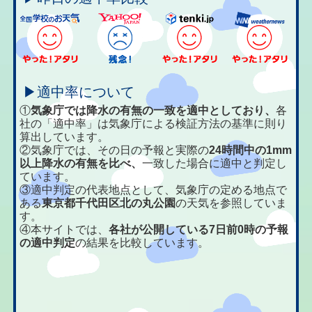
▶適中率について
①
気象庁では降水の有無の一致を適中としており、
各
社の「適中率」は気象庁による検証方法の基準に則り
算出しています。
②気象庁では、その日の予報と実際の
24時間中の1mm
以上降水の有無を比べ、
一致した場合に適中と判定し
ています。
③適中判定の代表地点として、気象庁の定める地点で
ある
東京都千代田区北の丸公園
の天気を参照していま
す。
④本サイトでは、
各社が公開している7日前0時の予報
の適中判定
の結果を比較しています。