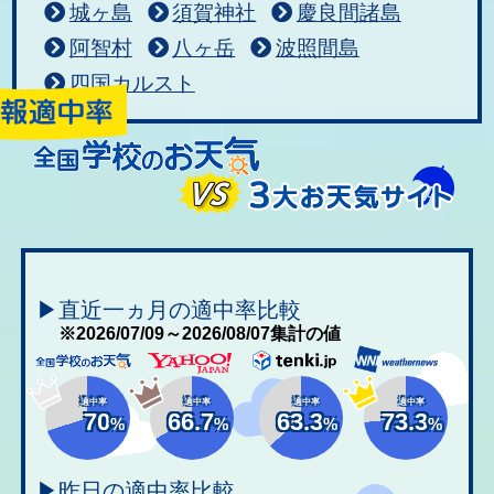
城ヶ島
須賀神社
慶良間諸島
阿智村
八ヶ岳
波照間島
四国カルスト
▶直近一ヵ月の適中率比較
※2026/07/09～2026/08/07集計の値
適中率
適中率
適中率
適中率
70
66.7
63.3
73.3
%
%
%
%
▶昨日の適中率比較