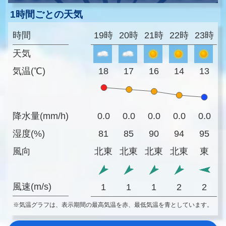
1時間ごとの天気
時間
19時
20時
21時
22時
23時
天気
気温(℃)
18
17
16
14
13
降水量(mm/h)
0.0
0.0
0.0
0.0
0.0
湿度(%)
81
85
90
94
95
風向
北東
北東
北東
北東
東
風速(m/s)
1
1
1
2
2
※気温グラフは、表示期間の最高気温を赤、最低気温を青としています。