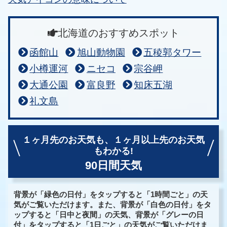
北海道のおすすめスポット
函館山
旭山動物園
五稜郭タワー
小樽運河
ニセコ
宗谷岬
大通公園
富良野
知床五湖
礼文島
１ヶ月先のお天気も、
１ヶ月以上先のお天気
もわかる!
90日間天気
背景が「緑色の日付」をタップすると「1時間ごと」の天
気がご覧いただけます。また、背景が「白色の日付」をタ
ップすると「日中と夜間」の天気、背景が「グレーの日
付」をタップすると「1日ごと」の天気がご覧いただけま