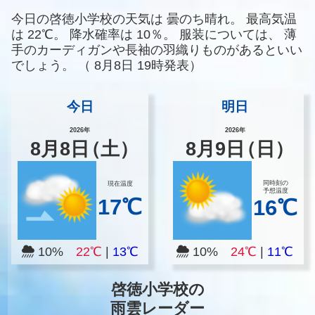
今日の啓徳小学校の天気は
曇のち晴れ。
最高気温
は
22℃。
降水確率は
10％。
服装については、
薄
手のカーディガンや長袖の羽織りものがあるといい
でしょう。
（
8月8日 19時発表）
今日
明日
2026年
2026年
8
月
8
日
（土）
8
月
9
日
（日）
同時刻の
現在温度
予想温度
17℃
16℃
10%
22℃
|
13℃
10%
24℃
|
11℃
啓徳小学校の
雨雲レーダー