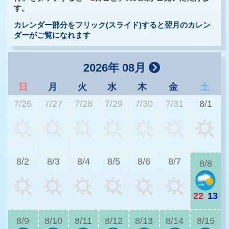
す。
カレンダー部分をフリック(スライド)すると翌月のカレン
ダーがご覧になれます
2026年 08月
日
月
火
水
木
金
土
7/26
7/27
7/28
7/29
7/30
7/31
8/1
2
8/2
8/3
8/4
8/5
8/6
8/7
8/8
22
|
13
2
8/9
8/10
8/11
8/12
8/13
8/14
8/15