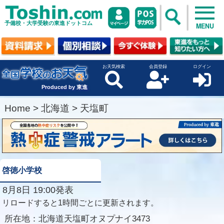
予備校・大学受験の東進ドットコム
MENU
お天気検索
会員登録
ログイン
Produced by 東進
Home
>
北海道
>
天塩町
啓徳小学校
8月8日 19:00発表
リロードすると1時間ごとに更新されます。
所在地：
北海道天塩町オヌプナイ3473