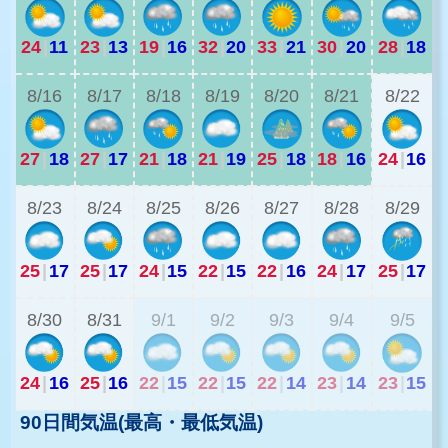
24
|
11
23
|
13
19
|
16
32
|
20
33
|
21
30
|
20
28
|
18
2
8/16
8/17
8/18
8/19
8/20
8/21
8/22
27
|
18
27
|
17
21
|
18
21
|
19
25
|
18
18
|
16
24
|
16
1
8/23
8/24
8/25
8/26
8/27
8/28
8/29
25
|
17
25
|
17
24
|
15
22
|
15
22
|
16
24
|
17
25
|
17
2
8/30
8/31
9/1
9/2
9/3
9/4
9/5
24
|
16
25
|
16
22
|
15
22
|
15
22
|
14
23
|
14
23
|
15
90日間気温(最高・最低気温)