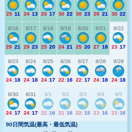
25
|
11
24
|
13
20
|
17
30
|
22
30
|
23
29
|
21
30
|
22
2
8/16
8/17
8/18
8/19
8/20
8/21
8/22
29
|
21
29
|
23
25
|
20
24
|
21
25
|
20
27
|
18
23
|
17
1
8/23
8/24
8/25
8/26
8/27
8/28
8/29
24
|
18
24
|
18
24
|
17
22
|
16
22
|
17
24
|
18
24
|
18
2
8/30
8/31
9/1
9/2
9/3
9/4
9/5
24
|
17
24
|
17
22
|
16
21
|
16
22
|
15
23
|
16
23
|
16
90日間気温(最高・最低気温)