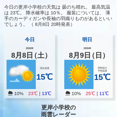
今日の更岸小学校の天気は
曇のち晴れ。
最高気温
は
23℃。
降水確率は
10％。
服装については、
薄
手のカーディガンや長袖の羽織りものがあるといい
でしょう。
（
8月8日 20時発表）
今日
明日
2026年
2026年
8
月
8
日
（土）
8
月
9
日
（日）
同時刻の
現在温度
予想温度
15℃
15℃
10%
23℃
|
13℃
10%
25℃
|
11℃
更岸小学校の
雨雲レーダー