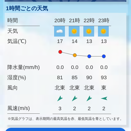
1時間ごとの天気
時間
20時
21時
22時
23時
天気
気温(℃)
17
14
13
13
降水量(mm/h)
0.0
0.0
0.0
0.0
湿度(%)
81
85
90
93
風向
北東
北東
北東
東
風速(m/s)
3
2
2
2
※気温グラフは、表示期間の最高気温を赤、最低気温を青としています。