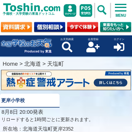
予備校・大学受験の東進ドットコム
MENU
お天気検索
会員登録
ログイン
Produced by 東進
Home
>
北海道
>
天塩町
更岸小学校
8月8日 20:00発表
リロードすると1時間ごとに更新されます。
所在地：
北海道天塩町更岸2352