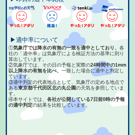
▶適中率について
①
気象庁では降水の有無の一致を適中としており、
各
社の「適中率」は気象庁による検証方法の基準に則り
算出しています。
②気象庁では、その日の予報と実際の
24時間中の1mm
以上降水の有無を比べ、
一致した場合に適中と判定し
ています。
③適中判定の代表地点として、気象庁の定める地点で
ある
東京都千代田区北の丸公園
の天気を参照していま
す。
④本サイトでは、
各社が公開している7日前0時の予報
の適中判定
の結果を比較しています。