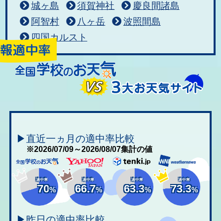
城ヶ島
須賀神社
慶良間諸島
阿智村
八ヶ岳
波照間島
四国カルスト
▶直近一ヵ月の適中率比較
※2026/07/09～2026/08/07集計の値
適中率
適中率
適中率
適中率
70
66.7
63.3
73.3
%
%
%
%
▶昨日の適中率比較