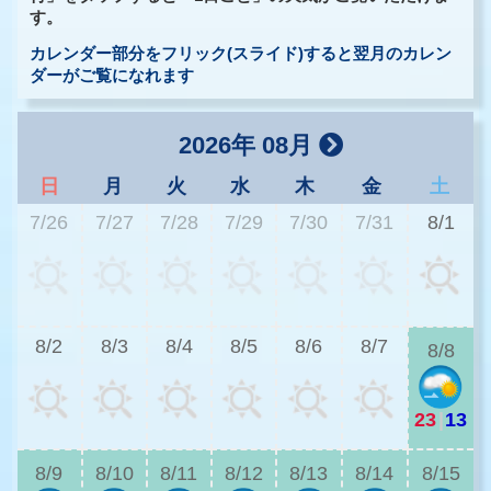
す。
カレンダー部分をフリック(スライド)すると翌月のカレン
ダーがご覧になれます
2026年 08月
日
月
火
水
木
金
土
7/26
7/27
7/28
7/29
7/30
7/31
8/1
2
8/2
8/3
8/4
8/5
8/6
8/7
8/8
23
|
13
2
8/9
8/10
8/11
8/12
8/13
8/14
8/15