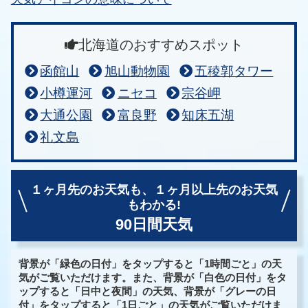
北海道のおすすめスポット
函館山
旭山動物園
五稜郭タワー
小樽運河
ニセコ
宗谷岬
大通公園
富良野
知床五湖
礼文島
１ヶ月先のお天気も、
１ヶ月以上先のお天気
もわかる!
90日間天気
背景が「緑色の日付」をタップすると「1時間ごと」の天
気がご覧いただけます。また、背景が「白色の日付」をタ
ップすると「日中と夜間」の天気、背景が「グレーの日
付」をタップすると「1日ごと」の天気がご覧いただけま