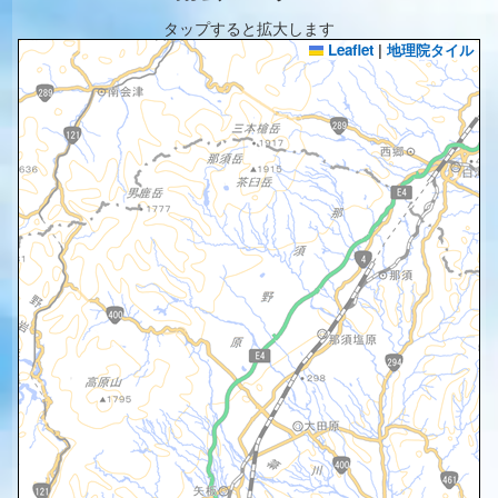
タップすると拡大します
Leaflet
|
地理院タイル