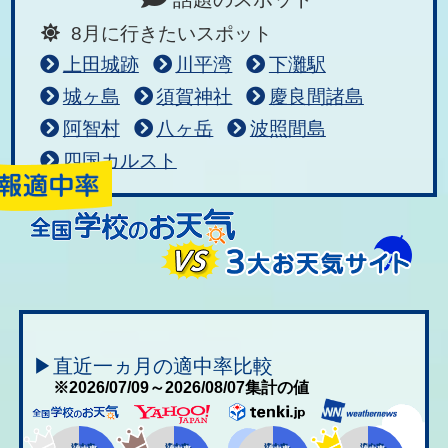
8月に行きたいスポット
上田城跡
川平湾
下灘駅
城ヶ島
須賀神社
慶良間諸島
阿智村
八ヶ岳
波照間島
四国カルスト
▶直近一ヵ月の適中率比較
※2026/07/09～2026/08/07集計の値