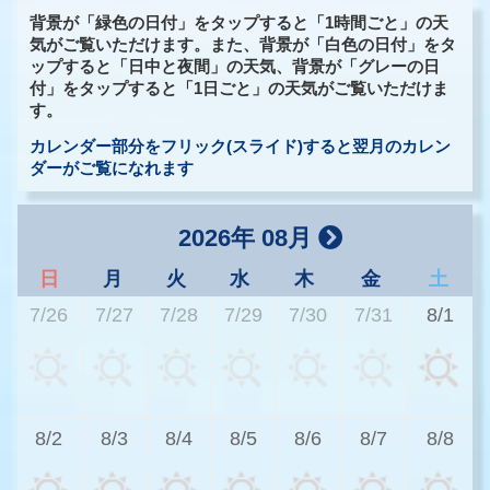
背景が「緑色の日付」をタップすると「1時間ごと」の天
気がご覧いただけます。また、背景が「白色の日付」をタ
ップすると「日中と夜間」の天気、背景が「グレーの日
付」をタップすると「1日ごと」の天気がご覧いただけま
す。
カレンダー部分をフリック(スライド)すると翌月のカレン
ダーがご覧になれます
2026年 08月
日
月
火
水
木
金
土
7/26
7/27
7/28
7/29
7/30
7/31
8/1
3
8/2
8/3
8/4
8/5
8/6
8/7
8/8