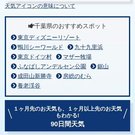
天気アイコンの意味について
千葉県のおすすめスポット
東京ディズニーリゾート
鴨川シーワールド
九十九里浜
東京ドイツ村
マザー牧場
ふなばしアンデルセン公園
鋸山
成田山新勝寺
房総のむら
養老渓谷
１ヶ月先のお天気も、
１ヶ月以上先のお天気
もわかる!
90日間天気