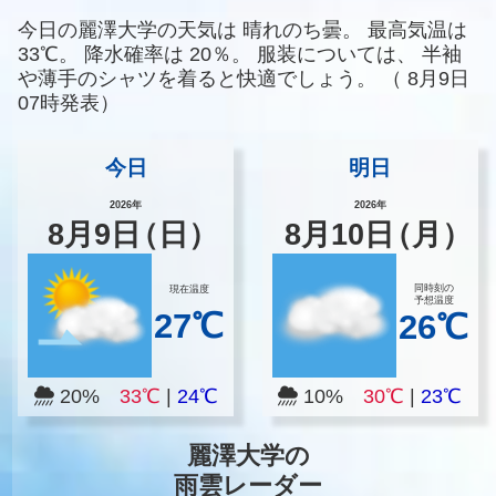
今日の麗澤大学の天気は
晴れのち曇。
最高気温は
33℃。
降水確率は
20％。
服装については、
半袖
や薄手のシャツを着ると快適でしょう。
（
8月9日
07時発表）
今日
明日
2026年
2026年
8
月
9
日
（日）
8
月
10
日
（月）
同時刻の
現在温度
予想温度
27℃
26℃
20%
33℃
|
24℃
10%
30℃
|
23℃
麗澤大学の
雨雲レーダー