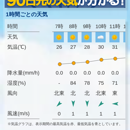
1時間ごとの天気
時間
7時
8時
9時
10時
11時
1
天気
気温(℃)
26
27
28
30
31
3
降水量(mm/h)
0.0
0.0
0.0
0.0
0.0
0
湿度(%)
-
84
78
75
71
6
風向
北東
北
北
北東
東
風速(m/s)
0
1
1
1
1
※気温グラフは、表示期間の最高気温を赤、最低気温を青としています。