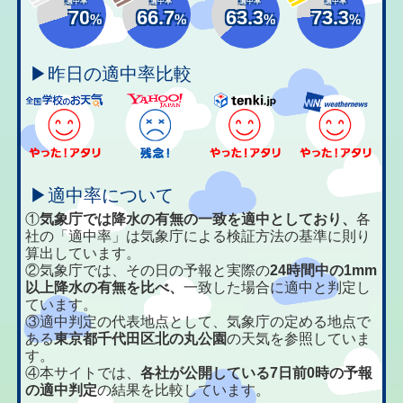
適中率
適中率
適中率
適中率
70
66.7
63.3
73.3
%
%
%
%
▶昨日の適中率比較
▶適中率について
①
気象庁では降水の有無の一致を適中としており、
各
社の「適中率」は気象庁による検証方法の基準に則り
算出しています。
②気象庁では、その日の予報と実際の
24時間中の1mm
以上降水の有無を比べ、
一致した場合に適中と判定し
ています。
③適中判定の代表地点として、気象庁の定める地点で
ある
東京都千代田区北の丸公園
の天気を参照していま
す。
④本サイトでは、
各社が公開している7日前0時の予報
の適中判定
の結果を比較しています。