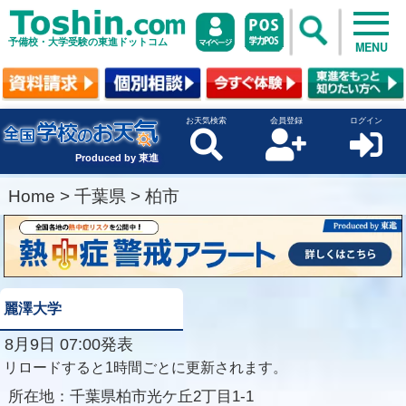
予備校・大学受験の東進ドットコム
MENU
お天気検索
会員登録
ログイン
Produced by 東進
Home
>
千葉県
>
柏市
麗澤大学
8月9日 07:00発表
リロードすると1時間ごとに更新されます。
所在地：
千葉県柏市光ケ丘2丁目1-1