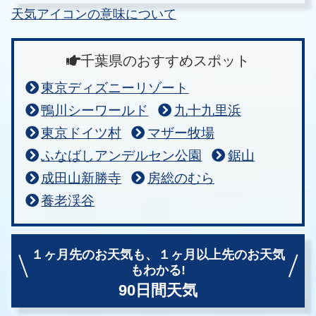
天気アイコンの意味について
千葉県のおすすめスポット
東京ディズニーリゾート
鴨川シーワールド
九十九里浜
東京ドイツ村
マザー牧場
ふなばしアンデルセン公園
鋸山
成田山新勝寺
房総のむら
養老渓谷
１ヶ月先のお天気も、
１ヶ月以上先のお天気
もわかる!
90日間天気