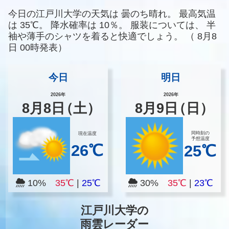
今日の江戸川大学の天気は
曇のち晴れ。
最高気温
は
35℃。
降水確率は
10％。
服装については、
半
袖や薄手のシャツを着ると快適でしょう。
（
8月8
日 00時発表）
今日
明日
2026年
2026年
8
月
8
日
（土）
8
月
9
日
（日）
同時刻の
現在温度
予想温度
26℃
25℃
10%
35℃
|
25℃
30%
35℃
|
23℃
江戸川大学の
雨雲レーダー