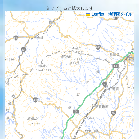
タップすると拡大します
Leaflet
|
地理院タイル