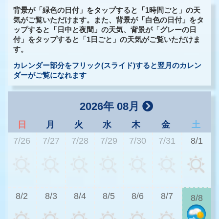
背景が「緑色の日付」をタップすると「1時間ごと」の天
気がご覧いただけます。また、背景が「白色の日付」をタ
ップすると「日中と夜間」の天気、背景が「グレーの日
付」をタップすると「1日ごと」の天気がご覧いただけま
す。
カレンダー部分をフリック(スライド)すると翌月のカレン
ダーがご覧になれます
2026年 08月
日
月
火
水
木
金
土
7/26
7/27
7/28
7/29
7/30
7/31
8/1
3
8/2
8/3
8/4
8/5
8/6
8/7
8/8