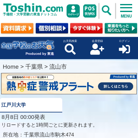
予備校・大学受験の東進ドットコム
MENU
お天気検索
会員登録
ログイン
Produced by 東進
Home
>
千葉県
>
流山市
江戸川大学
8月8日 00:00発表
リロードすると1時間ごとに更新されます。
所在地：
千葉県流山市駒木474