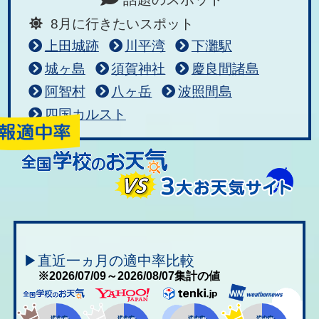
8月に行きたいスポット
上田城跡
川平湾
下灘駅
城ヶ島
須賀神社
慶良間諸島
阿智村
八ヶ岳
波照間島
四国カルスト
▶直近一ヵ月の適中率比較
※2026/07/09～2026/08/07集計の値