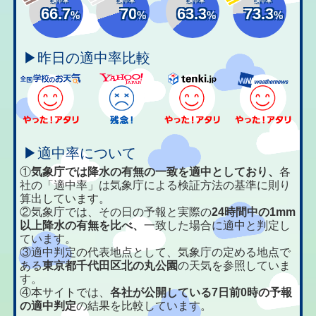
適中率
適中率
適中率
適中率
66.7
70
63.3
73.3
%
%
%
%
▶昨日の適中率比較
▶適中率について
①
気象庁では降水の有無の一致を適中としており、
各
社の「適中率」は気象庁による検証方法の基準に則り
算出しています。
②気象庁では、その日の予報と実際の
24時間中の1mm
以上降水の有無を比べ、
一致した場合に適中と判定し
ています。
③適中判定の代表地点として、気象庁の定める地点で
ある
東京都千代田区北の丸公園
の天気を参照していま
す。
④本サイトでは、
各社が公開している7日前0時の予報
の適中判定
の結果を比較しています。