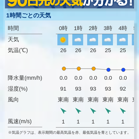
1時間ごとの天気
時間
0時
1時
2時
3時
4時
5
天気
気温(℃)
26
26
26
25
25
2
降水量(mm/h)
0.0
0.0
0.0
0.0
0.0
0
湿度(%)
91
93
93
93
92
9
風向
東南
東南
東南
東南
東南
東
風速(m/s)
1
1
1
1
1
※気温グラフは、表示期間の最高気温を赤、最低気温を青としています。