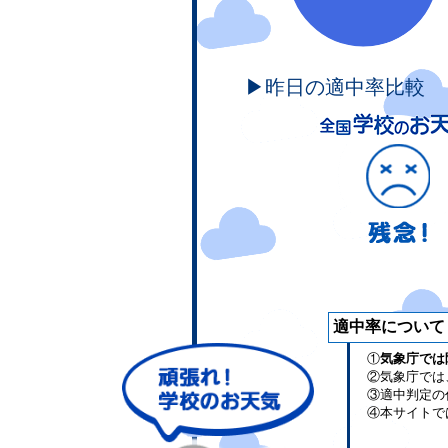
▶昨日の適中率比較
適中率について
①
気象庁では
②気象庁では
③適中判定の
④本サイトで