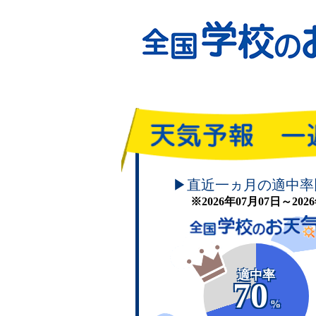
頑張れ！学校のお天気
▶直近一ヵ月の適中率
※2026年07月07日～20
適中率
70
%