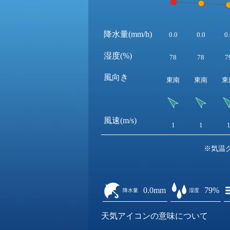
降水量(mm/h)
0.0
0.0
0.
湿度(%)
78
78
7
風向き
東南
東南
東
風速(m/s)
1
1
※気温
0.0mm
79%
降水量
湿度
天気アイコンの意味について