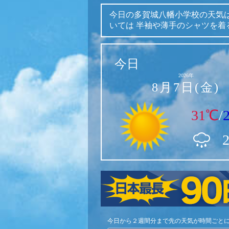
今日の多賀城八幡小学校の天気
いては
半袖や薄手のシャツを着
今日
2026年
8月7日(金)
31℃
/
今日から２週間分まで先の天気が時間ごと