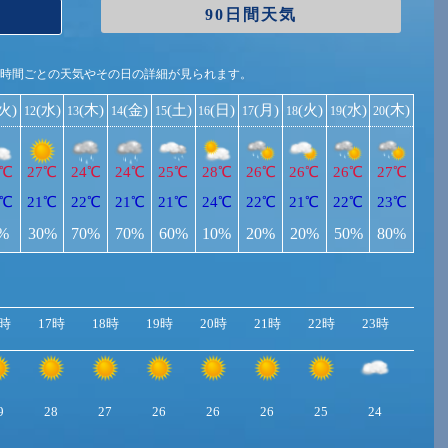
90日間天気
1時間ごとの天気やその日の詳細が見られます。
(火)
(水)
(木)
(金)
(土)
(日)
(月)
(火)
(水)
(木)
12
13
14
15
16
17
18
19
20
6℃
27℃
24℃
24℃
25℃
28℃
26℃
26℃
26℃
27℃
0℃
21℃
22℃
21℃
21℃
24℃
22℃
21℃
22℃
23℃
%
30%
70%
70%
60%
10%
20%
20%
50%
80%
6時
17時
18時
19時
20時
21時
22時
23時
9
28
27
26
26
26
25
24