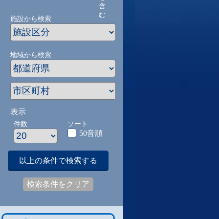
含
む
施設から検索
地域から検索
表示
件数
ソート
50音順
以上の条件で検索する
検索条件をクリア