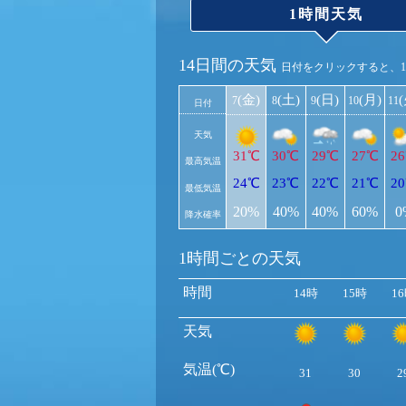
1時間天気
14日間の天気
日付をクリックすると、
(金)
(土)
(日)
(月)
7
8
9
10
11
日付
天気
31℃
30℃
29℃
27℃
2
最高気温
24℃
23℃
22℃
21℃
2
最低気温
20%
40%
40%
60%
0
降水確率
1時間ごとの天気
時間
14時
15時
1
天気
気温(℃)
31
30
2