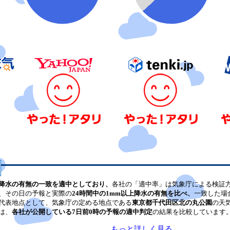
降水の有無の一致を適中としており、
各社の「適中率」は気象庁による検証
、その日の予報と実際の
24時間中の1mm以上降水の有無を比べ、
一致した場
代表地点として、気象庁の定める地点である
東京都千代田区北の丸公園
の天
は、
各社が公開している7日前0時の予報の適中判定
の結果を比較しています
もっと詳しく見る