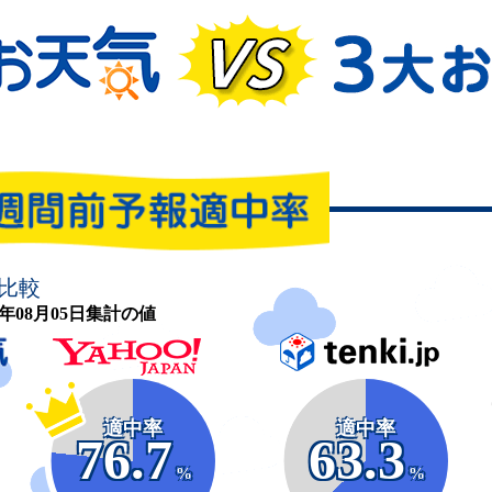
比較
26年08月05日集計の値
適中率
適中率
76.7
63.3
%
%