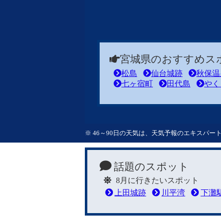
宮城県のおすすめス
松島
仙台城跡
秋保温
七ヶ宿町
田代島
やく
※ 46～90日の天気は、天気予報のエキスパ
話題のスポット
8月に行きたいスポット
上田城跡
川平湾
下灘