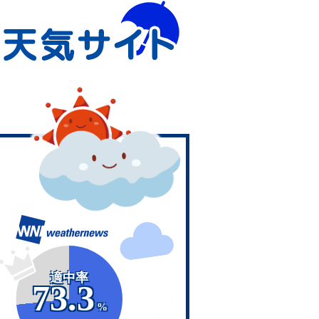
適中率
73.3
%