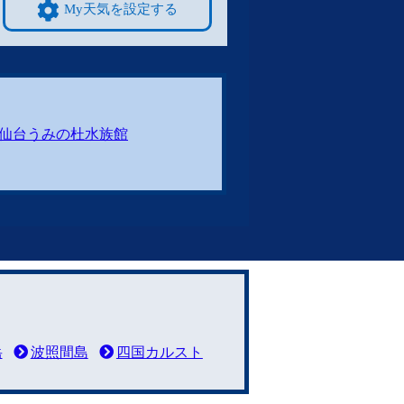
My天気を設定する
仙台うみの杜水族館
岳
波照間島
四国カルスト