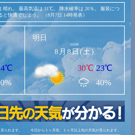
は
晴れ。
最高気温は
31℃。
降水確率は
20％。
服装につ
ると快適でしょう。
（8月7日 14時発表）
明日
2026年
8月8日(土)
24℃
30℃
/
23℃
20%
40%
に見られます。
今日から１ヶ月先、１ヶ月以上先の天気が見られます。