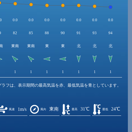
0
0.0
0.0
0.0
0.0
0.0
0.0
0.0
9
82
85
88
90
91
93
94
南
東南
東南
東
東
北
北
北
1
1
1
1
1
1
1
1
グラフは、表示期間の最高気温を赤、最低気温を青としています。
東南
31℃
24℃
1m/s
風速
風向
最高
最低