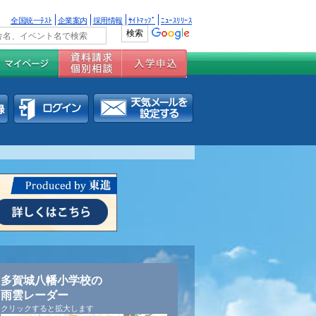
全国統一ﾃｽﾄ
企業案内
採用情報
ｻｲﾄﾏｯﾌﾟ
ﾆｭｰｽﾘﾘｰｽ
多賀城八幡小学校の
雨雲レーダー
クリックすると拡大します