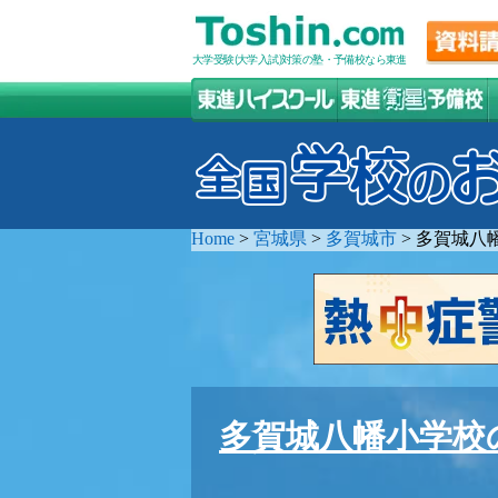
大学受験(大学入試)対策の塾・予備校なら東進
Home
>
宮城県
>
多賀城市
>
多賀城八
多賀城八幡小学校