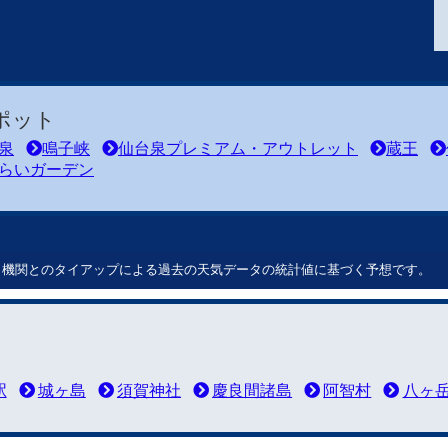
ポット
泉
鳴子峡
仙台泉プレミアム・アウトレット
蔵王
らいガーデン
ート機関とのタイアップによる過去の天気データの統計値に基づく予想です。
駅
城ヶ島
須賀神社
慶良間諸島
阿智村
八ヶ