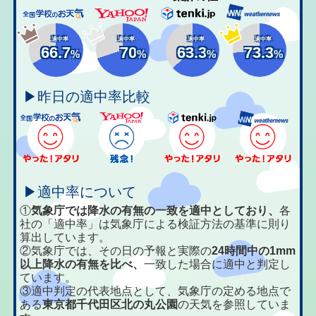
適中率
適中率
適中率
適中率
66.7
70
63.3
73.3
%
%
%
%
▶昨日の適中率比較
▶適中率について
①
気象庁では降水の有無の一致を適中としており、
各
社の「適中率」は気象庁による検証方法の基準に則り
算出しています。
②気象庁では、その日の予報と実際の
24時間中の1mm
以上降水の有無を比べ、
一致した場合に適中と判定し
ています。
③適中判定の代表地点として、気象庁の定める地点で
ある
東京都千代田区北の丸公園
の天気を参照していま