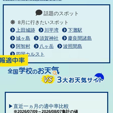
話題のスポット
8月に行きたいスポット
上田城跡
川平湾
下灘駅
城ヶ島
須賀神社
慶良間諸島
阿智村
八ヶ岳
波照間島
四国カルスト
▶直近一ヵ月の適中率比較
※2026/07/09～2026/08/07集計の値