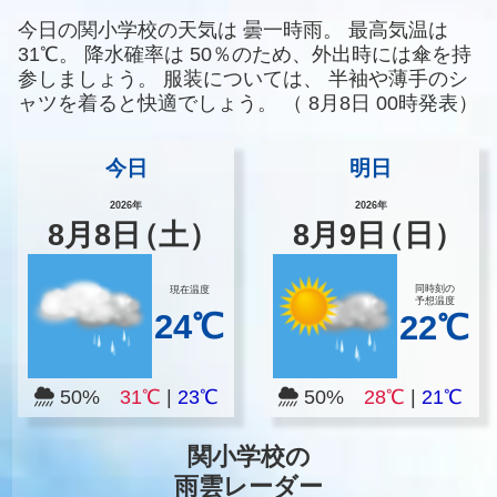
今日の関小学校の天気は
曇一時雨。
最高気温は
31℃。
降水確率は
50％のため、外出時には傘を持
参しましょう。
服装については、
半袖や薄手のシ
ャツを着ると快適でしょう。
（
8月8日 00時発表）
今日
明日
2026年
2026年
8
月
8
日
（土）
8
月
9
日
（日）
同時刻の
現在温度
予想温度
24℃
22℃
50%
31℃
|
23℃
50%
28℃
|
21℃
関小学校の
雨雲レーダー