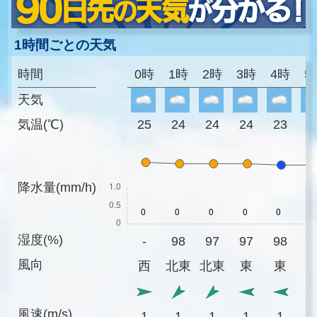
1時間ごとの天気
時間
0時
1時
2時
3時
4時
5
天気
気温(℃)
25
24
24
24
23
2
降水量(mm/h)
湿度(%)
-
98
97
97
98
9
風向
西
北東
北東
東
東
風速(m/s)
1
1
1
1
1