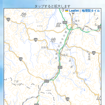
タップすると拡大します
Leaflet
|
地理院タイル