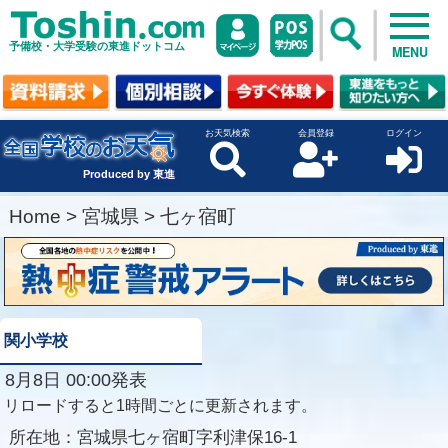
予備校・大学受験の東進ドットコム
MENU
お天気検索
会員登録
ログイン
Produced by 東進
Home
>
宮城県
>
七ヶ宿町
関小学校
8月8日 00:00発表
リロードすると1時間ごとに更新されます。
所在地：
宮城県七ヶ宿町字利津保16-1