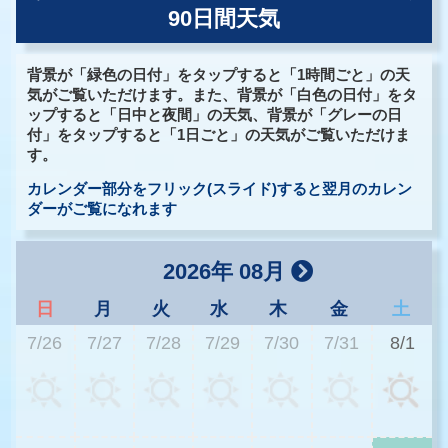
90日間天気
背景が「緑色の日付」をタップすると「1時間ごと」の天
気がご覧いただけます。また、背景が「白色の日付」をタ
ップすると「日中と夜間」の天気、背景が「グレーの日
付」をタップすると「1日ごと」の天気がご覧いただけま
す。
カレンダー部分をフリック(スライド)すると翌月のカレン
ダーがご覧になれます
2026年 08月
日
月
火
水
木
金
土
7/26
7/27
7/28
7/29
7/30
7/31
8/1
2