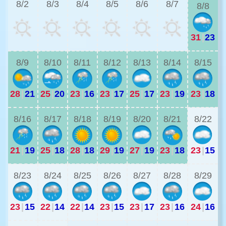
8/2
8/3
8/4
8/5
8/6
8/7
8/8
31
|
23
2
8/9
8/10
8/11
8/12
8/13
8/14
8/15
28
|
21
25
|
20
23
|
16
23
|
17
25
|
17
23
|
19
23
|
18
2
8/16
8/17
8/18
8/19
8/20
8/21
8/22
21
|
19
25
|
18
28
|
18
29
|
19
27
|
19
23
|
18
23
|
15
8/23
8/24
8/25
8/26
8/27
8/28
8/29
23
|
15
22
|
14
22
|
14
23
|
15
23
|
17
23
|
16
24
|
16
2