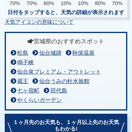
70%
70%
60%
10%
10%
80%
70%
日付をタップすると、天気の詳細が表示されます
天気アイコンの意味について
宮城県のおすすめスポット
松島
仙台城跡
秋保温泉
鳴子峡
仙台泉プレミアム・アウトレット
蔵王
仙台うみの杜水族館
七ヶ宿町
田代島
やくらいガーデン
１ヶ月先のお天気も、
１ヶ月以上先のお天気
もわかる!