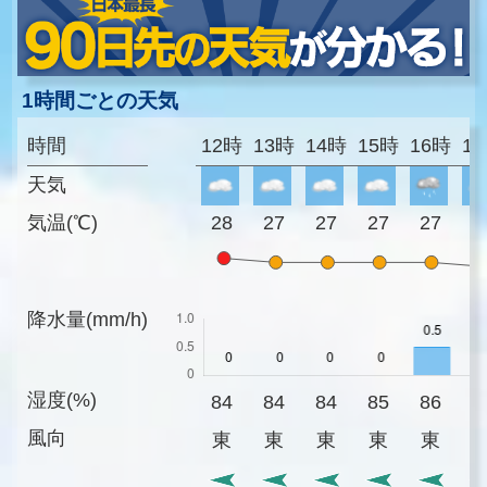
1時間ごとの天気
時間
12時
13時
14時
15時
16時
1
天気
気温(℃)
28
27
27
27
27
2
降水量(mm/h)
湿度(%)
84
84
84
85
86
8
風向
東
東
東
東
東