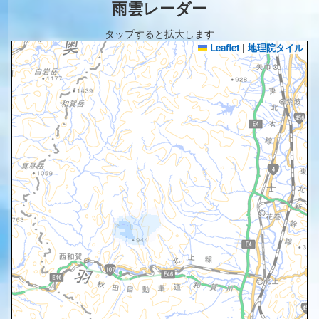
雨雲レーダー
タップすると拡大します
Leaflet
|
地理院タイル