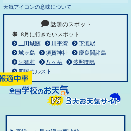
天気アイコンの意味について
話題のスポット
8月に行きたいスポット
上田城跡
川平湾
下灘駅
城ヶ島
須賀神社
慶良間諸島
阿智村
八ヶ岳
波照間島
四国カルスト