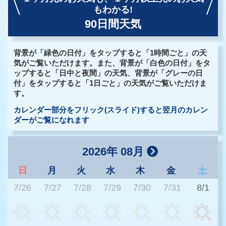
もわかる!
90日間天気
背景が「緑色の日付」をタップすると「1時間ごと」の天
気がご覧いただけます。また、背景が「白色の日付」をタ
ップすると「日中と夜間」の天気、背景が「グレーの日
付」をタップすると「1日ごと」の天気がご覧いただけま
す。
カレンダー部分をフリック(スライド)すると翌月のカレン
ダーがご覧になれます
2026年 08月
日
月
火
水
木
金
土
7/26
7/27
7/28
7/29
7/30
7/31
8/1
2