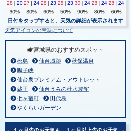
28
|
20
27
|
24
28
|
23
28
|
23
30
|
24
28
|
24
28
|
24
60%
80%
60%
50%
90%
80%
60%
日付をタップすると、天気の詳細が表示されます
天気アイコンの意味について
宮城県のおすすめスポット
松島
仙台城跡
秋保温泉
鳴子峡
仙台泉プレミアム・アウトレット
蔵王
仙台うみの杜水族館
七ヶ宿町
田代島
やくらいガーデン
１ヶ月先のお天気も、
１ヶ月以上先のお天気