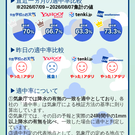
▶直近一ヵ月の適中率比較
※2026/07/09～2026/08/07集計の値
適中率
適中率
適中率
適中率
70
66.7
63.3
73.3
%
%
%
%
▶昨日の適中率比較
▶適中率について
①
気象庁では降水の有無の一致を適中としており、
各
社の「適中率」は気象庁による検証方法の基準に則り
算出しています。
②気象庁では、その日の予報と実際の
24時間中の1mm
以上降水の有無を比べ、
一致した場合に適中と判定し
ています。
③適中判定の代表地点として、気象庁の定める地点で