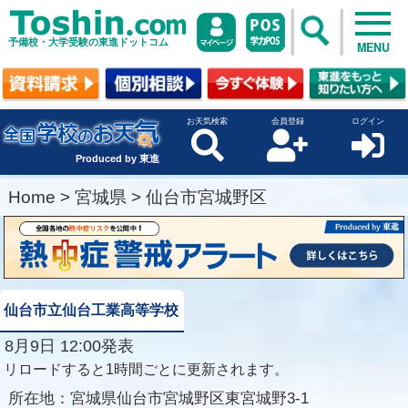
予備校・大学受験の東進ドットコム
MENU
お天気検索
会員登録
ログイン
Produced by 東進
Home
>
宮城県
>
仙台市宮城野区
仙台市立仙台工業高等学校
8月9日 12:00発表
リロードすると1時間ごとに更新されます。
所在地：
宮城県仙台市宮城野区東宮城野3-1