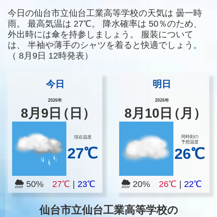
今日の仙台市立仙台工業高等学校の天気は
曇一時
雨。
最高気温は
27℃。
降水確率は
50％のため、
外出時には傘を持参しましょう。
服装について
は、
半袖や薄手のシャツを着ると快適でしょう。
（
8月9日 12時発表）
今日
明日
2026年
2026年
8
月
9
日
（日）
8
月
10
日
（月）
同時刻の
現在温度
予想温度
27℃
26℃
50%
27℃
|
23℃
20%
26℃
|
22℃
仙台市立仙台工業高等学校の