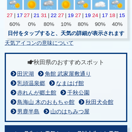
27
|
17
27
|
21
31
|
22
27
|
19
27
|
19
24
|
17
18
|
15
60%
0%
80%
10%
80%
90%
40%
日付をタップすると、天気の詳細が表示されます
天気アイコンの意味について
秋田県のおすすめスポット
田沢湖
角館 武家屋敷通り
乳頭温泉郷
なまはげ館
赤れんが郷土館
千秋公園
鳥海山 木のおもちゃ館
秋田犬会館
男鹿半島
山のはちみつ屋