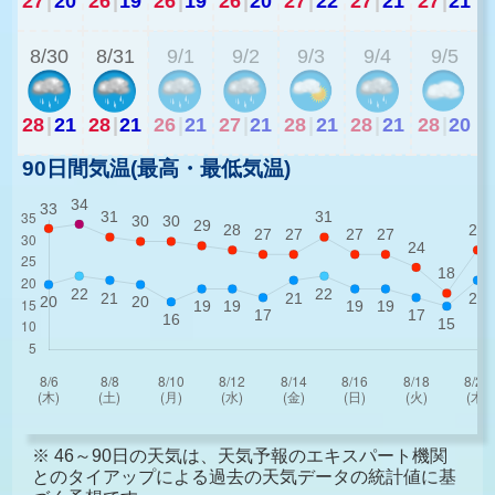
27
|
20
26
|
19
26
|
19
26
|
20
27
|
22
27
|
21
27
|
21
2
8/30
8/31
9/1
9/2
9/3
9/4
9/5
28
|
21
28
|
21
26
|
21
27
|
21
28
|
21
28
|
21
28
|
20
90日間気温(最高・最低気温)
※ 46～90日の天気は、天気予報のエキスパート機関
とのタイアップによる過去の天気データの統計値に基