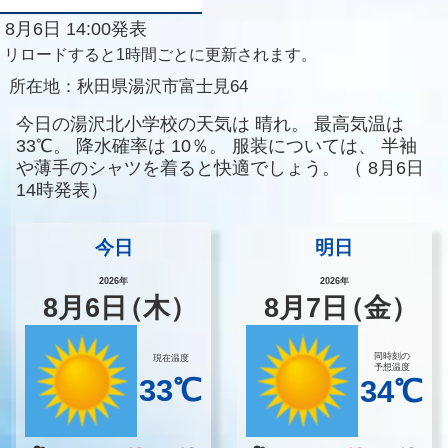
8月6日 14:00発表
リロードすると1時間ごとに更新されます。
所在地：
秋田県湯沢市富士見64
今日の湯沢北小学校の天気は
晴れ。
最高気温は
33℃。
降水確率は
10％。
服装については、
半袖
や薄手のシャツを着ると快適でしょう。
（
8月6日
14時発表）
今日
明日
2026年
2026年
8
月
6
日
（木）
8
月
7
日
（金）
同時刻の
現在温度
予想温度
33℃
34℃