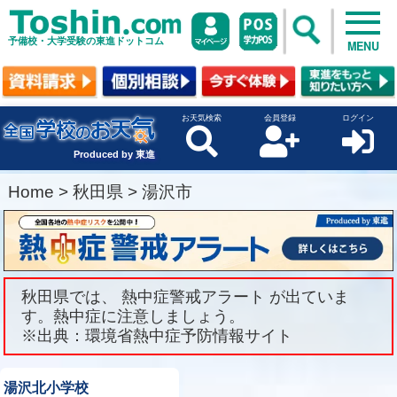
予備校・大学受験の東進ドットコム
MENU
お天気検索
会員登録
ログイン
Produced by 東進
Home
>
秋田県
>
湯沢市
秋田県では、 熱中症警戒アラート が出ていま
す。熱中症に注意しましょう。
※出典：環境省熱中症予防情報サイト
湯沢北小学校