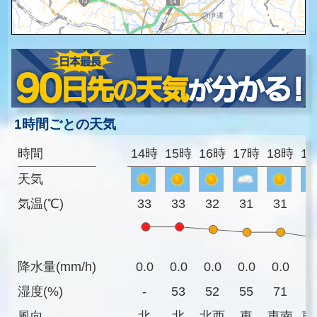
1時間ごとの天気
時間
14時
15時
16時
17時
18時
1
天気
気温(℃)
33
33
32
31
31
2
降水量(mm/h)
0.0
0.0
0.0
0.0
0.0
0
湿度(%)
-
53
52
55
71
7
風向
北
北
北西
東
東南
東