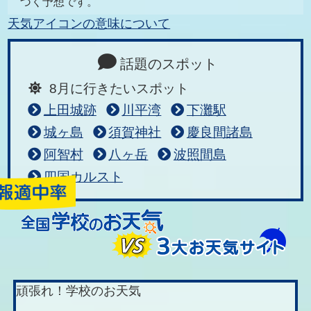
づく予想です。
天気アイコンの意味について
話題のスポット
8月に行きたいスポット
上田城跡
川平湾
下灘駅
城ヶ島
須賀神社
慶良間諸島
阿智村
八ヶ岳
波照間島
四国カルスト
頑張れ！学校のお天気