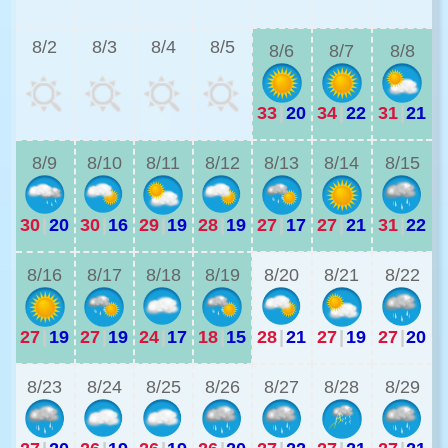
2
8/2
8/3
8/4
8/5
8/6
8/7
8/8
33
|
20
34
|
22
31
|
21
2
8/9
8/10
8/11
8/12
8/13
8/14
8/15
30
|
20
30
|
16
29
|
19
28
|
19
27
|
17
27
|
21
31
|
22
2
8/16
8/17
8/18
8/19
8/20
8/21
8/22
27
|
19
27
|
19
24
|
17
18
|
15
28
|
21
27
|
19
27
|
20
2
8/23
8/24
8/25
8/26
8/27
8/28
8/29