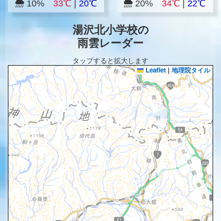
10%
33℃
|
20℃
20%
34℃
|
22℃
湯沢北小学校の
雨雲レーダー
タップすると拡大します
Leaflet
|
地理院タイル