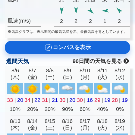
風速(m/s)
2
2
2
1
2
※気温グラフは、表示期間の最高気温を赤、最低気温を青としています。
コンパスを表示
週間天気
90日間の天気を見る
8/6
8/7
8/8
8/9
8/10
8/11
8/12
(木)
(金)
(土)
(日)
(月)
(火)
(水)
33
|
20
34
|
22
31
|
21
30
|
20
30
|
16
29
|
19
28
|
19
10%
20%
20%
90%
60%
40%
0%
8/13
8/14
8/15
8/16
8/17
8/18
8/19
(木)
(金)
(土)
(日)
(月)
(火)
(水)