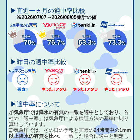
▶直近一ヵ月の適中率比較
※2026/07/07～2026/08/05集計の値
適中率
適中率
適中率
適中率
70
76.7
63.3
73.3
%
%
%
%
▶昨日の適中率比較
▶適中率について
①
気象庁では降水の有無の一致を適中としており、
各
社の「適中率」は気象庁による検証方法の基準に則り
算出しています。
②気象庁では、その日の予報と実際の
24時間中の1mm
以上降水の有無を比べ、
一致した場合に適中と判定し