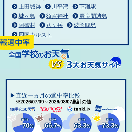
上田城跡
川平湾
下灘駅
城ヶ島
須賀神社
慶良間諸島
阿智村
八ヶ岳
波照間島
四国カルスト
▶直近一ヵ月の適中率比較
※2026/07/09～2026/08/07集計の値
適中率
適中率
適中率
適中率
70
66.7
63.3
73.3
%
%
%
%