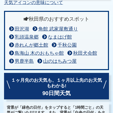
天気アイコンの意味について
秋田県のおすすめスポット
田沢湖
角館 武家屋敷通り
乳頭温泉郷
なまはげ館
赤れんが郷土館
千秋公園
鳥海山 木のおもちゃ館
秋田犬会館
男鹿半島
山のはちみつ屋
１ヶ月先のお天気も、
１ヶ月以上先のお天気
もわかる!
90日間天気
背景が「緑色の日付」をタップすると「1時間ごと」の天
気がご覧いただけます。また、背景が「白色の日付」をタ