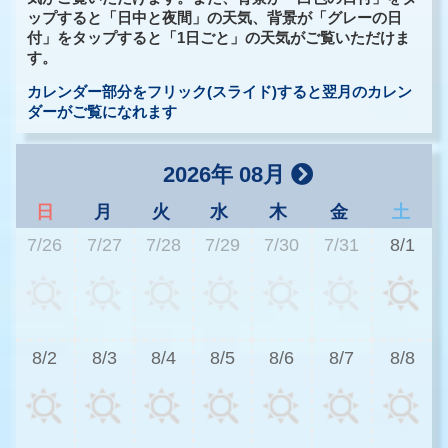
ップすると「日中と夜間」の天気、背景が「グレーの日
付」をタップすると「1日ごと」の天気がご覧いただけま
す。
カレンダー部分をフリック(スライド)すると翌月のカレン
ダーがご覧になれます
2026年 08月
日
月
火
水
木
金
土
7/26
7/27
7/28
7/29
7/30
7/31
8/1
2
8/2
8/3
8/4
8/5
8/6
8/7
8/8
2