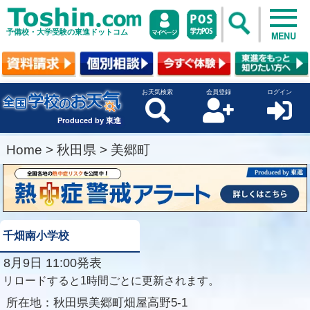
予備校・大学受験の東進ドットコム
MENU
お天気検索
会員登録
ログイン
Produced by 東進
Home
>
秋田県
>
美郷町
千畑南小学校
8月9日 11:00発表
リロードすると1時間ごとに更新されます。
所在地：
秋田県美郷町畑屋高野5-1