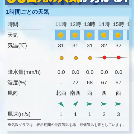
1時間ごとの天気
時間
11時
12時
13時
14時
15時
1
天気
気温(℃)
31
31
31
32
32
3
降水量(mm/h)
0.0
0.0
0.0
0.0
0.0
0
湿度(%)
-
72
68
67
67
6
風向
北西
南西
西
西
西
風速(m/s)
1
1
1
2
3
※気温グラフは、表示期間の最高気温を赤、最低気温を青としています。