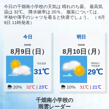
今日の千畑南小学校の天気は
晴れのち曇。
最高気
温は
32℃。
降水確率は
20％。
服装については、
半袖や薄手のシャツを着ると快適でしょう。
（
8月
9日 11時発表）
今日
明日
2026年
2026年
8
月
9
日
（日）
8
月
10
日
（月）
同時刻の
現在温度
予想温度
31℃
29℃
20%
32℃
|
23℃
10%
31℃
|
21℃
千畑南小学校の
雨雲レーダー