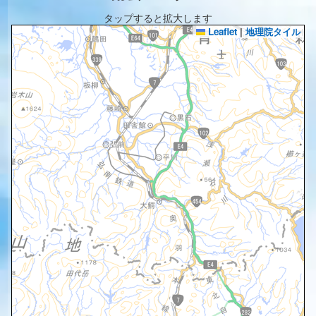
タップすると拡大します
Leaflet
|
地理院タイル