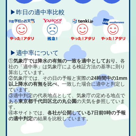
▶昨日の適中率比較
▶適中率について
①
気象庁では降水の有無の一致を適中としており、
各
社の「適中率」は気象庁による検証方法の基準に則り
算出しています。
②気象庁では、その日の予報と実際の
24時間中の1mm
以上降水の有無を比べ、
一致した場合に適中と判定し
ています。
③適中判定の代表地点として、気象庁の定める地点で
ある
東京都千代田区北の丸公園
の天気を参照していま
す。
④本サイトでは、
各社が公開している7日前0時の予報
の適中判定
の結果を比較しています。