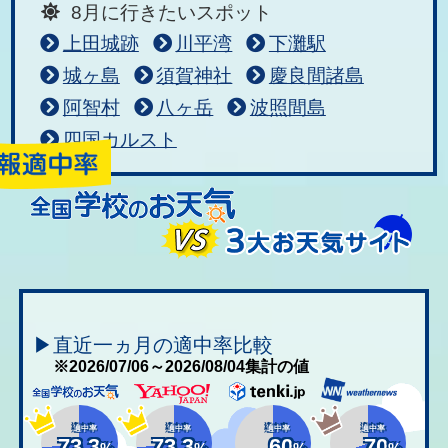
8月に行きたいスポット
上田城跡
川平湾
下灘駅
城ヶ島
須賀神社
慶良間諸島
阿智村
八ヶ岳
波照間島
四国カルスト
▶直近一ヵ月の適中率比較
※2026/07/06～2026/08/04集計の値
適中率
適中率
適中率
適中率
73.3
73.3
60
70