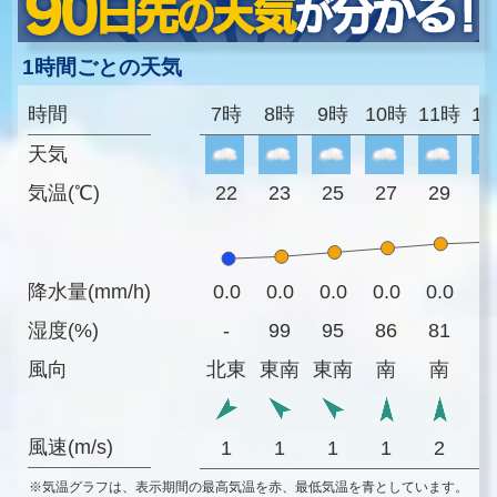
1時間ごとの天気
時間
7時
8時
9時
10時
11時
1
天気
気温(℃)
22
23
25
27
29
3
降水量(mm/h)
0.0
0.0
0.0
0.0
0.0
0
湿度(%)
-
99
95
86
81
7
風向
北東
東南
東南
南
南
風速(m/s)
1
1
1
1
2
※気温グラフは、表示期間の最高気温を赤、最低気温を青としています。