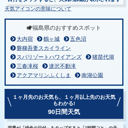
天気アイコンの意味について
福島県のおすすめスポット
大内宿
鶴ヶ城
五色沼
磐梯吾妻スカイライン
スパリゾートハワイアンズ
猪苗代湖
三春滝桜
達沢不動滝
アクアマリンふくしま
南湖公園
１ヶ月先のお天気も、
１ヶ月以上先のお天気
もわかる!
90日間天気