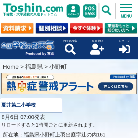
予備校・大学受験の東進ドットコム
MENU
お天気検索
会員登録
ログイン
Produced by 東進
Home
>
福島県
>
小野町
夏井第二小学校
8月6日 07:00発表
リロードすると1時間ごとに更新されます。
所在地：
福島県小野町上羽出庭字辻の内161