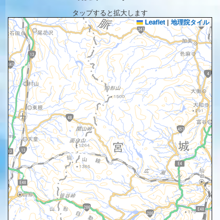
タップすると拡大します
Leaflet
|
地理院タイル