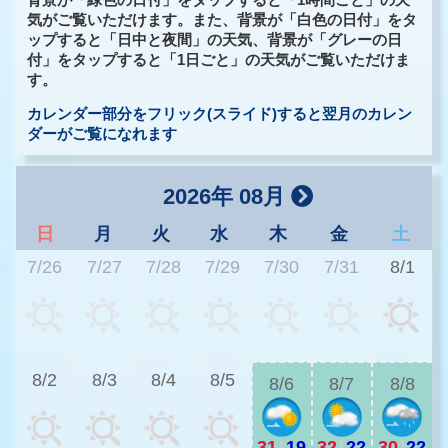
背景が「緑色の日付」をタップすると「1時間ごと」の天
気がご覧いただけます。また、背景が「白色の日付」をタ
ップすると「日中と夜間」の天気、背景が「グレーの日
付」をタップすると「1日ごと」の天気がご覧いただけま
す。
カレンダー部分をフリック(スライド)すると翌月のカレン
ダーがご覧になれます
2026年 08月
日
月
火
水
木
金
土
7/26
7/27
7/28
7/29
7/30
7/31
8/1
2
8/2
8/3
8/4
8/5
8/6
8/7
8/8
31
|
19
32
|
22
30
|
22
2