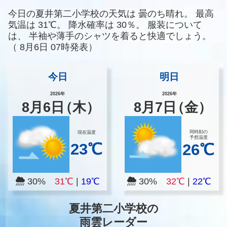
今日の夏井第二小学校の天気は
曇のち晴れ。
最高
気温は
31℃。
降水確率は
30％。
服装について
は、
半袖や薄手のシャツを着ると快適でしょう。
（
8月6日 07時発表）
今日
明日
2026年
2026年
8
月
6
日
（木）
8
月
7
日
（金）
同時刻の
現在温度
予想温度
23℃
26℃
30%
31℃
|
19℃
30%
32℃
|
22℃
夏井第二小学校の
雨雲レーダー