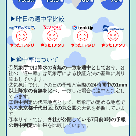
%
%
%
%
▶昨日の適中率比較
▶適中率について
①
気象庁では降水の有無の一致を適中としており、
各
社の「適中率」は気象庁による検証方法の基準に則り
算出しています。
②気象庁では、その日の予報と実際の
24時間中の1mm
以上降水の有無を比べ、
一致した場合に適中と判定し
ています。
③適中判定の代表地点として、気象庁の定める地点で
ある
東京都千代田区北の丸公園
の天気を参照していま
す。
④本サイトでは、
各社が公開している7日前0時の予報
の適中判定
の結果を比較しています。