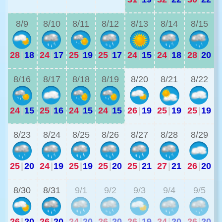
8/9
8/10
8/11
8/12
8/13
8/14
8/15
28
|
18
24
|
17
25
|
19
25
|
17
24
|
15
24
|
18
28
|
20
2
8/16
8/17
8/18
8/19
8/20
8/21
8/22
24
|
15
25
|
16
24
|
15
24
|
15
26
|
19
25
|
19
25
|
19
2
8/23
8/24
8/25
8/26
8/27
8/28
8/29
25
|
20
24
|
19
25
|
19
25
|
20
25
|
21
27
|
21
26
|
20
2
8/30
8/31
9/1
9/2
9/3
9/4
9/5
26
|
20
26
|
20
24
|
20
26
|
20
26
|
19
24
|
20
26
|
20