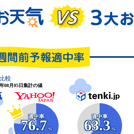
比較
26年08月05日集計の値
適中率
適中率
76.7
63.3
%
%