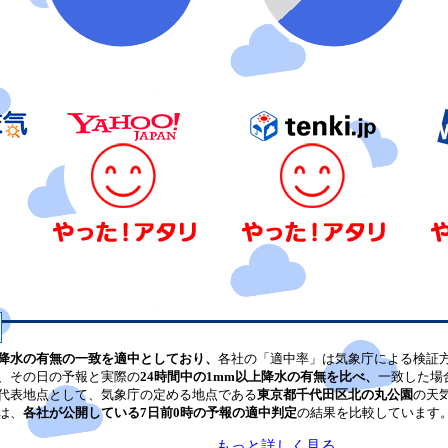
降水の有無の一致を適中としており、
各社の「適中率」は気象庁による検証
、その日の予報と実際の
24時間中の1mm以上降水の有無を比べ、
一致した場
代表地点として、気象庁の定める地点である
東京都千代田区北の丸公園
の天
は、
各社が公開している7日前0時の予報の適中判定
の結果を比較しています
もっと詳しく見る