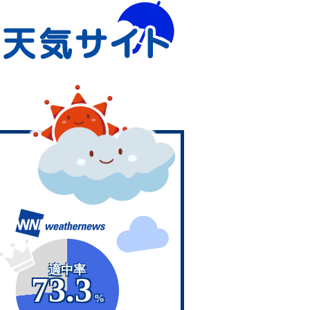
適中率
73.3
%