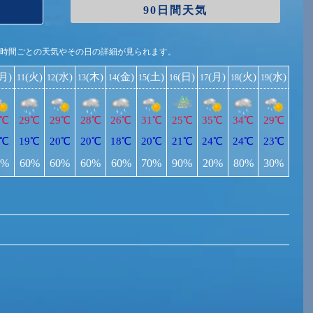
90日間天気
1時間ごとの天気やその日の詳細が見られます。
(月)
(火)
(水)
(木)
(金)
(土)
(日)
(月)
(火)
(水)
11
12
13
14
15
16
17
18
19
0℃
29℃
29℃
28℃
26℃
31℃
25℃
35℃
34℃
29℃
9℃
19℃
20℃
20℃
18℃
20℃
21℃
24℃
24℃
23℃
0%
60%
60%
60%
60%
70%
90%
20%
80%
30%