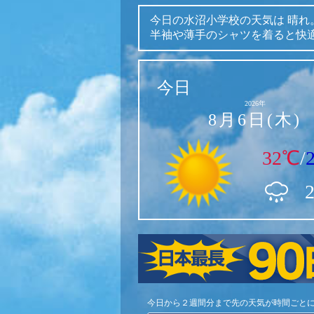
今日の水沼小学校の天気は
晴れ
半袖や薄手のシャツを着ると快
今日
2026年
8月6日(木)
32℃
/
今日から２週間分まで先の天気が時間ごと