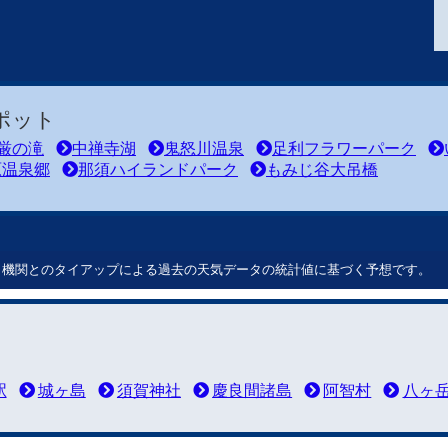
ポット
厳の滝
中禅寺湖
鬼怒川温泉
足利フラワーパーク
原温泉郷
那須ハイランドパーク
もみじ谷大吊橋
ート機関とのタイアップによる過去の天気データの統計値に基づく予想です。
駅
城ヶ島
須賀神社
慶良間諸島
阿智村
八ヶ