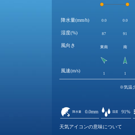
降水量(mm/h)
0.0
0.0
湿度(%)
87
91
風向き
東南
南
風速(m/s)
1
1
※気温
0.0mm
91%
降水量
湿度
天気アイコンの意味について