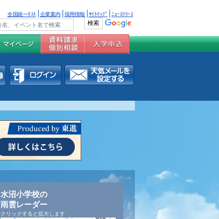
全国統一ﾃｽﾄ
企業案内
採用情報
ｻｲﾄﾏｯﾌﾟ
ﾆｭｰｽﾘﾘｰｽ
水沼小学校の
雨雲レーダー
クリックすると拡大します