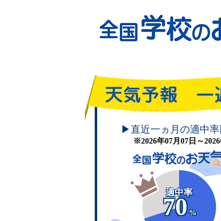
頑張れ！学校のお天気
▶直近一ヵ月の適中率
※2026年07月07日～20
適中率
70
%