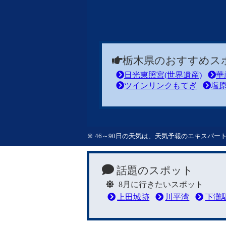
栃木県のおすすめス
日光東照宮(世界遺産)
華
ツインリンクもてぎ
塩
※ 46～90日の天気は、天気予報のエキスパ
話題のスポット
8月に行きたいスポット
上田城跡
川平湾
下灘