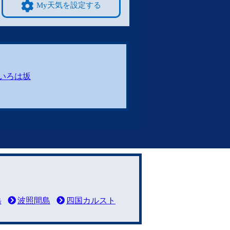
My天気を設定する
いろは坂
岳
波照間島
四国カルスト