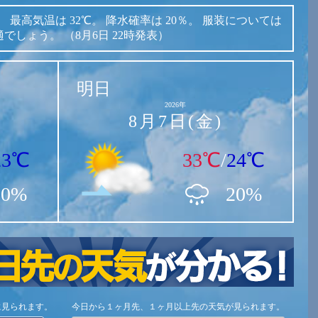
。
最高気温は
32℃。
降水確率は
20％。
服装については
適でしょう。
（8月6日 22時発表）
明日
2026年
8月7日(金)
23℃
33℃
/
24℃
20%
20%
に見られます。
今日から１ヶ月先、１ヶ月以上先の天気が見られます。