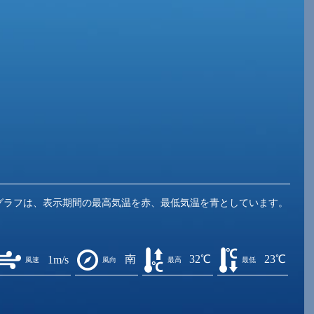
グラフは、表示期間の最高気温を赤、最低気温を青としています。
南
32℃
23℃
1m/s
風速
風向
最高
最低