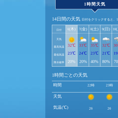
1時間天気
14日間の天気
日付をクリックすると、
(木)
(金)
(土)
(日)
6
7
8
9
10
日付
天気
32℃
33℃
35℃
32℃
3
最高気温
23℃
24℃
23℃
21℃
1
最低気温
20%
20%
40%
80%
7
降水確率
1時間ごとの天気
時間
22時
23時
天気
気温(℃)
26
26