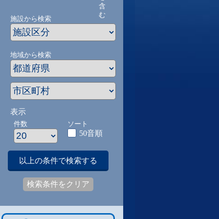
含
む
施設から検索
地域から検索
表示
件数
ソート
50音順
以上の条件で検索する
検索条件をクリア