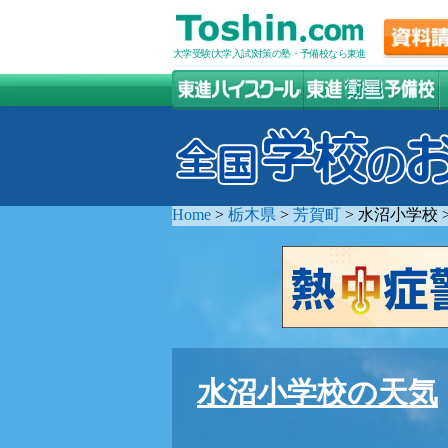
大学受験(大学入試)対策の塾・予備校なら東進
Home
>
栃木県
>
芳賀町
>
水沼小学校
水沼小学校の天気