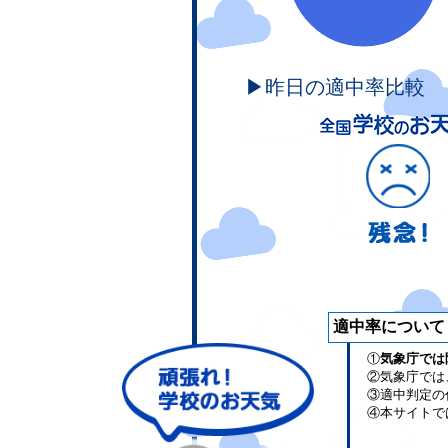
▶昨日の適中率比較
適中率について
①
気象庁では
②気象庁では
③適中判定の
④本サイトで