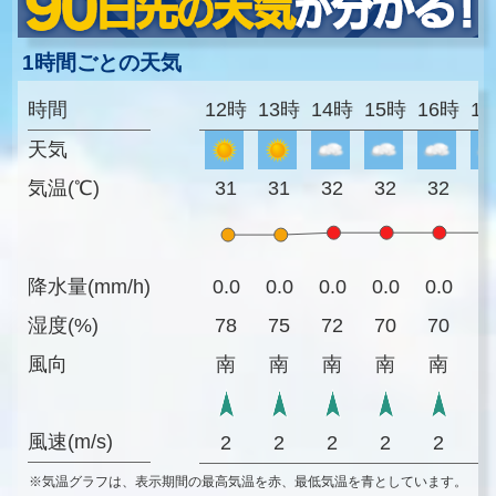
1時間ごとの天気
時間
12時
13時
14時
15時
16時
1
天気
気温(℃)
31
31
32
32
32
3
降水量(mm/h)
0.0
0.0
0.0
0.0
0.0
0
湿度(%)
78
75
72
70
70
7
風向
南
南
南
南
南
風速(m/s)
2
2
2
2
2
※気温グラフは、表示期間の最高気温を赤、最低気温を青としています。