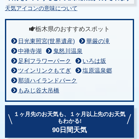
天気アイコンの意味について
栃木県のおすすめスポット
日光東照宮(世界遺産)
華厳の滝
中禅寺湖
鬼怒川温泉
足利フラワーパーク
いろは坂
ツインリンクもてぎ
塩原温泉郷
那須ハイランドパーク
もみじ谷大吊橋
１ヶ月先のお天気も、
１ヶ月以上先のお天気
もわかる!
90日間天気