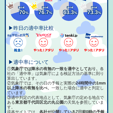
適中率
適中率
適中率
適中率
70
76.7
63.3
73.3
%
%
%
%
▶昨日の適中率比較
▶適中率について
①
気象庁では降水の有無の一致を適中としており、
各
社の「適中率」は気象庁による検証方法の基準に則り
算出しています。
②気象庁では、その日の予報と実際の
24時間中の1mm
以上降水の有無を比べ、
一致した場合に適中と判定し
ています。
③適中判定の代表地点として、気象庁の定める地点で
ある
東京都千代田区北の丸公園
の天気を参照していま
す。
④本サイトでは、
各社が公開している7日前0時の予報