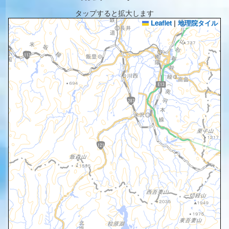
タップすると拡大します
Leaflet
|
地理院タイル