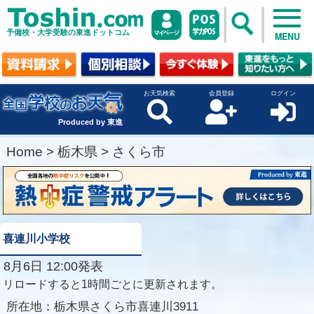
予備校・大学受験の東進ドットコム
MENU
お天気検索
会員登録
ログイン
Produced by 東進
Home
>
栃木県
>
さくら市
喜連川小学校
8月6日 12:00発表
リロードすると1時間ごとに更新されます。
所在地：
栃木県さくら市喜連川3911