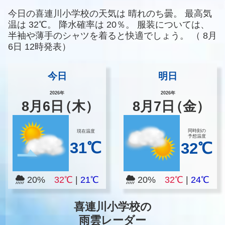
今日の喜連川小学校の天気は
晴れのち曇。
最高気
温は
32℃。
降水確率は
20％。
服装については、
半袖や薄手のシャツを着ると快適でしょう。
（
8月
6日 12時発表）
今日
明日
2026年
2026年
8
月
6
日
（木）
8
月
7
日
（金）
同時刻の
現在温度
予想温度
31℃
32℃
20%
32℃
|
21℃
20%
32℃
|
24℃
喜連川小学校の
雨雲レーダー