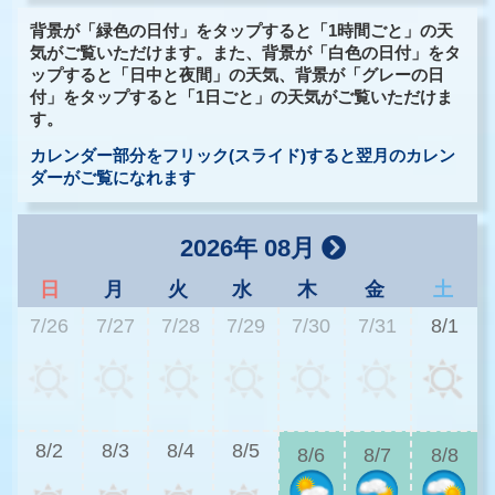
背景が「緑色の日付」をタップすると「1時間ごと」の天
気がご覧いただけます。また、背景が「白色の日付」をタ
ップすると「日中と夜間」の天気、背景が「グレーの日
付」をタップすると「1日ごと」の天気がご覧いただけま
す。
カレンダー部分をフリック(スライド)すると翌月のカレン
ダーがご覧になれます
2026年 08月
日
月
火
水
木
金
土
7/26
7/27
7/28
7/29
7/30
7/31
8/1
2
8/2
8/3
8/4
8/5
8/6
8/7
8/8