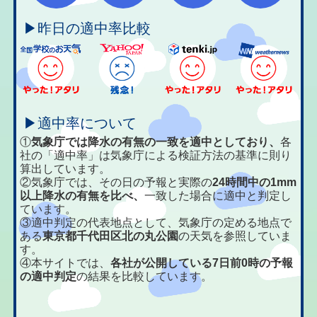
▶昨日の適中率比較
▶適中率について
①
気象庁では降水の有無の一致を適中としており、
各
社の「適中率」は気象庁による検証方法の基準に則り
算出しています。
②気象庁では、その日の予報と実際の
24時間中の1mm
以上降水の有無を比べ、
一致した場合に適中と判定し
ています。
③適中判定の代表地点として、気象庁の定める地点で
ある
東京都千代田区北の丸公園
の天気を参照していま
す。
④本サイトでは、
各社が公開している7日前0時の予報
の適中判定
の結果を比較しています。