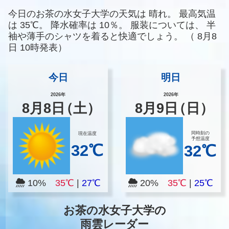
今日のお茶の水女子大学の天気は
晴れ。
最高気温
は
35℃。
降水確率は
10％。
服装については、
半
袖や薄手のシャツを着ると快適でしょう。
（
8月8
日 10時発表）
今日
明日
2026年
2026年
8
月
8
日
（土）
8
月
9
日
（日）
同時刻の
現在温度
予想温度
32℃
32℃
10%
35℃
|
27℃
20%
35℃
|
25℃
お茶の水女子大学の
雨雲レーダー