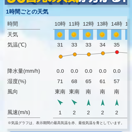
1時間ごとの天気
時間
10時
11時
12時
13時
14時
1
天気
気温(℃)
31
33
33
34
35
3
降水量(mm/h)
0.0
0.0
0.0
0.0
0.0
0
湿度(%)
71
68
65
61
57
5
風向
東南
東南
南
南
南
風速(m/s)
1
2
2
2
2
※気温グラフは、表示期間の最高気温を赤、最低気温を青としています。