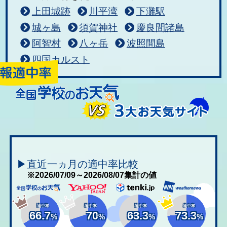
上田城跡
川平湾
下灘駅
城ヶ島
須賀神社
慶良間諸島
阿智村
八ヶ岳
波照間島
四国カルスト
▶直近一ヵ月の適中率比較
※2026/07/09～2026/08/07集計の値
適中率
適中率
適中率
適中率
66.7
70
63.3
73.3
%
%
%
%