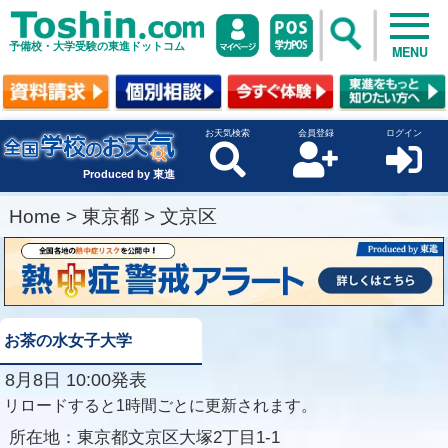
予備校・大学受験の東進ドットコム
MENU
お天気検索
会員登録
ログイン
Produced by 東進
Home
>
東京都
>
文京区
お茶の水女子大学
8月8日 10:00発表
リロードすると1時間ごとに更新されます。
所在地：
東京都文京区大塚2丁目1-1