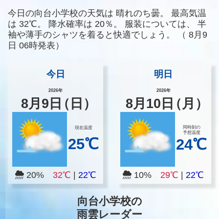
今日の向台小学校の天気は
晴れのち曇。
最高気温
は
32℃。
降水確率は
20％。
服装については、
半
袖や薄手のシャツを着ると快適でしょう。
（
8月9
日 06時発表）
今日
明日
2026年
2026年
8
月
9
日
（日）
8
月
10
日
（月）
同時刻の
現在温度
予想温度
25℃
24℃
20%
32℃
|
22℃
10%
29℃
|
22℃
向台小学校の
雨雲レーダー