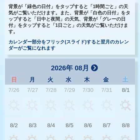
背景が「緑色の日付」をタップすると「1時間ごと」の天
気がご覧いただけます。また、背景が「白色の日付」をタ
ップすると「日中と夜間」の天気、背景が「グレーの日
付」をタップすると「1日ごと」の天気がご覧いただけま
す。
カレンダー部分をフリック(スライド)すると翌月のカレン
ダーがご覧になれます
2026年 08月
日
月
火
水
木
金
土
7/26
7/27
7/28
7/29
7/30
7/31
8/1
3
8/2
8/3
8/4
8/5
8/6
8/7
8/8