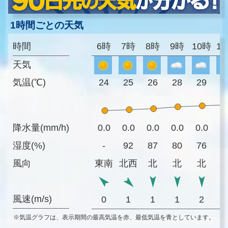
1時間ごとの天気
時間
6時
7時
8時
9時
10時
1
天気
気温(℃)
24
25
26
28
29
3
降水量(mm/h)
0.0
0.0
0.0
0.0
0.0
0
湿度(%)
-
92
87
80
76
6
風向
東南
北西
北
北
北
風速(m/s)
0
1
1
1
2
※気温グラフは、表示期間の最高気温を赤、最低気温を青としています。