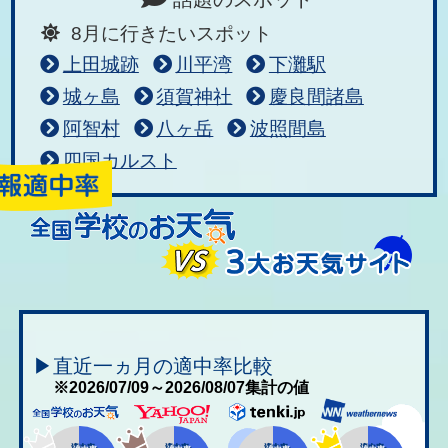
8月に行きたいスポット
上田城跡
川平湾
下灘駅
城ヶ島
須賀神社
慶良間諸島
阿智村
八ヶ岳
波照間島
四国カルスト
▶直近一ヵ月の適中率比較
※2026/07/09～2026/08/07集計の値