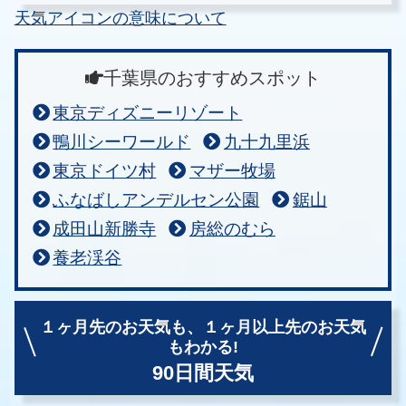
天気アイコンの意味について
千葉県のおすすめスポット
東京ディズニーリゾート
鴨川シーワールド
九十九里浜
東京ドイツ村
マザー牧場
ふなばしアンデルセン公園
鋸山
成田山新勝寺
房総のむら
養老渓谷
１ヶ月先のお天気も、
１ヶ月以上先のお天気
もわかる!
90日間天気