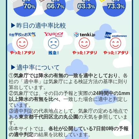
適中率
適中率
適中率
適中率
70
66.7
63.3
73.3
%
%
%
%
▶昨日の適中率比較
▶適中率について
①
気象庁では降水の有無の一致を適中としており、
各
社の「適中率」は気象庁による検証方法の基準に則り
算出しています。
②気象庁では、その日の予報と実際の
24時間中の1mm
以上降水の有無を比べ、
一致した場合に適中と判定し
ています。
③適中判定の代表地点として、気象庁の定める地点で
ある
東京都千代田区北の丸公園
の天気を参照していま
す。
④本サイトでは、
各社が公開している7日前0時の予報
の適中判定
の結果を比較しています。