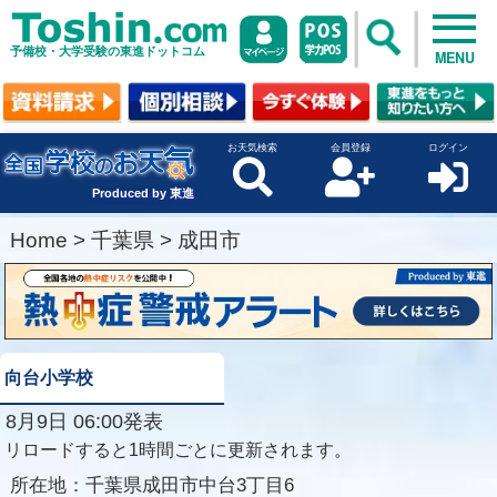
予備校・大学受験の東進ドットコム
MENU
お天気検索
会員登録
ログイン
Produced by 東進
Home
>
千葉県
>
成田市
向台小学校
8月9日 06:00発表
リロードすると1時間ごとに更新されます。
所在地：
千葉県成田市中台3丁目6