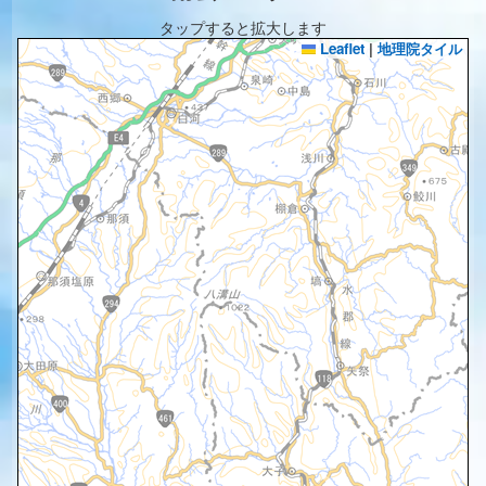
タップすると拡大します
Leaflet
|
地理院タイル