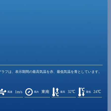
グラフは、表示期間の最高気温を赤、最低気温を青としています。
東南
32℃
24℃
1m/s
風速
風向
最高
最低