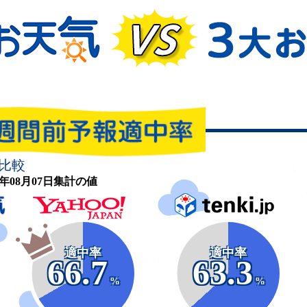
比較
26年08月07日集計の値
適中率
適中率
66.7
63.3
%
%