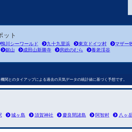
ポット
鴨川シーワールド
九十九里浜
東京ドイツ村
マザー
鋸山
成田山新勝寺
房総のむら
養老渓谷
ート機関とのタイアップによる過去の天気データの統計値に基づく予想です。
駅
城ヶ島
須賀神社
慶良間諸島
阿智村
八ヶ