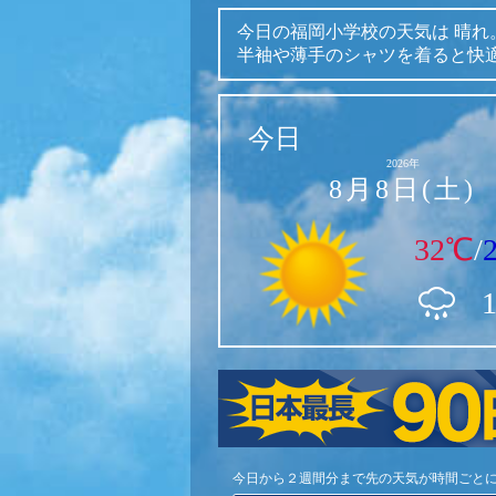
今日の福岡小学校の天気は
晴れ
半袖や薄手のシャツを着ると快
今日
2026年
8月8日(土)
32℃
/
今日から２週間分まで先の天気が時間ごと