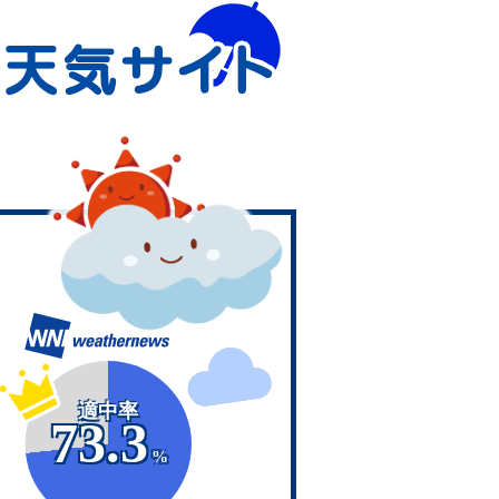
適中率
73.3
%