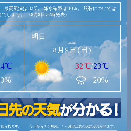
。
最高気温は
32℃。
降水確率は
10％。
服装については
適でしょう。
（8月8日 22時発表）
明日
2026年
8月9日(日)
24℃
32℃
/
23℃
10%
20%
に見られます。
今日から１ヶ月先、１ヶ月以上先の天気が見られます。