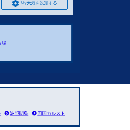
My天気を設定する
牧場
岳
波照間島
四国カルスト