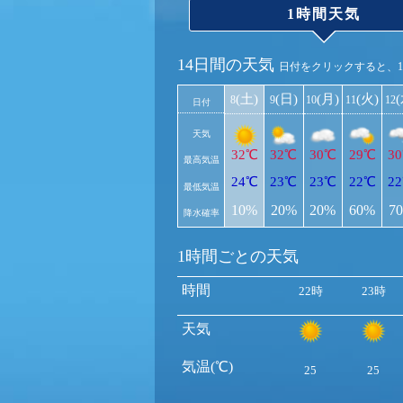
1時間天気
14日間の天気
日付をクリックすると、
(土)
(日)
(月)
(火)
8
9
10
11
12
日付
天気
32℃
32℃
30℃
29℃
3
最高気温
24℃
23℃
23℃
22℃
2
最低気温
10%
20%
20%
60%
7
降水確率
1時間ごとの天気
時間
22時
23時
天気
気温(℃)
25
25