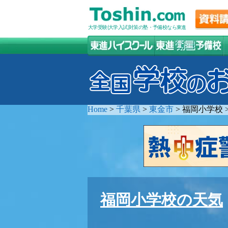
大学受験(大学入試)対策の塾・予備校なら東進
Home
>
千葉県
>
東金市
>
福岡小学校
福岡小学校の天気