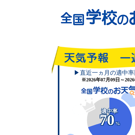
▶直近一ヵ月の適中率
※2026年07月09日～20
適中率
70
%