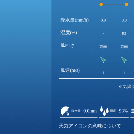
降水量(mm/h)
0.0
0.0
湿度(%)
-
93
風向き
東南
東南
風速(m/s)
1
1
※気温
0.0mm
93%
降水量
湿度
天気アイコンの意味について