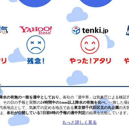
降水の有無の一致を適中としており、
各社の「適中率」は気象庁による検証
、その日の予報と実際の
24時間中の1mm以上降水の有無を比べ、
一致した場
代表地点として、気象庁の定める地点である
東京都千代田区北の丸公園
の天
は、
各社が公開している7日前0時の予報の適中判定
の結果を比較しています
もっと詳しく見る