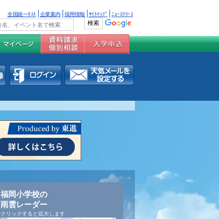
全国統一ﾃｽﾄ
企業案内
採用情報
ｻｲﾄﾏｯﾌﾟ
ﾆｭｰｽﾘﾘｰｽ
福岡小学校の
雨雲レーダー
クリックすると拡大します