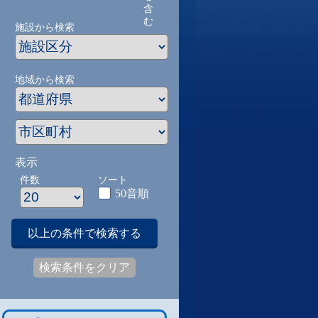
含
む
施設から検索
地域から検索
表示
件数
ソート
50音順
以上の条件で検索する
検索条件をクリア