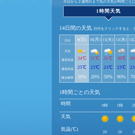
今日から２週間分まで先の天気が時間ごと
1時間天気
14日間の天気
日付をクリックすると、
(日)
(月)
(火)
(水)
9
10
11
12
13
日付
天気
34℃
31℃
31℃
30℃
3
最高気温
25℃
23℃
23℃
23℃
2
最低気温
50%
20%
50%
90%
7
降水確率
1時間ごとの天気
時間
0時
1時
2
天気
気温(℃)
26
26
2