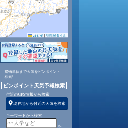
Leaflet
|
地理院タイル
75
73
73
87
84
77
73
75
77
西
西
北西
東南
東
東
東
東
東
建物単位まで天気をピンポイント
検索!
ピンポイント天気予報検索
1
1
1
1
1
2
2
2
1
付近のGPS情報から検索
現在地から付近の天気を検索
キーワードから検索
を