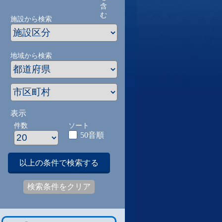
含
む
施設から検索
地域から検索
表示
件数
ソート
50音順
以上の条件で検索する
検索条件をクリア