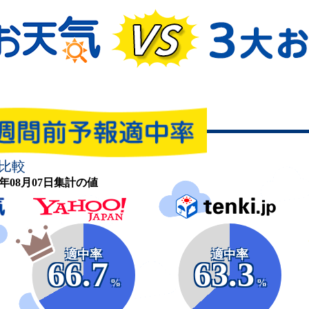
比較
26年08月07日集計の値
適中率
適中率
66.7
63.3
%
%