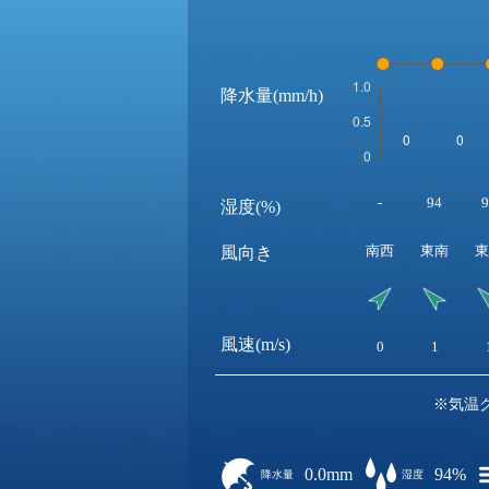
降水量(mm/h)
-
94
9
湿度(%)
南西
東南
東
風向き
風速(m/s)
0
1
※気温
0.0mm
94%
降水量
湿度