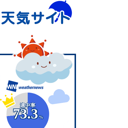
適中率
73.3
%