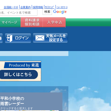
全国統一ﾃｽﾄ
企業案内
採用情報
ｻｲﾄﾏｯﾌﾟ
ﾆｭｰｽﾘﾘｰｽ
平和小学校の
雨雲レーダー
クリックすると拡大します