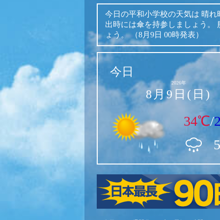
今日の平和小学校の天気は
晴れ
出時には傘を持参しましょう。
ょう。
（8月9日 00時発表）
今日
2026年
8月9日(日)
34℃
/