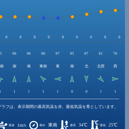
5
96
96
98
97
95
87
81
76
南
南
南
東南
東
南
北
北西
西
1
1
1
1
1
0
0
1
1
グラフは、表示期間の最高気温を赤、最低気温を青としています。
東南
34℃
25℃
1m/s
風速
風向
最高
最低