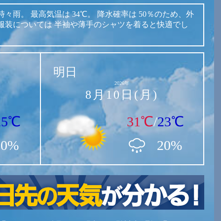
時々雨。
最高気温は
34℃。
降水確率は
50％のため、外
服装については
半袖や薄手のシャツを着ると快適でし
明日
2026年
8月10日(月)
25℃
31℃
/
23℃
50%
20%