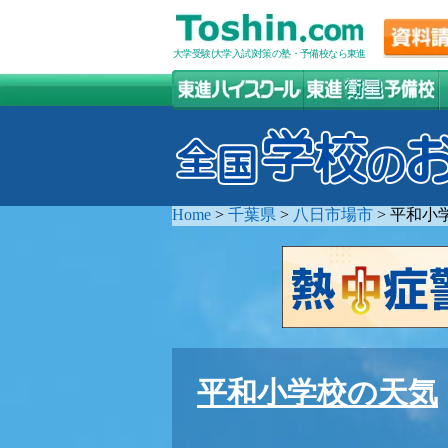
大学受験(大学入試)対策の塾・予備校なら東進
Home
>
千葉県
>
八日市場市
>
平和小
平和小学校の天気