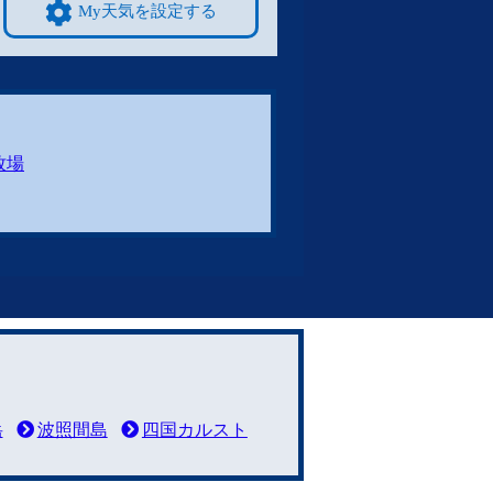
My天気を設定する
牧場
岳
波照間島
四国カルスト