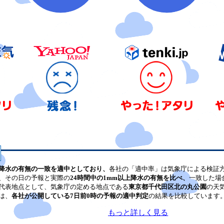
降水の有無の一致を適中としており、
各社の「適中率」は気象庁による検証
、その日の予報と実際の
24時間中の1mm以上降水の有無を比べ、
一致した場
代表地点として、気象庁の定める地点である
東京都千代田区北の丸公園
の天
は、
各社が公開している7日前0時の予報の適中判定
の結果を比較しています
もっと詳しく見る