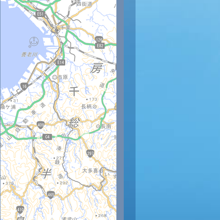
1時
12時
13時
14時
15時
16時
17時
18時
19時
2
32
33
34
33
32
32
31
30
29