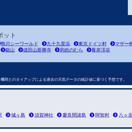
ポット
鴨川シーワールド
九十九里浜
東京ドイツ村
マザー
鋸山
成田山新勝寺
房総のむら
養老渓谷
ート機関とのタイアップによる過去の天気データの統計値に基づく予想です。
駅
城ヶ島
須賀神社
慶良間諸島
阿智村
八ヶ