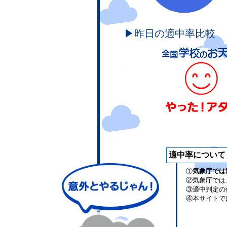
▶昨日の適中率比較
適中率について
①
気象庁では
②気象庁では
③適中判定の
④本サイトで