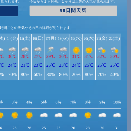
に見られます。
今日から１ヶ月先、１ヶ月以上先の天気が見られます。
90日間天気
1時間ごとの天気やその日の詳細が見られます。
(木)
(金)
(土)
(日)
(月)
(火)
(水)
(木)
(金)
(土)
14
15
16
17
18
19
20
21
22
0℃
30℃
28℃
27℃
29℃
30℃
31℃
31℃
32℃
30℃
3℃
24℃
21℃
23℃
25℃
23℃
24℃
25℃
25℃
25℃
0%
70%
80%
60%
80%
80%
20%
80%
70%
40%
時
3時
4時
5時
6時
7時
8時
9時
10時
1
6
26
26
25
25
26
28
30
31