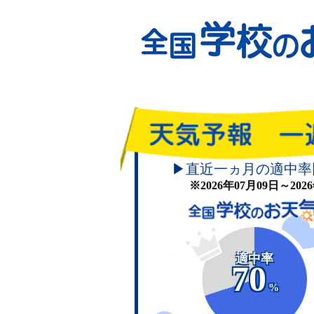
▶直近一ヵ月の適中率
※2026年07月09日～20
適中率
70
%