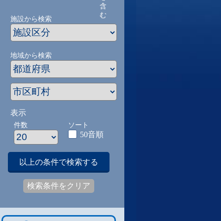
含
む
施設から検索
地域から検索
表示
件数
ソート
50音順
以上の条件で検索する
検索条件をクリア