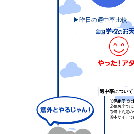
▶昨日の適中率比較
適中率について
①
気象庁では
②気象庁では
③適中判定の
④本サイトで