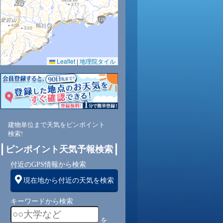
0.0
0.0
0.0
0.0
0.0
0.0
0.0
0.0
0.0
71
70
65
67
70
74
78
84
87
Leaflet
|
地理院タイル
東南
東
東
東
東
東
東
北東
北
1
2
2
2
2
1
2
2
2
建物単位まで天気をピンポイント
検索!
ピンポイント天気予報検索
付近のGPS情報から検索
現在地から付近の天気を検索
キーワードから検索
を