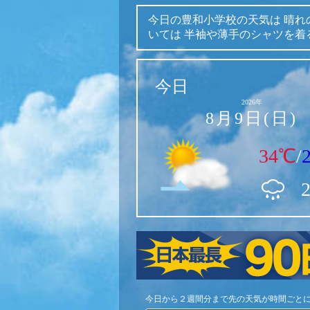
今日の豊和小学校の天気は
晴れ
いては
半袖や薄手のシャツを着
今日
2026年
8月9日(日)
34℃
/
今日から２週間分まで先の天気が時間ごと