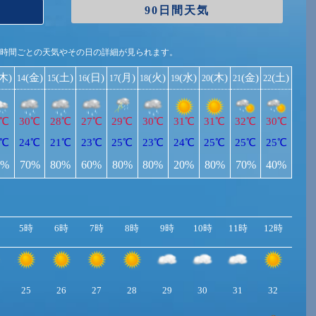
90日間天気
1時間ごとの天気やその日の詳細が見られます。
(木)
(金)
(土)
(日)
(月)
(火)
(水)
(木)
(金)
(土)
14
15
16
17
18
19
20
21
22
0℃
30℃
28℃
27℃
29℃
30℃
31℃
31℃
32℃
30℃
3℃
24℃
21℃
23℃
25℃
23℃
24℃
25℃
25℃
25℃
0%
70%
80%
60%
80%
80%
20%
80%
70%
40%
5時
6時
7時
8時
9時
10時
11時
12時
13
25
26
27
28
29
30
31
32
34