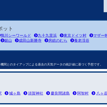
ポット
鴨川シーワールド
九十九里浜
東京ドイツ村
マザー
鋸山
成田山新勝寺
房総のむら
養老渓谷
ート機関とのタイアップによる過去の天気データの統計値に基づく予想です。
駅
城ヶ島
須賀神社
慶良間諸島
阿智村
八ヶ