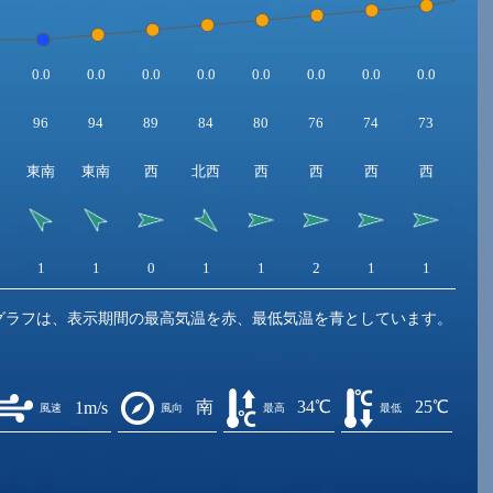
0.0
0.0
0.0
0.0
0.0
0.0
0.0
0.0
0.0
96
94
89
84
80
76
74
73
69
東南
東南
西
北西
西
西
西
西
西
1
1
0
1
1
2
1
1
1
グラフは、表示期間の最高気温を赤、最低気温を青としています。
南
34℃
25℃
1m/s
風速
風向
最高
最低