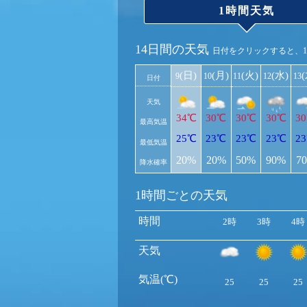
1時間天気
14日間の天気
日付をクリックすると、
(日)
(月)
(火)
(水)
9
10
11
12
13
日付
天気
34℃
30℃
30℃
30℃
3
最高気温
25℃
23℃
23℃
23℃
2
最低気温
20%
20%
50%
90%
7
降水確率
1時間ごとの天気
時間
2時
3時
4時
天気
気温(℃)
25
25
25