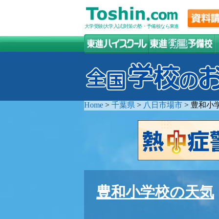
大学受験(大学入試)対策の塾・予備校なら東進
Home
>
千葉県
>
八日市場市
>
豊和小
豊和小学校の天気