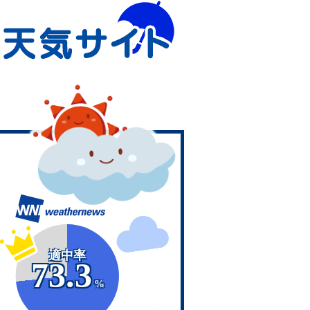
適中率
73.3
%