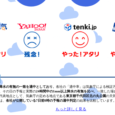
降水の有無の一致を適中としており、
各社の「適中率」は気象庁による検証
、その日の予報と実際の
24時間中の1mm以上降水の有無を比べ、
一致した場
代表地点として、気象庁の定める地点である
東京都千代田区北の丸公園
の天
は、
各社が公開している7日前0時の予報の適中判定
の結果を比較しています
もっと詳しく見る