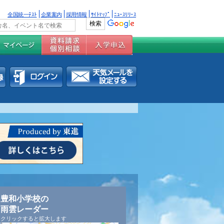
全国統一ﾃｽﾄ
企業案内
採用情報
ｻｲﾄﾏｯﾌﾟ
ﾆｭｰｽﾘﾘｰｽ
豊和小学校の
雨雲レーダー
クリックすると拡大します