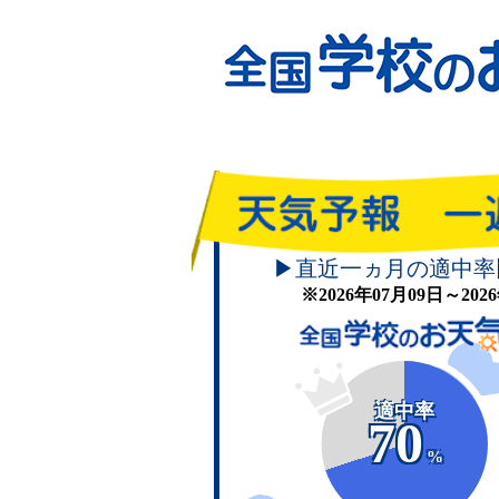
▶直近一ヵ月の適中率
※2026年07月09日～20
適中率
70
%