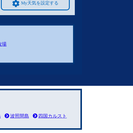
My天気を設定する
牧場
岳
波照間島
四国カルスト