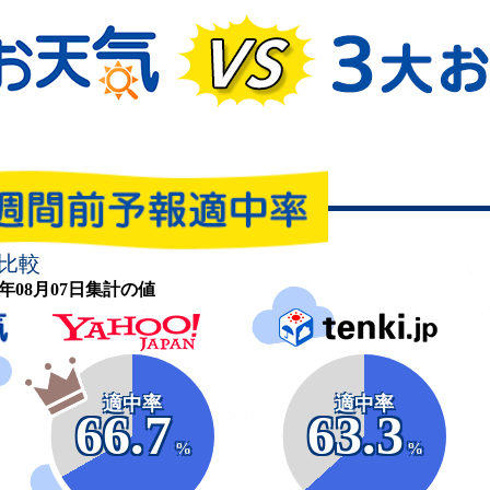
比較
26年08月07日集計の値
適中率
適中率
66.7
63.3
%
%