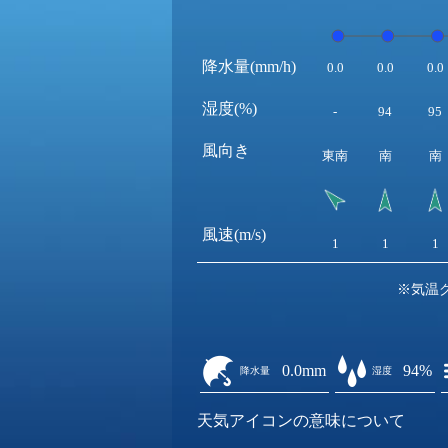
降水量(mm/h)
0.0
0.0
0.0
湿度(%)
-
94
95
風向き
東南
南
南
風速(m/s)
1
1
1
※気温
0.0mm
94%
降水量
湿度
天気アイコンの意味について