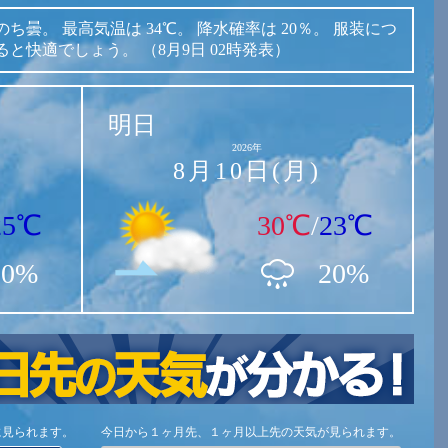
のち曇。
最高気温は
34℃。
降水確率は
20％。
服装につ
ると快適でしょう。
（8月9日 02時発表）
明日
2026年
8月10日(月)
25℃
30℃
/
23℃
20%
20%
に見られます。
今日から１ヶ月先、１ヶ月以上先の天気が見られます。