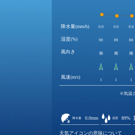
降水量(mm/h)
0.0
0.0
0.0
湿度(%)
90
89
88
風向き
南
南
南
風速(m/s)
1
1
1
※気温
0.0mm
89%
降水量
湿度
天気アイコンの意味について