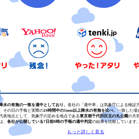
降水の有無の一致を適中としており、
各社の「適中率」は気象庁による検証
、その日の予報と実際の
24時間中の1mm以上降水の有無を比べ、
一致した場
代表地点として、気象庁の定める地点である
東京都千代田区北の丸公園
の天
は、
各社が公開している7日前0時の予報の適中判定
の結果を比較しています
もっと詳しく見る