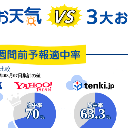
比較
26年08月07日集計の値
適中率
適中率
70
63.3
%
%