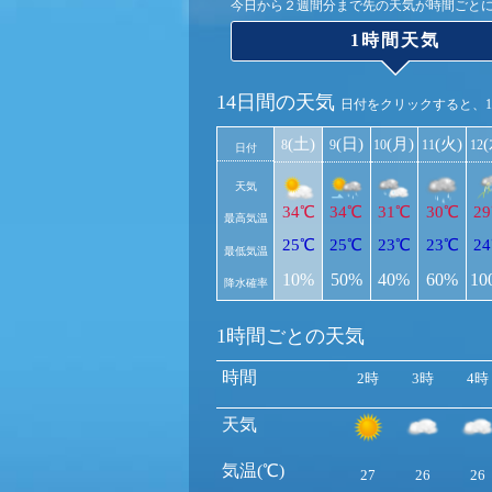
今日から２週間分まで先の天気が時間ごと
1時間天気
14日間の天気
日付をクリックすると、
(土)
(日)
(月)
(火)
8
9
10
11
12
日付
天気
34℃
34℃
31℃
30℃
2
最高気温
25℃
25℃
23℃
23℃
2
最低気温
10%
50%
40%
60%
10
降水確率
1時間ごとの天気
時間
2時
3時
4時
天気
気温(℃)
27
26
26