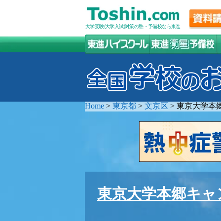
大学受験(大学入試)対策の塾・予備校なら東進
Home
>
東京都
>
文京区
>
東京大学本
東京大学本郷キャ