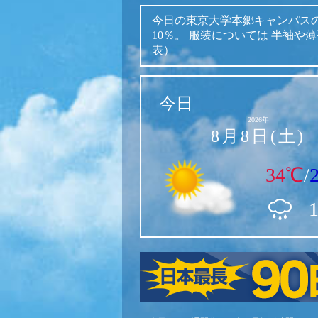
今日の東京大学本郷キャンパス
10％。
服装については
半袖や薄
表）
今日
2026年
8月8日(土)
34℃
/