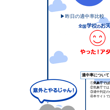
▶昨日の適中率比較
適中率について
①
気象庁では
②気象庁では
③適中判定の
④本サイトで