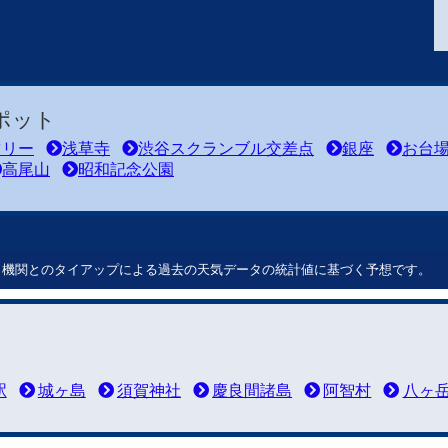
ポット
ツリー
浅草寺
渋谷スクランブル交差点
銀座
お台
高尾山
昭和記念公園
ート機関とのタイアップによる過去の天気データの統計値に基づく予想です。
駅
城ヶ島
須賀神社
慶良間諸島
阿智村
八ヶ