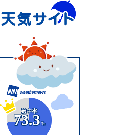
適中率
73.3
%