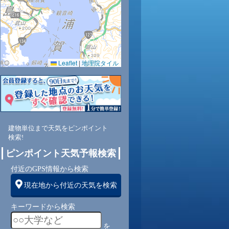
0.0
0.0
0.0
0.0
0.0
0.0
0.0
0.0
0.0
Leaflet
|
地理院タイル
53
56
61
65
70
73
74
76
78
南
東南
東南
東南
南
南
南
南
南
南
建物単位まで天気をピンポイント
1
1
1
1
1
1
1
1
1
検索!
ピンポイント天気予報検索
付近のGPS情報から検索
現在地から付近の天気を検索
キーワードから検索
を