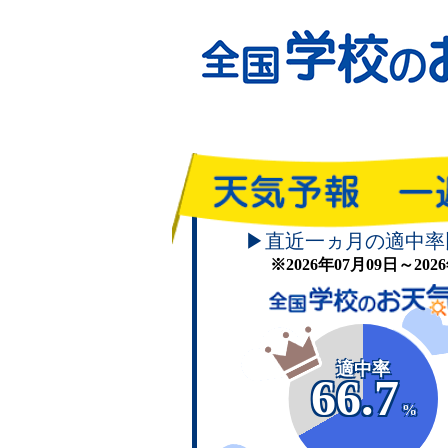
▶直近一ヵ月の適中率
※2026年07月09日～20
適中率
66.7
%