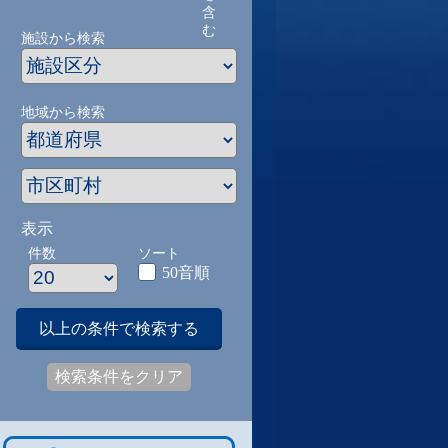
含
む
施設から検索
地域から検索
表示
件数
ソート
50音順
以上の条件で検索する
検索条件をクリア