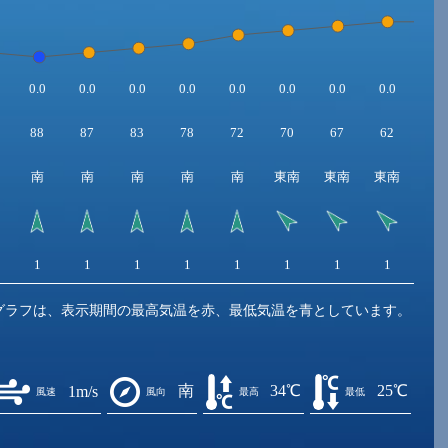
0.0
0.0
0.0
0.0
0.0
0.0
0.0
0.0
0.0
88
87
83
78
72
70
67
62
56
南
南
南
南
南
東南
東南
東南
東
1
1
1
1
1
1
1
1
1
グラフは、表示期間の最高気温を赤、最低気温を青としています。
南
34℃
25℃
1m/s
風速
風向
最高
最低