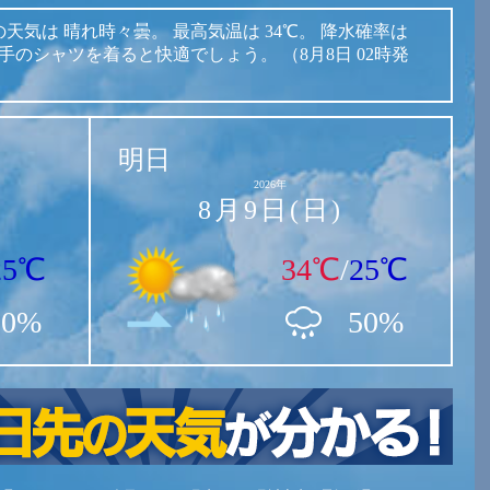
の天気は
晴れ時々曇。
最高気温は
34℃。
降水確率は
手のシャツを着ると快適でしょう。
（8月8日 02時発
明日
2026年
8月9日(日)
25℃
34℃
/
25℃
10%
50%