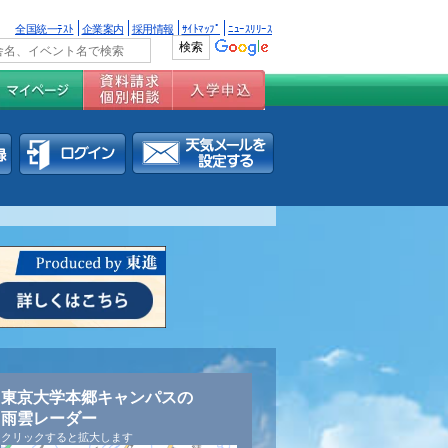
全国統一ﾃｽﾄ
企業案内
採用情報
ｻｲﾄﾏｯﾌﾟ
ﾆｭｰｽﾘﾘｰｽ
東京大学本郷キャンパスの
雨雲レーダー
クリックすると拡大します