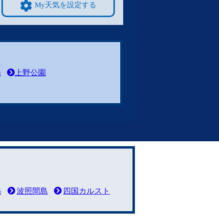
My天気を設定する
場
上野公園
岳
波照間島
四国カルスト