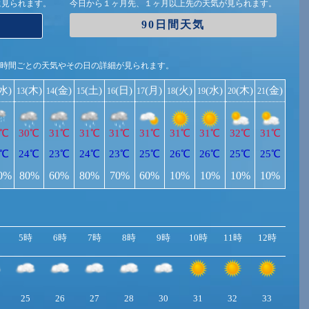
に見られます。
今日から１ヶ月先、１ヶ月以上先の天気が見られます。
90日間天気
1時間ごとの天気やその日の詳細が見られます。
(水)
(木)
(金)
(土)
(日)
(月)
(火)
(水)
(木)
(金)
13
14
15
16
17
18
19
20
21
9℃
30℃
31℃
31℃
31℃
31℃
31℃
31℃
32℃
31℃
4℃
24℃
23℃
24℃
23℃
25℃
26℃
26℃
25℃
25℃
0%
80%
60%
80%
70%
60%
10%
10%
10%
10%
5時
6時
7時
8時
9時
10時
11時
12時
13
25
26
27
28
30
31
32
33
33