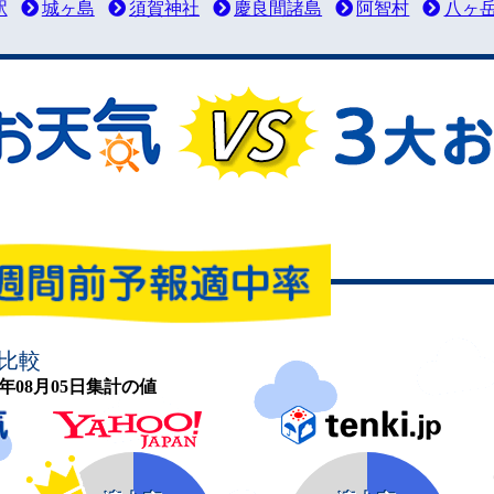
駅
城ヶ島
須賀神社
慶良間諸島
阿智村
八ヶ
比較
26年08月05日集計の値