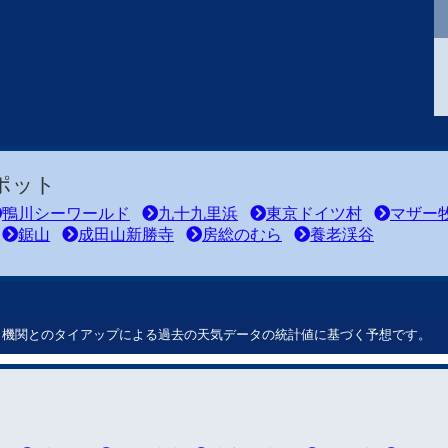
ポット
鴨川シーワールド
九十九里浜
東京ドイツ村
マザー
鋸山
成田山新勝寺
房総のむら
養老渓谷
ート機関とのタイアップによる過去の天気データの統計値に基づく予想です。