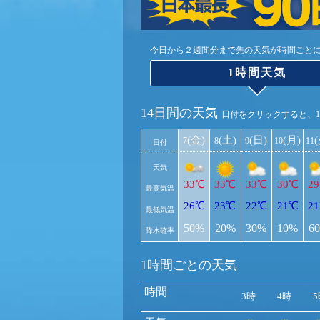
今日から２週間分まで先の天気が時間ごと
1時間天気
14日間の天気
日付をクリックすると、
(金)
(土)
(日)
(月)
7
8
9
10
11
日付
天気
33℃
33℃
33℃
30℃
2
最高気温
26℃
23℃
22℃
21℃
2
最低気温
50%
20%
30%
10%
6
降水確率
1時間ごとの天気
時間
3時
4時
5