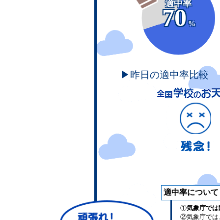
適中率
70
%
▶昨日の適中率比較
適中率について
①
気象庁では
②気象庁では