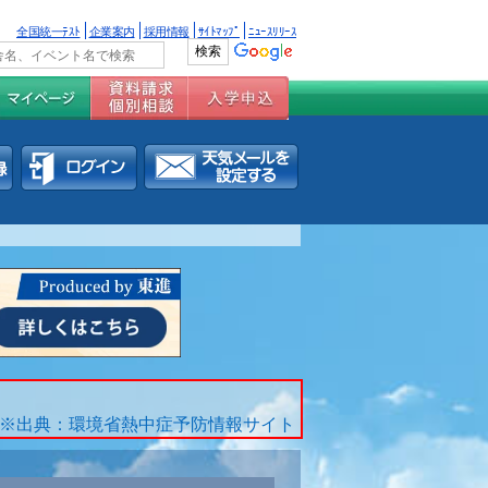
全国統一ﾃｽﾄ
企業案内
採用情報
ｻｲﾄﾏｯﾌﾟ
ﾆｭｰｽﾘﾘｰｽ
※出典：環境省熱中症予防情報サイト