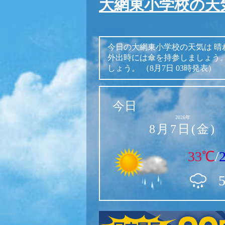
大網東小学校の天
今日の大網東小学校の天気は
晴
外出時には傘を持参しましょう
しょう。
（8月7日 03時発表）
今日
2026年
8月7日(金)
33℃
/