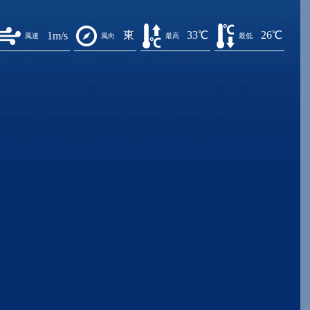
東
33℃
26℃
1m/s
風速
風向
最高
最低