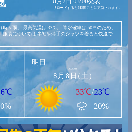
8月7日 03:00発表
気
リロードすると1時間ごとに更新されます。
れ時々雨。
最高気温は
33℃。
降水確率は
50％のため、
。
服装については
半袖や薄手のシャツを着ると快適で
明日
2026年
8月8日(土)
26℃
33℃
/
23℃
50%
20%