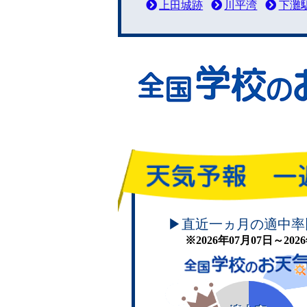
上田城跡
川平湾
下灘
頑張れ！学校のお天気
▶直近一ヵ月の適中率
※2026年07月07日～20