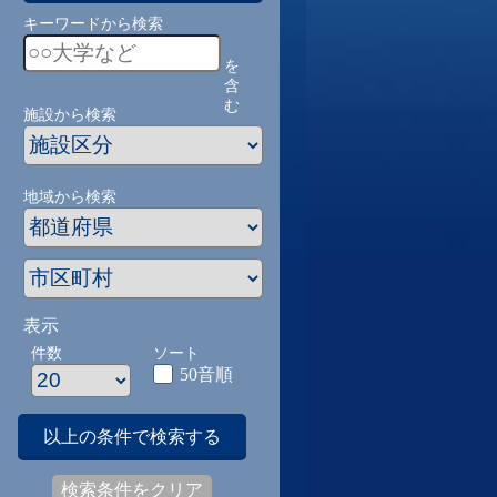
キーワードから検索
を
含
む
施設から検索
地域から検索
表示
件数
ソート
50音順
以上の条件で検索する
検索条件をクリア