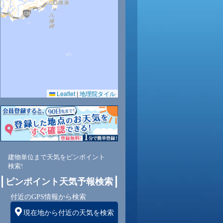
32
33
32
32
31
29
28
27
26
Leaflet
|
地理院タイル
73
73
74
75
78
81
84
89
92
東南
東南
東南
南
南
南
南
南
南
建物単位まで天気をピンポイント
検索!
ピンポイント天気予報検索
3
3
3
3
2
2
1
1
1
付近のGPS情報から検索
現在地から付近の天気を検索