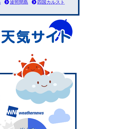
岳
波照間島
四国カルスト