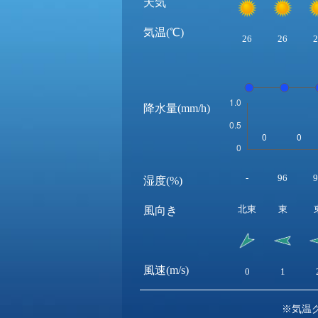
天気
気温(℃)
26
26
2
降水量(mm/h)
-
96
9
湿度(%)
北東
東
風向き
風速(m/s)
0
1
※気温