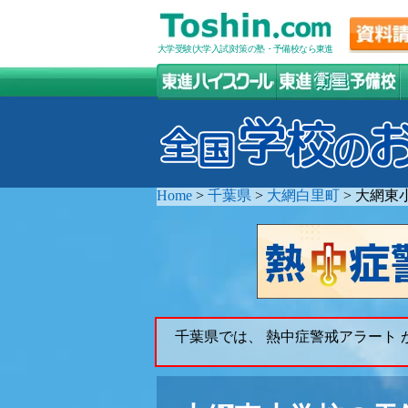
大学受験(大学入試)対策の塾・予備校なら東進
Home
>
千葉県
>
大網白里町
>
大網東
千葉県では、 熱中症警戒アラート