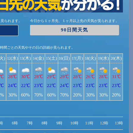
に見られます。
今日から１ヶ月先、１ヶ月以上先の天気が見られます。
90日間天気
1時間ごとの天気やその日の詳細が見られます。
(火)
(水)
(木)
(金)
(土)
(日)
(月)
(火)
(水)
(木)
12
13
14
15
16
17
18
19
20
9℃
28℃
30℃
28℃
29℃
29℃
28℃
26℃
28℃
31℃
1℃
24℃
22℃
23℃
22℃
24℃
23℃
23℃
23℃
23℃
0%
30%
60%
70%
60%
70%
20%
30%
30%
20%
時
6時
7時
8時
9時
10時
11時
12時
13時
1