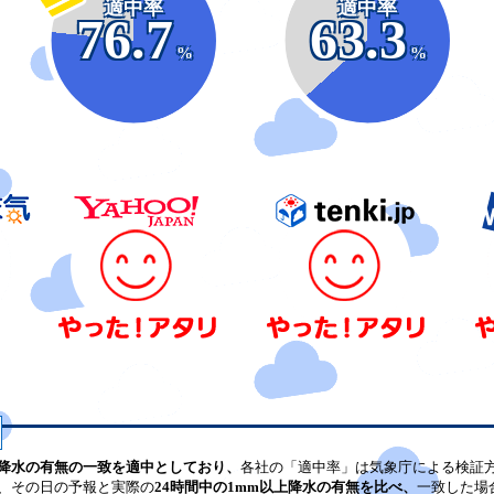
適中率
適中率
76.7
63.3
%
%
降水の有無の一致を適中としており、
各社の「適中率」は気象庁による検証
、その日の予報と実際の
24時間中の1mm以上降水の有無を比べ、
一致した場