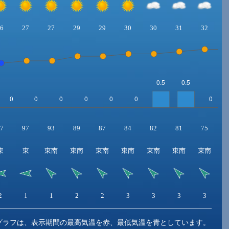
6
27
27
29
29
30
30
31
32
7
97
93
89
87
84
82
81
75
東
東
東南
東南
東南
東南
東南
東南
東南
2
1
1
2
2
3
3
3
3
グラフは、表示期間の最高気温を赤、最低気温を青としています。