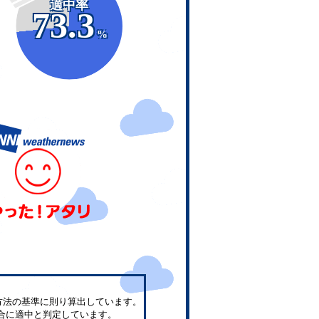
適中率
73.3
%
方法の基準に則り算出しています。
合に適中と判定しています。