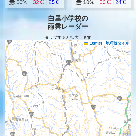
30%
32℃
|
25℃
10%
33℃
|
24℃
白里小学校の
雨雲レーダー
タップすると拡大します
Leaflet
|
地理院タイル