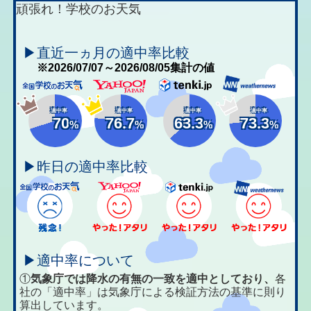
頑張れ！学校のお天気
▶直近一ヵ月の適中率比較
※2026/07/07～2026/08/05集計の値
適中率
適中率
適中率
適中率
70
76.7
63.3
73.3
%
%
%
%
▶昨日の適中率比較
▶適中率について
①
気象庁では降水の有無の一致を適中としており、
各
社の「適中率」は気象庁による検証方法の基準に則り
算出しています。