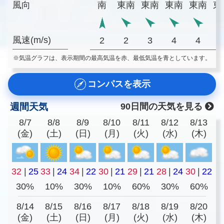
風向
南
東南
東南
東南
東南
東
風速(m/s)
2
2
3
4
4
※気温グラフは、表示期間の最高気温を赤、最低気温を青としています。
コンパスを表示
週間天気
90日間の天気を見る
8/7
8/8
8/9
8/10
8/11
8/12
8/13
(金)
(土)
(日)
(月)
(火)
(水)
(木)
32
|
25
33
|
24
34
|
22
30
|
21
29
|
21
28
|
24
30
|
22
30%
10%
30%
10%
60%
30%
60%
8/14
8/15
8/16
8/17
8/18
8/19
8/20
(金)
(土)
(日)
(月)
(火)
(水)
(木)