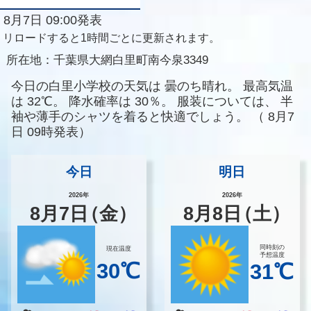
8月7日 09:00発表
リロードすると1時間ごとに更新されます。
所在地：
千葉県大網白里町南今泉3349
今日の白里小学校の天気は
曇のち晴れ。
最高気温
は
32℃。
降水確率は
30％。
服装については、
半
袖や薄手のシャツを着ると快適でしょう。
（
8月7
日 09時発表）
今日
明日
2026年
2026年
8
月
7
日
（金）
8
月
8
日
（土）
同時刻の
現在温度
予想温度
30℃
31℃