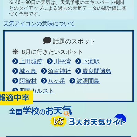
※ 46～90日の天気は、天気予報のエキスパート機関
とのタイアップによる過去の天気データの統計値に基
づく予想です。
天気アイコンの意味について
話題のスポット
8月に行きたいスポット
上田城跡
川平湾
下灘駅
城ヶ島
須賀神社
慶良間諸島
阿智村
八ヶ岳
波照間島
四国カルスト