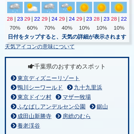
28
|
23
29
|
22
29
|
24
29
|
24
29
|
23
28
|
23
28
|
22
70%
60%
70%
40%
10%
10%
10%
日付をタップすると、天気の詳細が表示されます
天気アイコンの意味について
千葉県のおすすめスポット
東京ディズニーリゾート
鴨川シーワールド
九十九里浜
東京ドイツ村
マザー牧場
ふなばしアンデルセン公園
鋸山
成田山新勝寺
房総のむら
養老渓谷