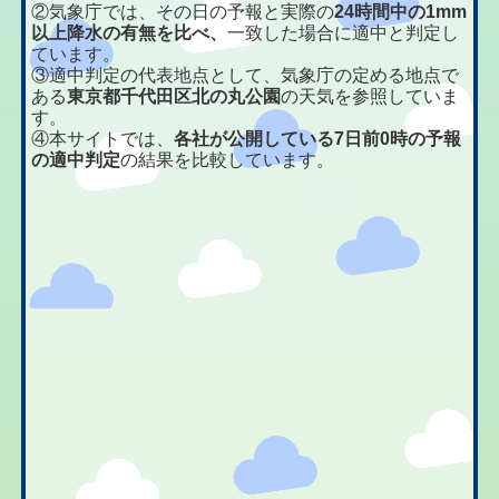
②気象庁では、その日の予報と実際の
24時間中の1mm
以上降水の有無を比べ、
一致した場合に適中と判定し
ています。
③適中判定の代表地点として、気象庁の定める地点で
ある
東京都千代田区北の丸公園
の天気を参照していま
す。
④本サイトでは、
各社が公開している7日前0時の予報
の適中判定
の結果を比較しています。