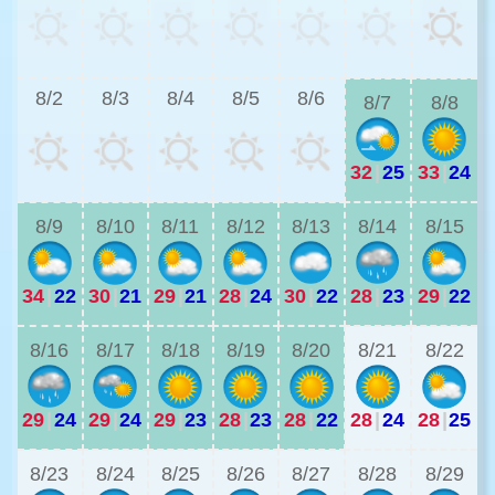
2
8/2
8/3
8/4
8/5
8/6
8/7
8/8
32
|
25
33
|
24
2
8/9
8/10
8/11
8/12
8/13
8/14
8/15
34
|
22
30
|
21
29
|
21
28
|
24
30
|
22
28
|
23
29
|
22
2
8/16
8/17
8/18
8/19
8/20
8/21
8/22
29
|
24
29
|
24
29
|
23
28
|
23
28
|
22
28
|
24
28
|
25
2
8/23
8/24
8/25
8/26
8/27
8/28
8/29