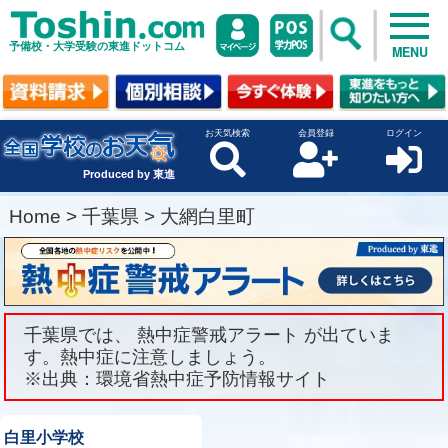
予備校・大学受験の東進ドットコム
MENU
お天気検索
会員登録
ログイン
Produced by 東進
Home
>
千葉県
>
大網白里町
千葉県では、 熱中症警戒アラート が出ていま
す。熱中症に注意しましょう。
※出典：環境省熱中症予防情報サイト
白里小学校