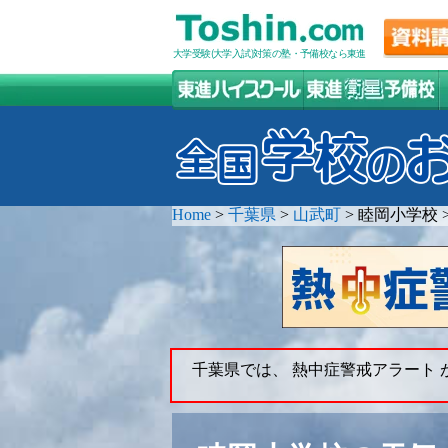
大学受験(大学入試)対策の塾・予備校なら東進
Home
>
千葉県
>
山武町
>
睦岡小学校
千葉県では、 熱中症警戒アラート