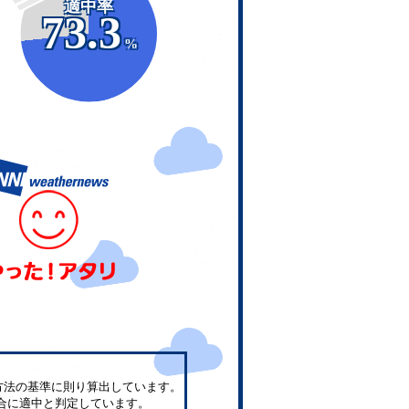
適中率
73.3
%
方法の基準に則り算出しています。
合に適中と判定しています。