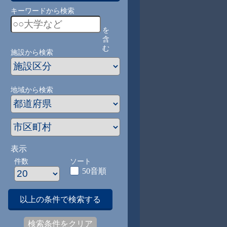
キーワードから検索
を
含
む
施設から検索
地域から検索
表示
件数
ソート
50音順
以上の条件で検索する
検索条件をクリア