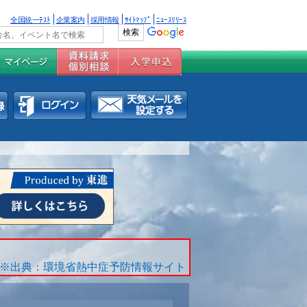
全国統一ﾃｽﾄ
企業案内
採用情報
ｻｲﾄﾏｯﾌﾟ
ﾆｭｰｽﾘﾘｰｽ
※出典：環境省熱中症予防情報サイト