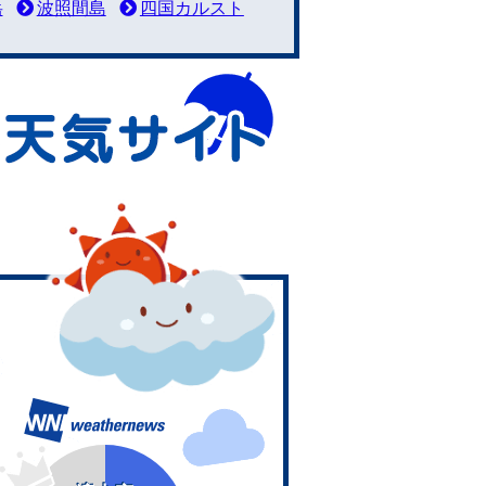
岳
波照間島
四国カルスト