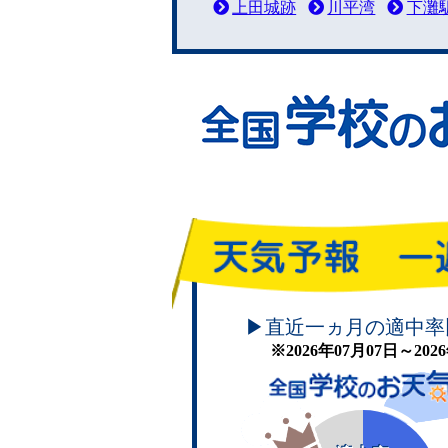
上田城跡
川平湾
下灘
頑張れ！学校のお天気
▶直近一ヵ月の適中率
※2026年07月07日～20