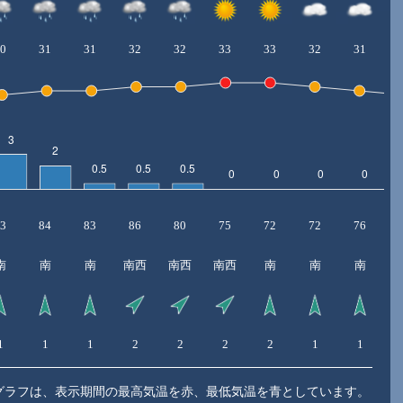
0
31
31
32
32
33
33
32
31
3
84
83
86
80
75
72
72
76
南
南
南
南西
南西
南西
南
南
南
1
1
1
2
2
2
2
1
1
グラフは、表示期間の最高気温を赤、最低気温を青としています。