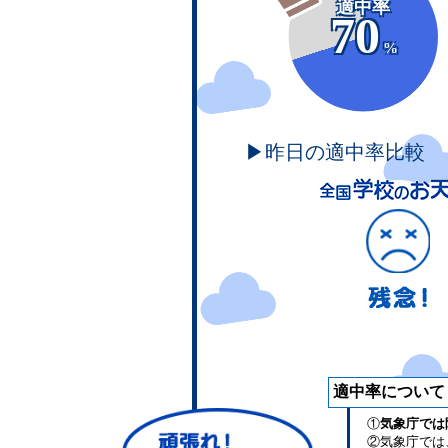
適中率
70
%
▶昨日の適中率比較
適中率について
①
気象庁では
②気象庁では