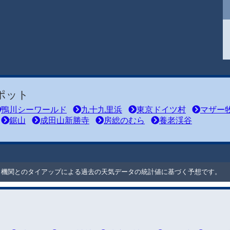
ポット
鴨川シーワールド
九十九里浜
東京ドイツ村
マザー
鋸山
成田山新勝寺
房総のむら
養老渓谷
ート機関とのタイアップによる過去の天気データの統計値に基づく予想です。