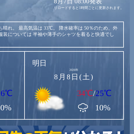
8月7日 08:00発表
リロードすると1時間ごとに更新されます。
ち晴れ。
最高気温は
33℃。
降水確率は
50％のため、外
服装については
半袖や薄手のシャツを着ると快適でし
明日
2026年
8月8日(土)
26℃
34℃
/
25℃
50%
10%