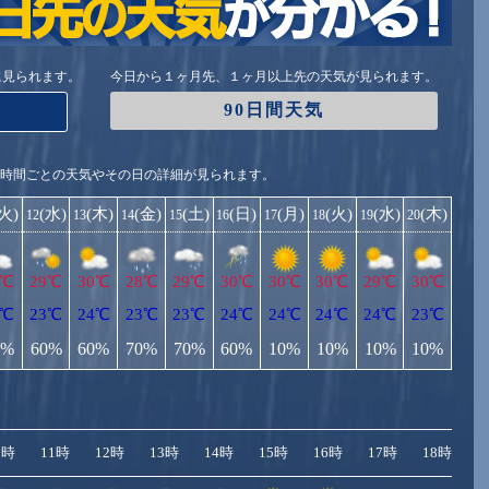
に見られます。
今日から１ヶ月先、１ヶ月以上先の天気が見られます。
90日間天気
1時間ごとの天気やその日の詳細が見られます。
(火)
(水)
(木)
(金)
(土)
(日)
(月)
(火)
(水)
(木)
12
13
14
15
16
17
18
19
20
9℃
29℃
30℃
28℃
29℃
30℃
30℃
30℃
29℃
30℃
2℃
23℃
24℃
23℃
23℃
24℃
24℃
24℃
24℃
23℃
0%
60%
60%
70%
70%
60%
10%
10%
10%
10%
0時
11時
12時
13時
14時
15時
16時
17時
18時
1