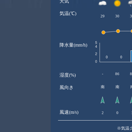
天気
気温(℃)
29
30
3
降水量(mm/h)
-
86
8
湿度(%)
南
南
風向き
風速(m/s)
2
0
※気温