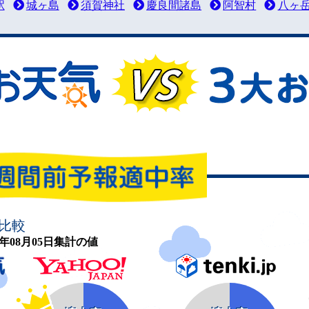
駅
城ヶ島
須賀神社
慶良間諸島
阿智村
八ヶ
比較
26年08月05日集計の値