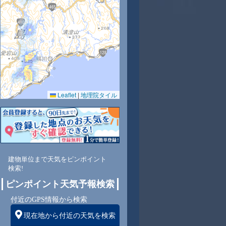
30
29
28
27
27
Leaflet
|
地理院タイル
79
81
84
87
88
南
南
南
南
南
建物単位まで天気をピンポイント
検索!
ピンポイント天気予報検索
2
2
2
1
1
付近のGPS情報から検索
現在地から付近の天気を検索