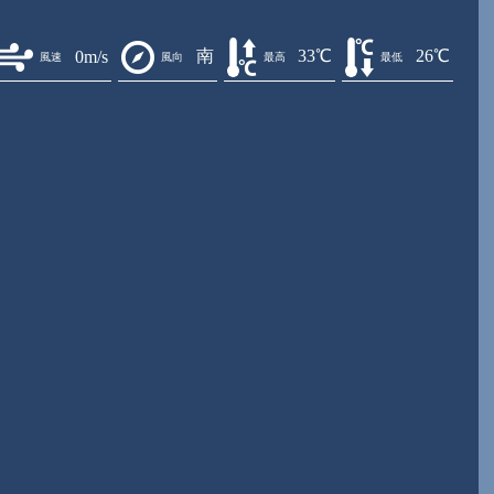
南
33℃
26℃
0m/s
風速
風向
最高
最低