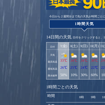
今日から２週間分まで先の天気が時間ごと
1時間天気
14日間の天気
日付をクリックすると、
(金)
(土)
(日)
(月)
7
8
9
10
11
日付
天気
33℃
34℃
34℃
30℃
2
最高気温
26℃
25℃
24℃
22℃
2
最低気温
50%
10%
30%
60%
1
降水確率
1時間ごとの天気
時間
8時
9時
1