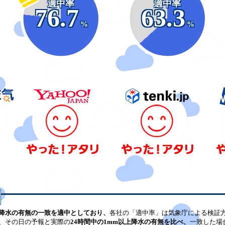
適中率
適中率
76.7
63.3
%
%
降水の有無の一致を適中としており、
各社の「適中率」は気象庁による検証
、その日の予報と実際の
24時間中の1mm以上降水の有無を比べ、
一致した場