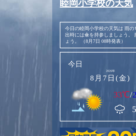
睦岡小学校の天気
今日の睦岡小学校の天気は
雨の
出時には傘を持参しましょう。
ょう。
（8月7日 08時発表）
今日
2026年
8月7日(金)
33℃
/