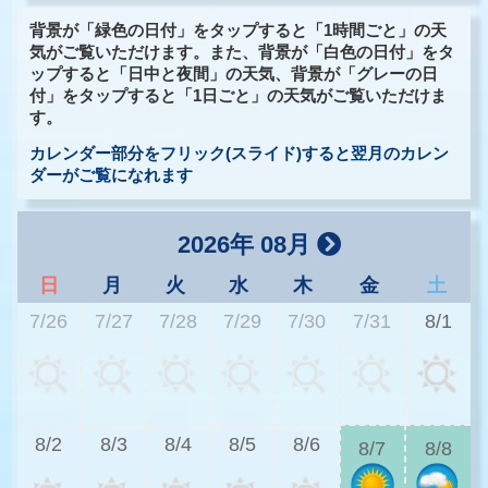
背景が「緑色の日付」をタップすると「1時間ごと」の天
気がご覧いただけます。また、背景が「白色の日付」をタ
ップすると「日中と夜間」の天気、背景が「グレーの日
付」をタップすると「1日ごと」の天気がご覧いただけま
す。
カレンダー部分をフリック(スライド)すると翌月のカレン
ダーがご覧になれます
2026年 08月
日
月
火
水
木
金
土
7/26
7/27
7/28
7/29
7/30
7/31
8/1
2
8/2
8/3
8/4
8/5
8/6
8/7
8/8