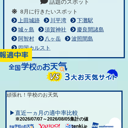
話題のスポット
8月に行きたいスポット
上田城跡
川平湾
下灘駅
城ヶ島
須賀神社
慶良間諸島
阿智村
八ヶ岳
波照間島
四国カルスト
頑張れ！学校のお天気
▶直近一ヵ月の適中率比較
※2026/07/07～2026/08/05集計の値