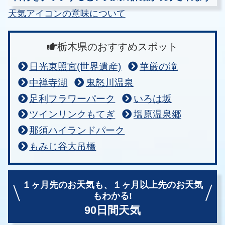
天気アイコンの意味について
栃木県のおすすめスポット
日光東照宮(世界遺産)
華厳の滝
中禅寺湖
鬼怒川温泉
足利フラワーパーク
いろは坂
ツインリンクもてぎ
塩原温泉郷
那須ハイランドパーク
もみじ谷大吊橋
１ヶ月先のお天気も、
１ヶ月以上先のお天気
もわかる!
90日間天気