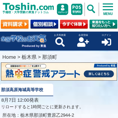
予備校・大学受験の東進ドットコム
MENU
お天気検索
会員登録
ログイン
Produced by 東進
Home
>
栃木県
>
那須町
那須高原海城高等学校
8月7日 12:00発表
リロードすると1時間ごとに更新されます。
所在地：
栃木県那須町豊原乙2944-2