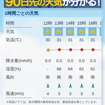
1時間ごとの天気
時間
12時
13時
14時
15時
16時
1
天気
気温(℃)
30
31
31
31
31
3
降水量(mm/h)
0.0
0.0
0.0
0.0
0.0
0
湿度(%)
-
66
64
62
61
6
風向
南
南
南
南
南
風速(m/s)
4
3
3
3
3
※気温グラフは、表示期間の最高気温を赤、最低気温を青としています。