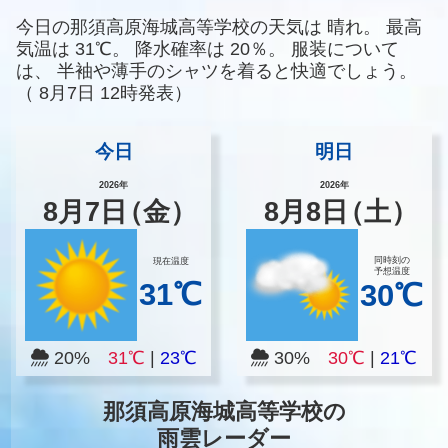
今日の那須高原海城高等学校の天気は
晴れ。
最高
気温は
31℃。
降水確率は
20％。
服装について
は、
半袖や薄手のシャツを着ると快適でしょう。
（
8月7日 12時発表）
今日
明日
2026年
2026年
8
月
7
日
（金）
8
月
8
日
（土）
同時刻の
現在温度
予想温度
31℃
30℃
20%
31℃
|
23℃
30%
30℃
|
21℃
那須高原海城高等学校の
雨雲レーダー