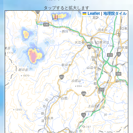
タップすると拡大します
Leaflet
|
地理院タイル