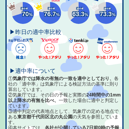
適中率
適中率
適中率
適中率
70
76.7
63.3
73.3
%
%
%
%
▶昨日の適中率比較
▶適中率について
①
気象庁では降水の有無の一致を適中としており、
各
社の「適中率」は気象庁による検証方法の基準に則り
算出しています。
②気象庁では、その日の予報と実際の
24時間中の1mm
以上降水の有無を比べ、
一致した場合に適中と判定し
ています。
③適中判定の代表地点として、気象庁の定める地点で
ある
東京都千代田区北の丸公園
の天気を参照していま
す。
④本サイトでは、
各社が公開している7日前0時の予報