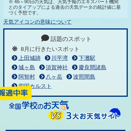
※ 46～90日の天気は、天気予報のエキスパート機関
とのタイアップによる過去の天気データの統計値に基
づく予想です。
天気アイコンの意味について
話題のスポット
8月に行きたいスポット
上田城跡
川平湾
下灘駅
城ヶ島
須賀神社
慶良間諸島
阿智村
八ヶ岳
波照間島
四国カルスト