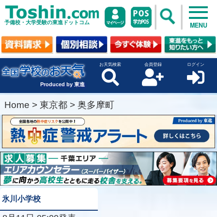
予備校・大学受験の東進ドットコム
MENU
お天気検索
会員登録
ログイン
Produced by 東進
Home
>
東京都
>
奥多摩町
氷川小学校