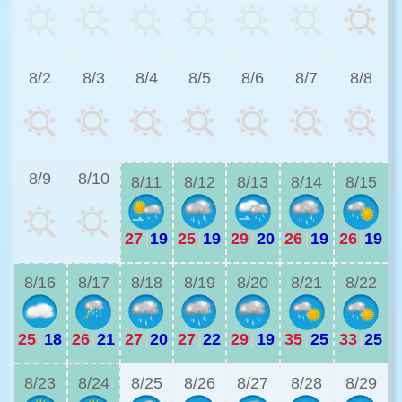
2
8/2
8/3
8/4
8/5
8/6
8/7
8/8
2
8/9
8/10
8/11
8/12
8/13
8/14
8/15
27
|
19
25
|
19
29
|
20
26
|
19
26
|
19
2
8/16
8/17
8/18
8/19
8/20
8/21
8/22
25
|
18
26
|
21
27
|
20
27
|
22
29
|
19
35
|
25
33
|
25
2
8/23
8/24
8/25
8/26
8/27
8/28
8/29