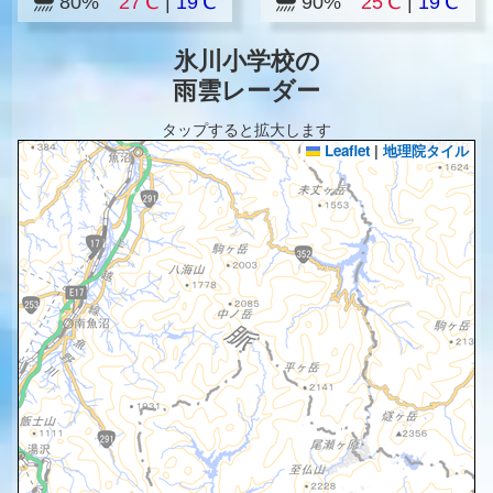
80%
27℃
|
19℃
90%
25℃
|
19℃
氷川小学校の
雨雲レーダー
タップすると拡大します
Leaflet
|
地理院タイル