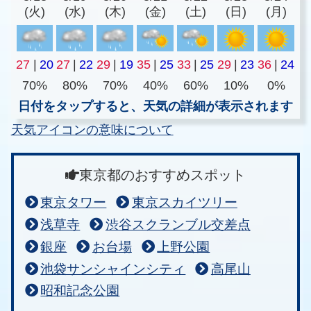
(火)
(水)
(木)
(金)
(土)
(日)
(月)
27
|
20
27
|
22
29
|
19
35
|
25
33
|
25
29
|
23
36
|
24
70%
80%
70%
40%
60%
10%
0%
日付をタップすると、天気の詳細が表示されます
天気アイコンの意味について
東京都のおすすめスポット
東京タワー
東京スカイツリー
浅草寺
渋谷スクランブル交差点
銀座
お台場
上野公園
池袋サンシャインシティ
高尾山
昭和記念公園