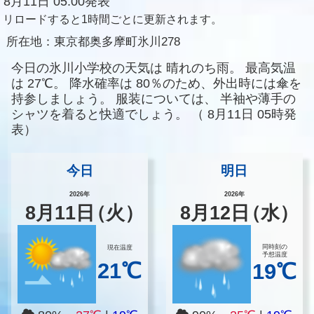
8月11日 05:00発表
リロードすると1時間ごとに更新されます。
所在地：
東京都奥多摩町氷川278
今日の氷川小学校の天気は
晴れのち雨。
最高気温
は
27℃。
降水確率は
80％のため、外出時には傘を
持参しましょう。
服装については、
半袖や薄手の
シャツを着ると快適でしょう。
（
8月11日 05時発
表）
今日
明日
2026年
2026年
8
月
11
日
（火）
8
月
12
日
（水）
同時刻の
現在温度
予想温度
21℃
19℃