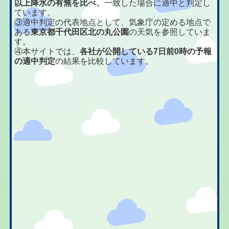
以上降水の有無を比べ、
一致した場合に適中と判定し
ています。
③適中判定の代表地点として、気象庁の定める地点で
ある
東京都千代田区北の丸公園
の天気を参照していま
す。
④本サイトでは、
各社が公開している7日前0時の予報
の適中判定
の結果を比較しています。