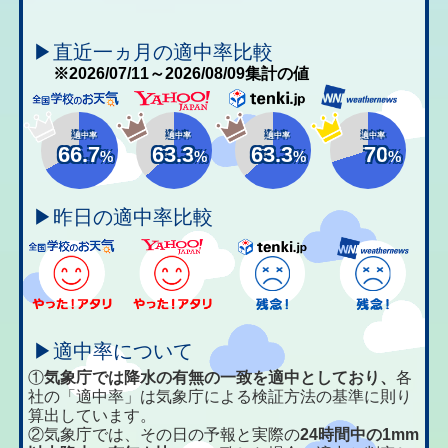
▶直近一ヵ月の適中率比較
※2026/07/11～2026/08/09集計の値
適中率
適中率
適中率
適中率
66.7
63.3
63.3
70
%
%
%
%
▶昨日の適中率比較
▶適中率について
①
気象庁では降水の有無の一致を適中としており、
各
社の「適中率」は気象庁による検証方法の基準に則り
算出しています。
②気象庁では、その日の予報と実際の
24時間中の1mm