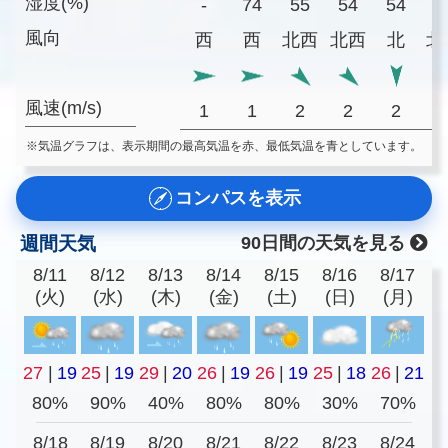
湿度(%)
-
74
55
54
54
5
風向
西
西
北西
北西
北
北
風速(m/s)
1
1
2
2
2
※気温グラフは、表示期間の最高気温を赤、最低気温を青としています。
コンパスを表示
週間天気
90日間の天気を見る
8/11
8/12
8/13
8/14
8/15
8/16
8/17
(火)
(水)
(木)
(金)
(土)
(日)
(月)
27
|
19
25
|
19
29
|
20
26
|
19
26
|
19
25
|
18
26
|
21
80%
90%
40%
80%
80%
30%
70%
8/18
8/19
8/20
8/21
8/22
8/23
8/24