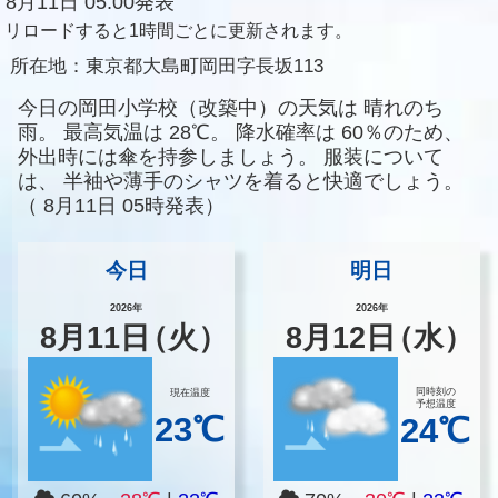
8月11日 05:00発表
リロードすると1時間ごとに更新されます。
所在地：
東京都大島町岡田字長坂113
今日の岡田小学校（改築中）の天気は
晴れのち
雨。
最高気温は
28℃。
降水確率は
60％のため、
外出時には傘を持参しましょう。
服装について
は、
半袖や薄手のシャツを着ると快適でしょう。
（
8月11日 05時発表）
今日
明日
2026年
2026年
8
月
11
日
（火）
8
月
12
日
（水）
同時刻の
現在温度
予想温度
23℃
24℃