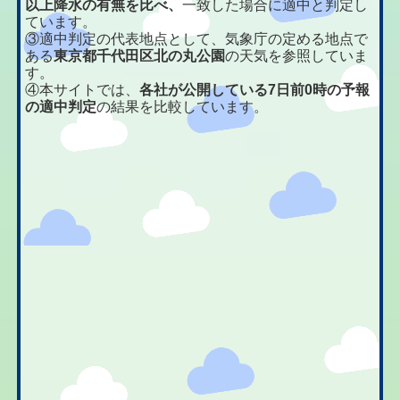
以上降水の有無を比べ、
一致した場合に適中と判定し
ています。
③適中判定の代表地点として、気象庁の定める地点で
ある
東京都千代田区北の丸公園
の天気を参照していま
す。
④本サイトでは、
各社が公開している7日前0時の予報
の適中判定
の結果を比較しています。