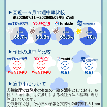
▶直近一ヵ月の適中率比較
※2026/07/11～2026/08/09集計の値
適中率
適中率
適中率
適中率
66.7
63.3
63.3
70
%
%
%
%
▶昨日の適中率比較
▶適中率について
①
気象庁では降水の有無の一致を適中としており、
各
社の「適中率」は気象庁による検証方法の基準に則り
算出しています。
②気象庁では、その日の予報と実際の
24時間中の1mm