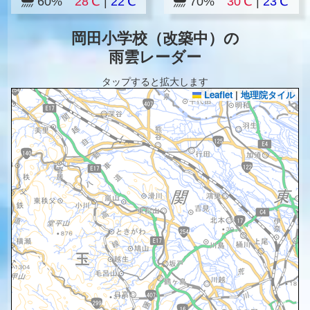
60%
28℃
|
22℃
70%
30℃
|
23℃
岡田小学校（改築中）の
雨雲レーダー
タップすると拡大します
Leaflet
|
地理院タイル