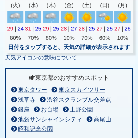
(火)
(水)
(木)
(金)
(土)
(日)
(月)
29
|
24
31
|
25
29
|
25
28
|
27
28
|
25
27
|
25
27
|
26
80%
70%
80%
10%
70%
60%
10%
日付をタップすると、天気の詳細が表示されます
天気アイコンの意味について
東京都のおすすめスポット
東京タワー
東京スカイツリー
浅草寺
渋谷スクランブル交差点
銀座
お台場
上野公園
池袋サンシャインシティ
高尾山
昭和記念公園