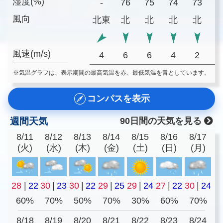
湿度(%)
-
76
75
74
73
7
風向
北東
北
北
北
北
風速(m/s)
4
6
6
4
2
※気温グラフは、表示期間の最高気温を赤、最低気温を青としています。
コンパスを表示
週間天気
90日間の天気を見る
8/11
8/12
8/13
8/14
8/15
8/16
8/17
(火)
(水)
(木)
(金)
(土)
(日)
(月)
28
|
22
30
|
23
30
|
22
29
|
25
29
|
24
27
|
22
30
|
24
60%
70%
50%
70%
30%
60%
70%
8/18
8/19
8/20
8/21
8/22
8/23
8/24