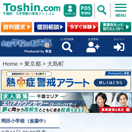
予備校・大学受験の東進ドットコム
MENU
お天気検索
会員登録
ログイン
Produced by 東進
Home
>
東京都
>
大島町
岡田小学校（改築中）