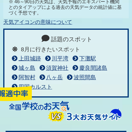
※ 46～90日の天気は、天気予報のエキスパート機関
とのタイアップによる過去の天気データの統計値に基
づく予想です。
天気アイコンの意味について
話題のスポット
8月に行きたいスポット
上田城跡
川平湾
下灘駅
城ヶ島
須賀神社
慶良間諸島
阿智村
八ヶ岳
波照間島
四国カルスト