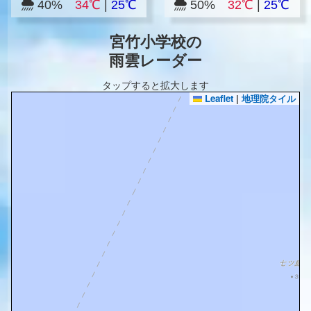
40%
34℃
|
25℃
50%
32℃
|
25℃
宮竹小学校の
雨雲レーダー
タップすると拡大します
Leaflet
|
地理院タイル