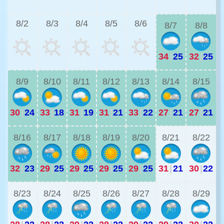
2
8/2
8/3
8/4
8/5
8/6
8/7
8/8
34
|
25
32
|
25
2
8/9
8/10
8/11
8/12
8/13
8/14
8/15
30
|
24
33
|
18
31
|
19
31
|
21
33
|
22
27
|
21
27
|
21
2
8/16
8/17
8/18
8/19
8/20
8/21
8/22
32
|
23
29
|
25
29
|
25
29
|
25
29
|
25
31
|
21
30
|
22
2
8/23
8/24
8/25
8/26
8/27
8/28
8/29