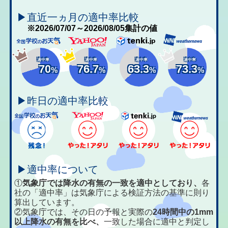
▶直近一ヵ月の適中率比較
※2026/07/07～2026/08/05集計の値
適中率
適中率
適中率
適中率
70
76.7
63.3
73.3
%
%
%
%
▶昨日の適中率比較
▶適中率について
①
気象庁では降水の有無の一致を適中としており、
各
社の「適中率」は気象庁による検証方法の基準に則り
算出しています。
②気象庁では、その日の予報と実際の
24時間中の1mm
以上降水の有無を比べ、
一致した場合に適中と判定し