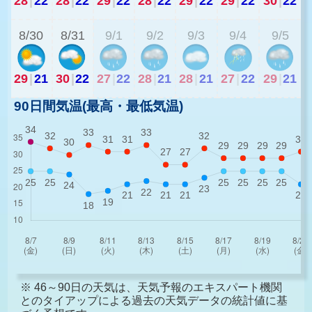
28
|
22
28
|
22
29
|
22
28
|
22
29
|
22
29
|
22
30
|
22
2
8/30
8/31
9/1
9/2
9/3
9/4
9/5
29
|
21
30
|
22
27
|
22
28
|
21
28
|
21
27
|
22
29
|
21
90日間気温(最高・最低気温)
※ 46～90日の天気は、天気予報のエキスパート機関
とのタイアップによる過去の天気データの統計値に基