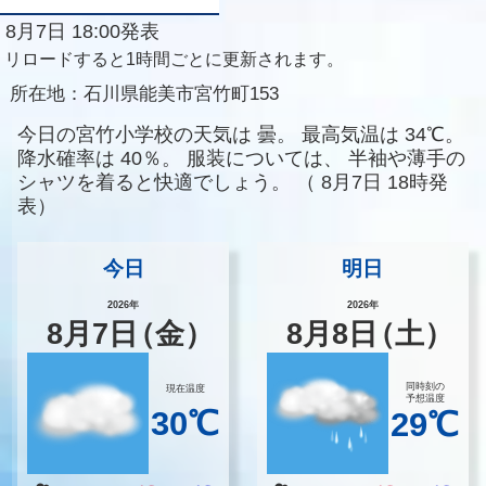
8月7日 18:00発表
リロードすると1時間ごとに更新されます。
所在地：
石川県能美市宮竹町153
今日の宮竹小学校の天気は
曇。
最高気温は
34℃。
降水確率は
40％。
服装については、
半袖や薄手の
シャツを着ると快適でしょう。
（
8月7日 18時発
表）
今日
明日
2026年
2026年
8
月
7
日
（金）
8
月
8
日
（土）
同時刻の
現在温度
予想温度
30℃
29℃