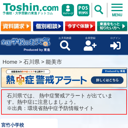
予備校・大学受験の東進ドットコム
MENU
お天気検索
会員登録
ログイン
Produced by 東進
Home
>
石川県
>
能美市
石川県では、 熱中症警戒アラート が出ていま
す。熱中症に注意しましょう。
※出典：環境省熱中症予防情報サイト
宮竹小学校