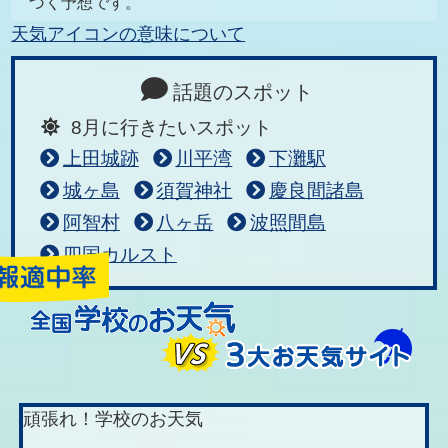
づく予想です。
天気アイコンの意味について
話題のスポット
8月に行きたいスポット
上田城跡
川平湾
下灘駅
城ヶ島
須賀神社
慶良間諸島
阿智村
八ヶ岳
波照間島
四国カルスト
頑張れ！学校のお天気