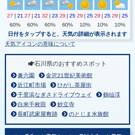
27
|
21
27
|
21
32
|
23
29
|
25
29
|
25
29
|
25
29
|
25
60%
60%
60%
60%
10%
10%
10%
日付をタップすると、天気の詳細が表示されます
天気アイコンの意味について
石川県のおすすめスポット
兼六園
金沢21世紀美術館
近江町市場
ひがし茶屋街
千里浜なぎさドライブウェイ
鶴仙渓
白米千枚田
妙立寺
長町武家屋敷跡
のとじま水族館