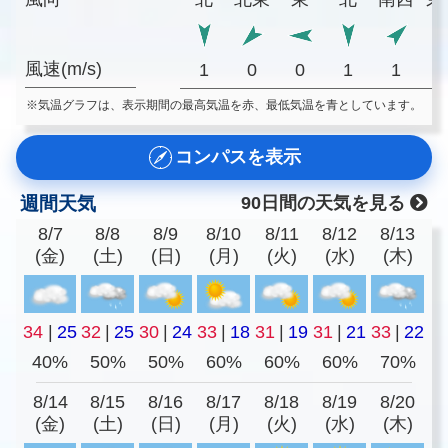
風速(m/s)
1
0
0
1
1
※気温グラフは、表示期間の最高気温を赤、最低気温を青としています。
コンパスを表示
週間天気
90日間の天気を見る
8/7
8/8
8/9
8/10
8/11
8/12
8/13
(金)
(土)
(日)
(月)
(火)
(水)
(木)
34
|
25
32
|
25
30
|
24
33
|
18
31
|
19
31
|
21
33
|
22
40%
50%
50%
60%
60%
60%
70%
8/14
8/15
8/16
8/17
8/18
8/19
8/20
(金)
(土)
(日)
(月)
(火)
(水)
(木)