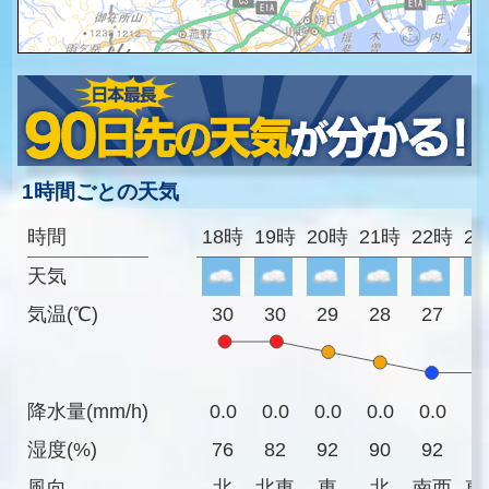
1時間ごとの天気
時間
18時
19時
20時
21時
22時
2
天気
気温(℃)
30
30
29
28
27
2
降水量(mm/h)
0.0
0.0
0.0
0.0
0.0
0
湿度(%)
76
82
92
90
92
9
風向
北
北東
東
北
南西
東