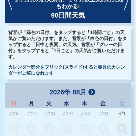
もわかる!
90日間天気
背景が「緑色の日付」をタップすると「1時間ごと」の天
気がご覧いただけます。また、背景が「白色の日付」をタ
ップすると「日中と夜間」の天気、背景が「グレーの日
付」をタップすると「1日ごと」の天気がご覧いただけま
す。
カレンダー部分をフリック(スライド)すると翌月のカレン
ダーがご覧になれます
2026年 08月
日
月
火
水
木
金
土
7/26
7/27
7/28
7/29
7/30
7/31
8/1
2