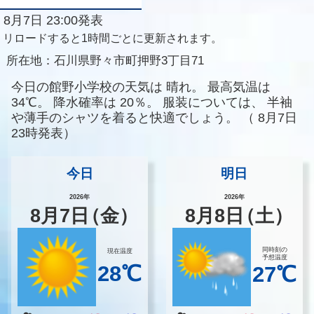
8月7日 23:00発表
リロードすると1時間ごとに更新されます。
所在地：
石川県野々市町押野3丁目71
今日の館野小学校の天気は
晴れ。
最高気温は
34℃。
降水確率は
20％。
服装については、
半袖
や薄手のシャツを着ると快適でしょう。
（
8月7日
23時発表）
今日
明日
2026年
2026年
8
月
7
日
（金）
8
月
8
日
（土）
同時刻の
現在温度
予想温度
28℃
27℃