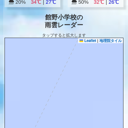
20%
34℃
|
27℃
50%
32℃
|
26℃
館野小学校の
雨雲レーダー
タップすると拡大します
Leaflet
|
地理院タイル