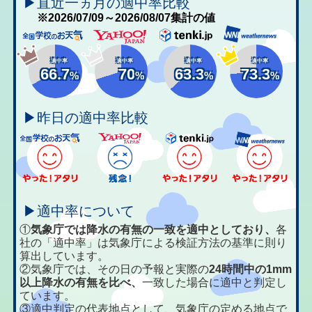
▶直近一ヵ月の適中率比較
※2026/07/09～2026/08/07集計の値
適中率
適中率
適中率
適中率
66.7
70
63.3
73.3
%
%
%
%
▶昨日の適中率比較
▶適中率について
①
気象庁では降水の有無の一致を適中としており、
各
社の「適中率」は気象庁による検証方法の基準に則り
算出しています。
②気象庁では、その日の予報と実際の
24時間中の1mm
以上降水の有無を比べ、
一致した場合に適中と判定し
ています。
③適中判定の代表地点として、気象庁の定める地点で