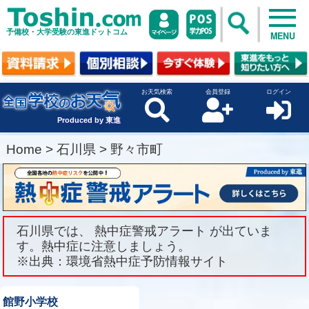
予備校・大学受験の東進ドットコム
MENU
お天気検索
会員登録
ログイン
Produced by 東進
Home
>
石川県
>
野々市町
石川県では、 熱中症警戒アラート が出ていま
す。熱中症に注意しましょう。
※出典：環境省熱中症予防情報サイト
館野小学校