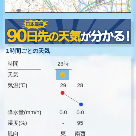
1時間ごとの天気
時間
23時
天気
気温(℃)
29
28
降水量(mm/h)
0.0
0.0
湿度(%)
-
95
風向
東
南西