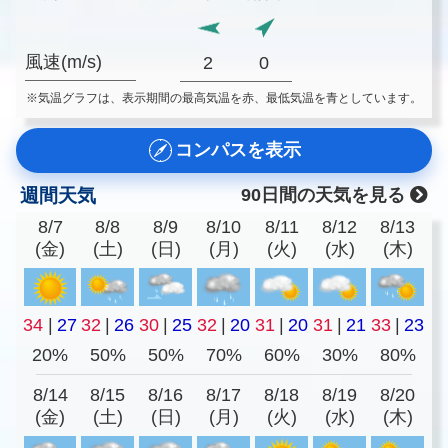
風速(m/s)
2
0
※気温グラフは、表示期間の最高気温を赤、最低気温を青としています。
コンパスを表示
週間天気
90日間の天気を見る
8/7
8/8
8/9
8/10
8/11
8/12
8/13
(金)
(土)
(日)
(月)
(火)
(水)
(木)
34
|
27
32
|
26
30
|
25
32
|
20
31
|
20
31
|
21
33
|
23
20%
50%
50%
70%
60%
30%
80%
8/14
8/15
8/16
8/17
8/18
8/19
8/20
(金)
(土)
(日)
(月)
(火)
(水)
(木)