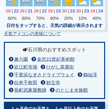
29
|
22
28
|
21
28
|
22
29
|
23
30
|
23
30
|
23
29
|
24
60%
60%
70%
60%
20%
10%
40%
日付をタップすると、天気の詳細が表示されます
天気アイコンの意味について
石川県のおすすめスポット
兼六園
金沢21世紀美術館
近江町市場
ひがし茶屋街
千里浜なぎさドライブウェイ
鶴仙渓
白米千枚田
妙立寺
長町武家屋敷跡
のとじま水族館
１ヶ月先のお天気も、
１ヶ月以上先のお天気