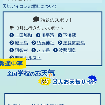
天気アイコンの意味について
話題のスポット
8月に行きたいスポット
上田城跡
川平湾
下灘駅
城ヶ島
須賀神社
慶良間諸島
阿智村
八ヶ岳
波照間島
四国カルスト