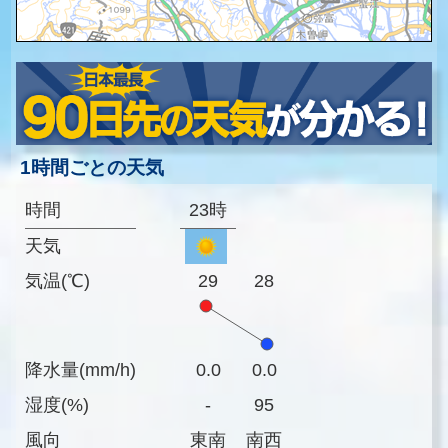
1時間ごとの天気
時間
23時
天気
気温(℃)
29
28
降水量(mm/h)
0.0
0.0
湿度(%)
-
95
風向
東南
南西