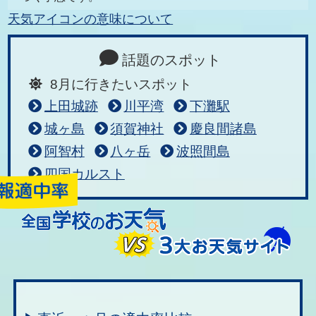
天気アイコンの意味について
話題のスポット
8月に行きたいスポット
上田城跡
川平湾
下灘駅
城ヶ島
須賀神社
慶良間諸島
阿智村
八ヶ岳
波照間島
四国カルスト