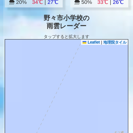
20%
34℃
|
27℃
50%
33℃
|
26℃
野々市小学校の
雨雲レーダー
タップすると拡大します
Leaflet
|
地理院タイル