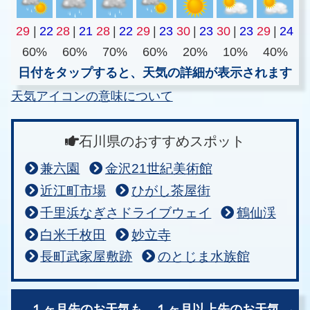
29
|
22
28
|
21
28
|
22
29
|
23
30
|
23
30
|
23
29
|
24
60%
60%
70%
60%
20%
10%
40%
日付をタップすると、天気の詳細が表示されます
天気アイコンの意味について
石川県のおすすめスポット
兼六園
金沢21世紀美術館
近江町市場
ひがし茶屋街
千里浜なぎさドライブウェイ
鶴仙渓
白米千枚田
妙立寺
長町武家屋敷跡
のとじま水族館
１ヶ月先のお天気も、
１ヶ月以上先のお天気