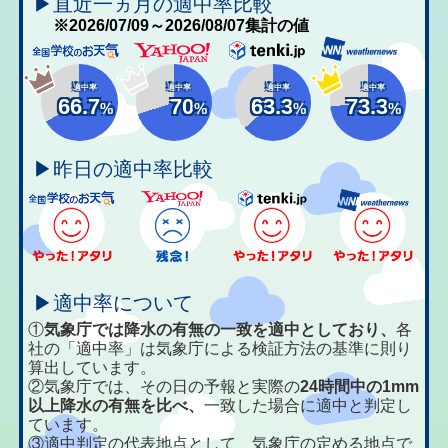
▶直近一ヵ月の適中率比較
※2026/07/09～2026/08/07集計の値
適中率
適中率
適中率
適中率
66.7
70
63.3
73.3
%
%
%
%
▶昨日の適中率比較
▶適中率について
①
気象庁では降水の有無の一致を適中としており、
各
社の「適中率」は気象庁による検証方法の基準に則り
算出しています。
②気象庁では、その日の予報と実際の
24時間中の1mm
以上降水の有無を比べ、
一致した場合に適中と判定し
ています。
③適中判定の代表地点として、気象庁の定める地点で