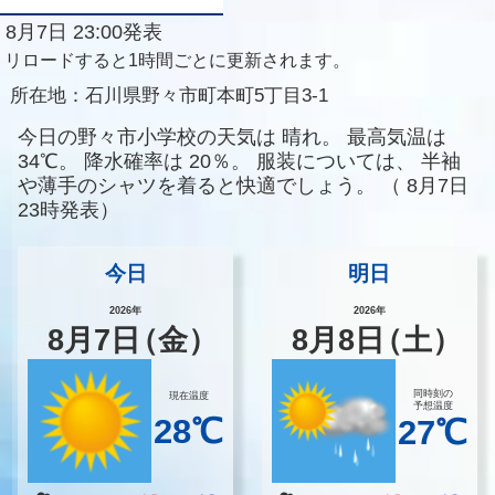
8月7日 23:00発表
リロードすると1時間ごとに更新されます。
所在地：
石川県野々市町本町5丁目3-1
今日の野々市小学校の天気は
晴れ。
最高気温は
34℃。
降水確率は
20％。
服装については、
半袖
や薄手のシャツを着ると快適でしょう。
（
8月7日
23時発表）
今日
明日
2026年
2026年
8
月
7
日
（金）
8
月
8
日
（土）
同時刻の
現在温度
予想温度
28℃
27℃