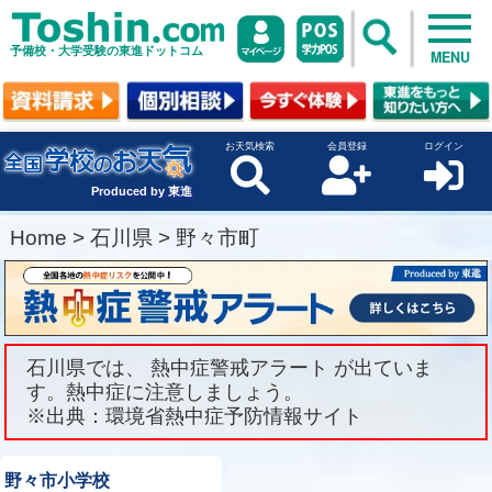
予備校・大学受験の東進ドットコム
MENU
お天気検索
会員登録
ログイン
Produced by 東進
Home
>
石川県
>
野々市町
石川県では、 熱中症警戒アラート が出ていま
す。熱中症に注意しましょう。
※出典：環境省熱中症予防情報サイト
野々市小学校