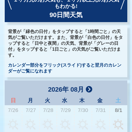
もわかる!
90日間天気
背景が「緑色の日付」をタップすると「1時間ごと」の天
気がご覧いただけます。また、背景が「白色の日付」をタ
ップすると「日中と夜間」の天気、背景が「グレーの日
付」をタップすると「1日ごと」の天気がご覧いただけま
す。
カレンダー部分をフリック(スライド)すると翌月のカレン
ダーがご覧になれます
2026年 08月
日
月
火
水
木
金
土
7/26
7/27
7/28
7/29
7/30
7/31
8/1
2