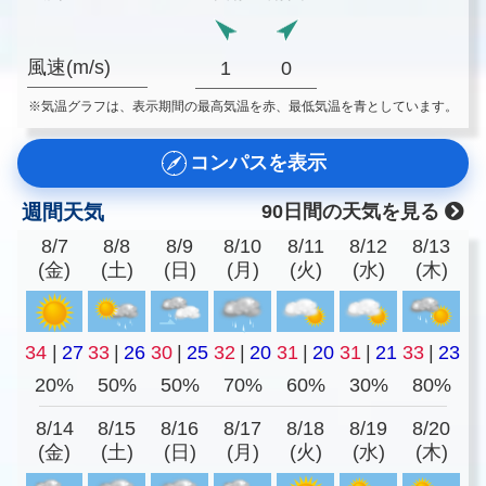
風速(m/s)
1
0
※気温グラフは、表示期間の最高気温を赤、最低気温を青としています。
コンパスを表示
週間天気
90日間の天気を見る
8/7
8/8
8/9
8/10
8/11
8/12
8/13
(金)
(土)
(日)
(月)
(火)
(水)
(木)
34
|
27
33
|
26
30
|
25
32
|
20
31
|
20
31
|
21
33
|
23
20%
50%
50%
70%
60%
30%
80%
8/14
8/15
8/16
8/17
8/18
8/19
8/20
(金)
(土)
(日)
(月)
(火)
(水)
(木)