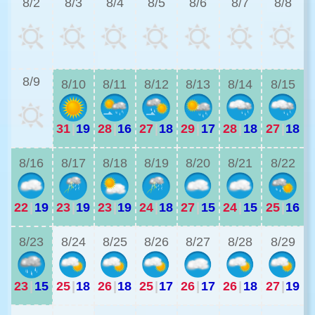
8/2
8/3
8/4
8/5
8/6
8/7
8/8
2
8/9
8/10
8/11
8/12
8/13
8/14
8/15
31
|
19
28
|
16
27
|
18
29
|
17
28
|
18
27
|
18
2
8/16
8/17
8/18
8/19
8/20
8/21
8/22
22
|
19
23
|
19
23
|
19
24
|
18
27
|
15
24
|
15
25
|
16
2
8/23
8/24
8/25
8/26
8/27
8/28
8/29
23
|
15
25
|
18
26
|
18
25
|
17
26
|
17
26
|
18
27
|
19
2