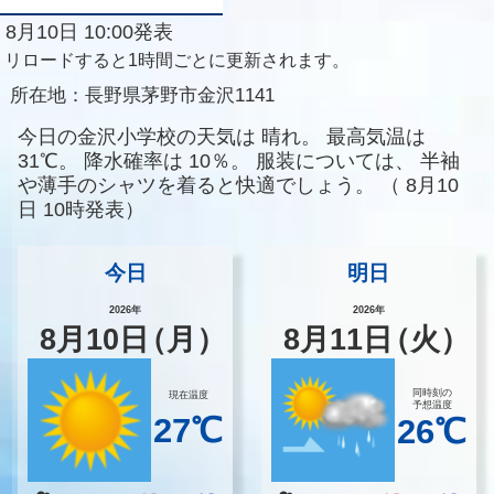
8月10日 10:00発表
リロードすると1時間ごとに更新されます。
所在地：
長野県茅野市金沢1141
今日の金沢小学校の天気は
晴れ。
最高気温は
31℃。
降水確率は
10％。
服装については、
半袖
や薄手のシャツを着ると快適でしょう。
（
8月10
日 10時発表）
今日
明日
2026年
2026年
8
月
10
日
（月）
8
月
11
日
（火）
同時刻の
現在温度
予想温度
27℃
26℃