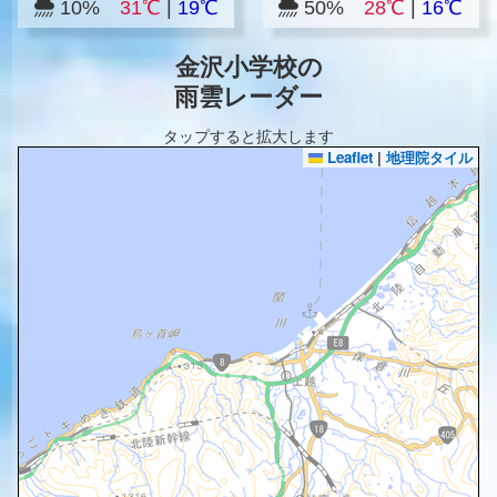
10%
31℃
|
19℃
50%
28℃
|
16℃
金沢小学校の
雨雲レーダー
タップすると拡大します
Leaflet
|
地理院タイル