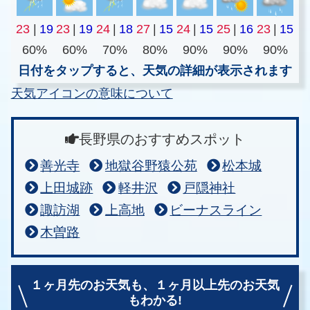
23
|
19
23
|
19
24
|
18
27
|
15
24
|
15
25
|
16
23
|
15
60%
60%
70%
80%
90%
90%
90%
日付をタップすると、天気の詳細が表示されます
天気アイコンの意味について
長野県のおすすめスポット
善光寺
地獄谷野猿公苑
松本城
上田城跡
軽井沢
戸隠神社
諏訪湖
上高地
ビーナスライン
木曽路
１ヶ月先のお天気も、
１ヶ月以上先のお天気
もわかる!