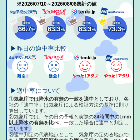
※2026/07/10～2026/08/08集計の値
適中率
適中率
適中率
適中率
66.7
63.3
63.3
73.3
%
%
%
%
▶昨日の適中率比較
▶適中率について
①
気象庁では降水の有無の一致を適中としており、
各
社の「適中率」は気象庁による検証方法の基準に則り
算出しています。
②気象庁では、その日の予報と実際の
24時間中の1mm
以上降水の有無を比べ、
一致した場合に適中と判定し
ています。
③適中判定の代表地点として、気象庁の定める地点で