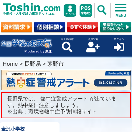
予備校・大学受験の東進ドットコム
MENU
お天気検索
会員登録
ログイン
Produced by 東進
Home
>
長野県
>
茅野市
長野県では、 熱中症警戒アラート が出ていま
す。熱中症に注意しましょう。
※出典：環境省熱中症予防情報サイト
金沢小学校