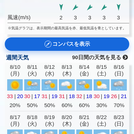
風速(m/s)
2
3
3
3
3
※気温グラフは、表示期間の最高気温を赤、最低気温を青としています。
コンパスを表示
週間天気
90日間の天気を見る
8/10
8/11
8/12
8/13
8/14
8/15
8/16
(月)
(火)
(水)
(木)
(金)
(土)
(日)
33
|
20
30
|
17
31
|
19
31
|
18
32
|
18
30
|
19
26
|
21
20%
50%
50%
60%
60%
30%
70%
8/17
8/18
8/19
8/20
8/21
8/22
8/23
(月)
(火)
(水)
(木)
(金)
(土)
(日)