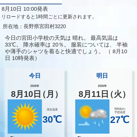
8月10日 10:00発表
リロードすると1時間ごとに更新されます。
所在地：
長野県宮田村3220
今日の宮田小学校の天気は
晴れ。
最高気温は
33℃。
降水確率は
20％。
服装については、
半袖
や薄手のシャツを着ると快適でしょう。
（
8月10
日 10時発表）
今日
明日
2026年
2026年
8
月
10
日
（月）
8
月
11
日
（火）
同時刻の
現在温度
予想温度
30℃
27℃