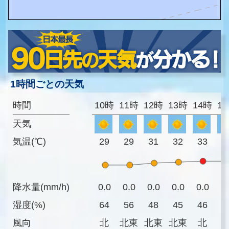
1時間ごとの天気
時間
10時
11時
12時
13時
14時
1
天気
気温(℃)
29
29
31
32
33
3
降水量(mm/h)
0.0
0.0
0.0
0.0
0.0
0
湿度(%)
64
56
48
45
46
4
風向
北
北東
北東
北東
北