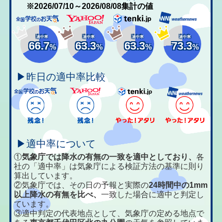
※2026/07/10～2026/08/08集計の値
適中率
適中率
適中率
適中率
66.7
63.3
63.3
73.3
%
%
%
%
▶昨日の適中率比較
▶適中率について
①
気象庁では降水の有無の一致を適中としており、
各
社の「適中率」は気象庁による検証方法の基準に則り
算出しています。
②気象庁では、その日の予報と実際の
24時間中の1mm
以上降水の有無を比べ、
一致した場合に適中と判定し
ています。
③適中判定の代表地点として、気象庁の定める地点で