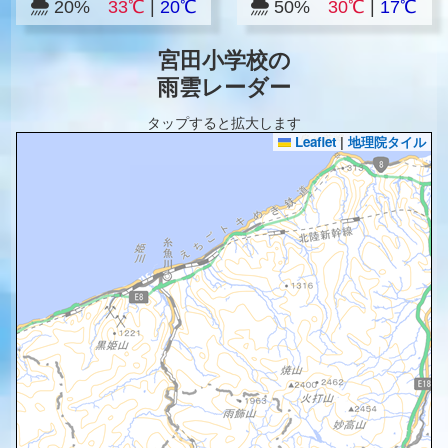
20%
33℃
|
20℃
50%
30℃
|
17℃
宮田小学校の
雨雲レーダー
タップすると拡大します
Leaflet
|
地理院タイル