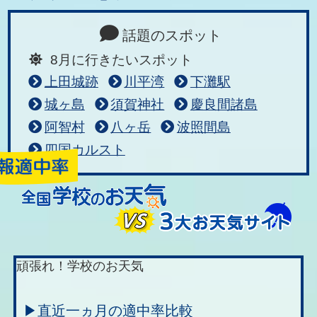
話題のスポット
8月に行きたいスポット
上田城跡
川平湾
下灘駅
城ヶ島
須賀神社
慶良間諸島
阿智村
八ヶ岳
波照間島
四国カルスト
頑張れ！学校のお天気
▶直近一ヵ月の適中率比較