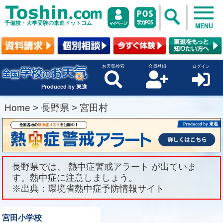
予備校・大学受験の東進ドットコム
MENU
お天気検索
会員登録
ログイン
Produced by 東進
Home
>
長野県
>
宮田村
長野県では、 熱中症警戒アラート が出ていま
す。熱中症に注意しましょう。
※出典：環境省熱中症予防情報サイト
宮田小学校