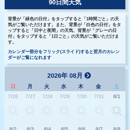
90日間天気
背景が「緑色の日付」をタップすると「1時間ごと」の天
気がご覧いただけます。また、背景が「白色の日付」をタ
ップすると「日中と夜間」の天気、背景が「グレーの日
付」をタップすると「1日ごと」の天気がご覧いただけま
す。
カレンダー部分をフリック(スライド)すると翌月のカレン
ダーがご覧になれます
2026年 08月
日
月
火
水
木
金
土
7/26
7/27
7/28
7/29
7/30
7/31
8/1
2
8/2
8/3
8/4
8/5
8/6
8/7
8/8