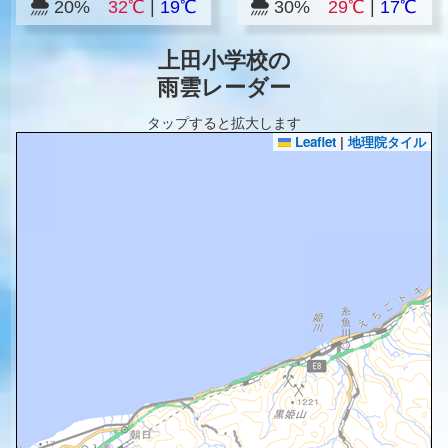
20%
32℃
|
19℃
30%
29℃
|
17℃
上田小学校の
雨雲レーダー
タップすると拡大します
Leaflet
|
地理院タイル