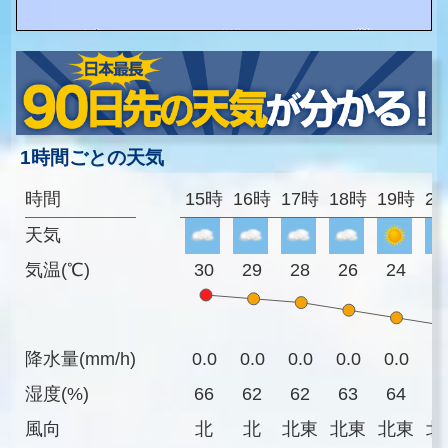
1時間ごとの天気
時間
15時
16時
17時
18時
19時
2
天気
気温(℃)
30
29
28
26
24
2
降水量(mm/h)
0.0
0.0
0.0
0.0
0.0
0
湿度(%)
66
62
62
63
64
6
風向
北
北
北東
北東
北東
北