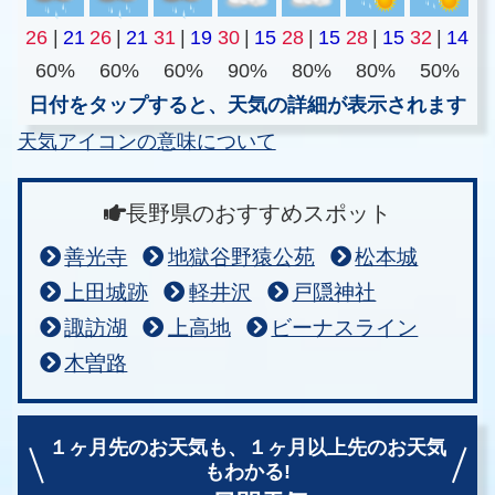
26
|
21
26
|
21
31
|
19
30
|
15
28
|
15
28
|
15
32
|
14
60%
60%
60%
90%
80%
80%
50%
日付をタップすると、天気の詳細が表示されます
天気アイコンの意味について
長野県のおすすめスポット
善光寺
地獄谷野猿公苑
松本城
上田城跡
軽井沢
戸隠神社
諏訪湖
上高地
ビーナスライン
木曽路
１ヶ月先のお天気も、
１ヶ月以上先のお天気
もわかる!