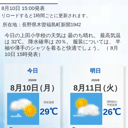
8月10日 15:00発表
リロードすると1時間ごとに更新されます。
所在地：
長野県木曽福島町新開1942
今日の上田小学校の天気は
曇のち晴れ。
最高気温
は
32℃。
降水確率は
20％。
服装については、
半
袖や薄手のシャツを着ると快適でしょう。
（
8月
10日 15時発表）
今日
明日
2026年
2026年
8
月
10
日
（月）
8
月
11
日
（火）
同時刻の
現在温度
予想温度
29℃
26℃