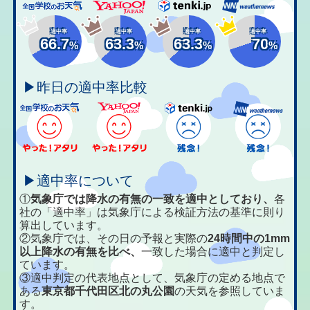
適中率
適中率
適中率
適中率
66.7
63.3
63.3
70
%
%
%
%
▶昨日の適中率比較
▶適中率について
①
気象庁では降水の有無の一致を適中としており、
各
社の「適中率」は気象庁による検証方法の基準に則り
算出しています。
②気象庁では、その日の予報と実際の
24時間中の1mm
以上降水の有無を比べ、
一致した場合に適中と判定し
ています。
③適中判定の代表地点として、気象庁の定める地点で
ある
東京都千代田区北の丸公園
の天気を参照していま
す。