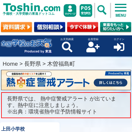
予備校・大学受験の東進ドットコム
MENU
お天気検索
会員登録
ログイン
Produced by 東進
Home
>
長野県
>
木曽福島町
長野県では、 熱中症警戒アラート が出ていま
す。熱中症に注意しましょう。
※出典：環境省熱中症予防情報サイト
上田小学校