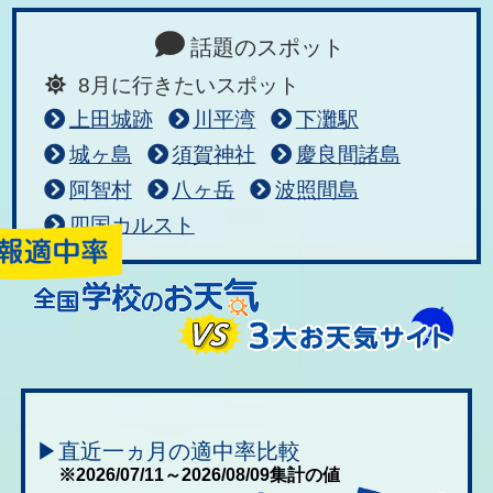
話題のスポット
8月に行きたいスポット
上田城跡
川平湾
下灘駅
城ヶ島
須賀神社
慶良間諸島
阿智村
八ヶ岳
波照間島
四国カルスト
▶直近一ヵ月の適中率比較
※2026/07/11～2026/08/09集計の値