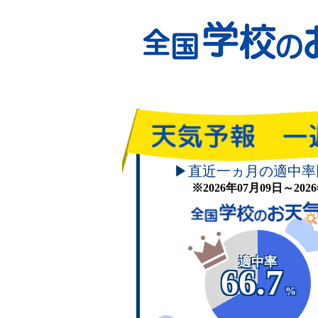
▶直近一ヵ月の適中率
※2026年07月09日～20
適中率
66.7
%