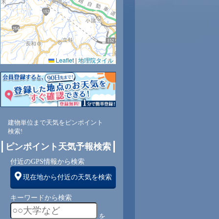
Leaflet
|
地理院タイル
83
81
78
80
82
86
89
91
94
北
北
北
北
北
北
北
北
北
建物単位まで天気をピンポイント
検索!
ピンポイント天気予報検索
2
2
2
2
2
2
1
1
1
付近のGPS情報から検索
現在地から付近の天気を検索
キーワードから検索
を