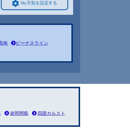
My天気を設定する
高地
ビーナスライン
岳
波照間島
四国カルスト