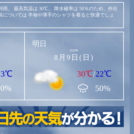
時雨。
最高気温は
30℃。
降水確率は
50％のため、外出
装については
半袖や薄手のシャツを着ると快適でしょ
明日
2026年
8月9日(日)
23℃
30℃
/
22℃
50%
50%