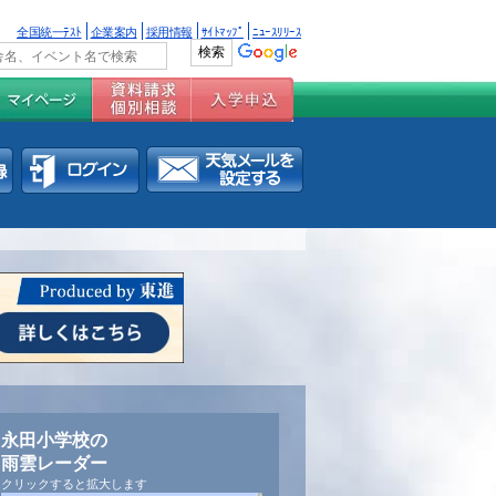
全国統一ﾃｽﾄ
企業案内
採用情報
ｻｲﾄﾏｯﾌﾟ
ﾆｭｰｽﾘﾘｰｽ
永田小学校の
雨雲レーダー
クリックすると拡大します