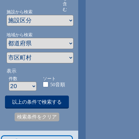
含
む
施設から検索
地域から検索
表示
件数
ソート
50音順
以上の条件で検索する
検索条件をクリア