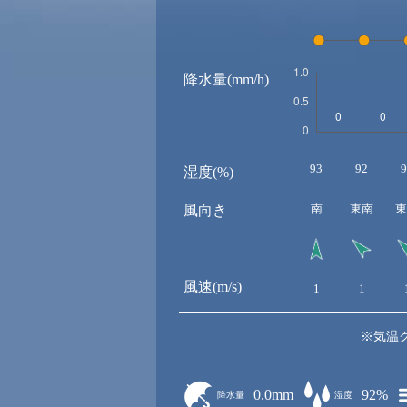
降水量(mm/h)
93
92
9
湿度(%)
南
東南
東
風向き
風速(m/s)
1
1
※気温
0.0mm
92%
降水量
湿度