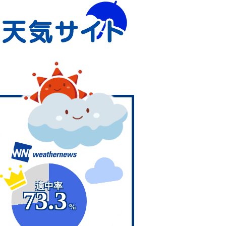
適中率
73.3
%