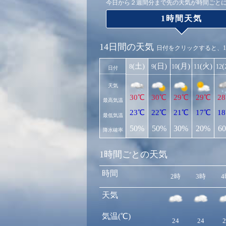
今日から２週間分まで先の天気が時間ごと
1時間天気
14日間の天気
日付をクリックすると、
(土)
(日)
(月)
(火)
8
9
10
11
12
日付
天気
30℃
30℃
29℃
29℃
2
最高気温
23℃
22℃
21℃
17℃
1
最低気温
50%
50%
30%
20%
6
降水確率
1時間ごとの天気
時間
2時
3時
4
天気
気温(℃)
24
24
2