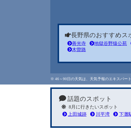
長野県のおすすめス
善光寺
地獄谷野猿公苑
木曽路
※ 46～90日の天気は、天気予報のエキスパ
話題のスポット
8月に行きたいスポット
上田城跡
川平湾
下灘