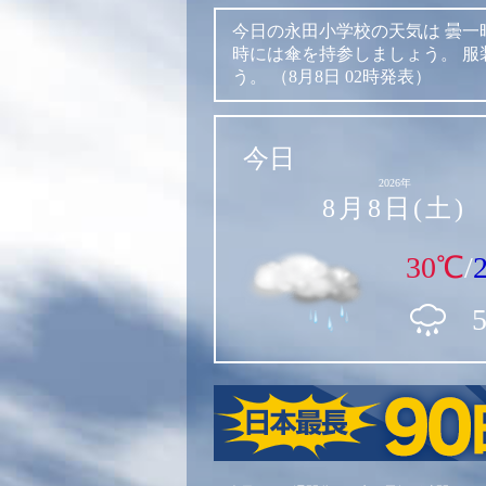
今日の永田小学校の天気は
曇一
時には傘を持参しましょう。
服
う。
（8月8日 02時発表）
今日
2026年
8月8日(土)
30℃
/