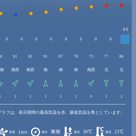
0
91
92
91
87
79
73
77
86
南
南西
南西
南
南
南
南西
北
北
1
1
1
1
1
1
0
1
2
グラフは、表示期間の最高気温を赤、最低気温を青としています。
東南
30℃
23℃
1m/s
風速
風向
最高
最低