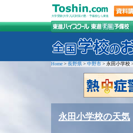
大学受験(大学入試)対策の塾・予備校なら東進
Home
>
長野県
>
中野市
>
永田小学校
永田小学校の天気