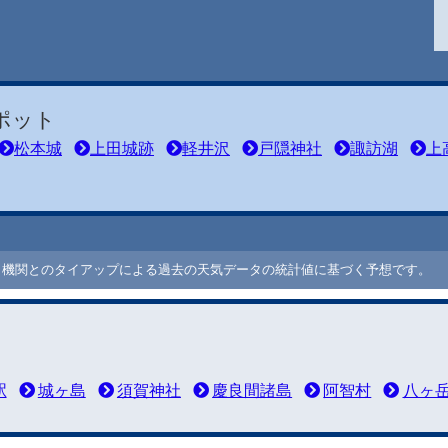
ポット
松本城
上田城跡
軽井沢
戸隠神社
諏訪湖
上
ート機関とのタイアップによる過去の天気データの統計値に基づく予想です。
駅
城ヶ島
須賀神社
慶良間諸島
阿智村
八ヶ