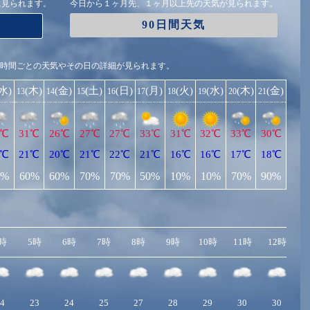
に見られます。
今日から１ヶ月先、１ヶ月以上先の天気が見られます。
90日間天気
1時間ごとの天気やその日の詳細が見られます。
(水)
(木)
(金)
(土)
(日)
(月)
(火)
(水)
(木)
(金)
13
14
15
16
17
18
19
20
21
8℃
31℃
26℃
27℃
27℃
33℃
31℃
32℃
33℃
30℃
8℃
21℃
20℃
21℃
22℃
21℃
16℃
16℃
17℃
18℃
0%
60%
60%
70%
70%
50%
10%
10%
70%
90%
時
5時
6時
7時
8時
9時
10時
11時
12時
1
4
23
24
25
27
28
29
30
30