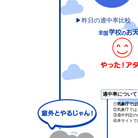
▶昨日の適中率比較
適中率について
①
気象庁では
②気象庁では
③適中判定の
④本サイトで