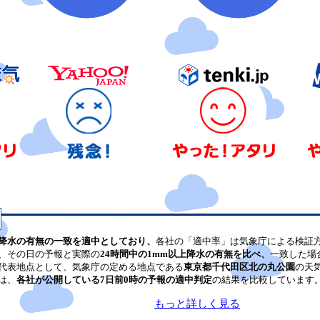
降水の有無の一致を適中としており、
各社の「適中率」は気象庁による検証
、その日の予報と実際の
24時間中の1mm以上降水の有無を比べ、
一致した場
代表地点として、気象庁の定める地点である
東京都千代田区北の丸公園
の天
は、
各社が公開している7日前0時の予報の適中判定
の結果を比較しています
もっと詳しく見る