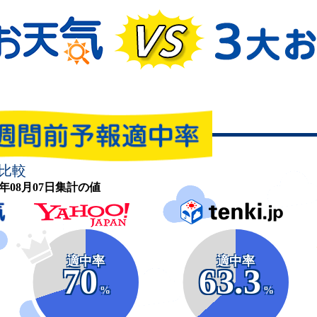
比較
26年08月07日集計の値
適中率
適中率
70
63.3
%
%