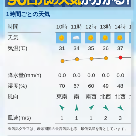
1時間ごとの天気
時間
10時
11時
12時
13時
14時
1
天気
気温(℃)
31
34
35
36
37
3
降水量(mm/h)
0.0
0.0
0.0
0.0
0.0
0
湿度(%)
70
67
60
49
48
4
風向
東南
南
南西
北西
北西
北
風速(m/s)
1
1
1
2
3
※気温グラフは、表示期間の最高気温を赤、最低気温を青としています。