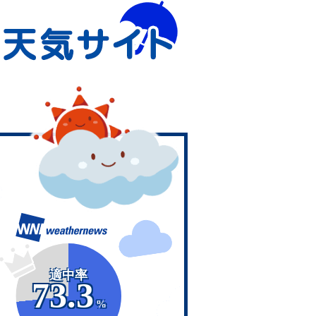
適中率
73.3
%