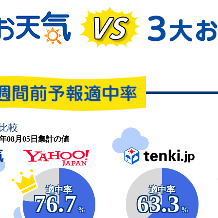
比較
26年08月05日集計の値
適中率
適中率
76.7
63.3
%
%