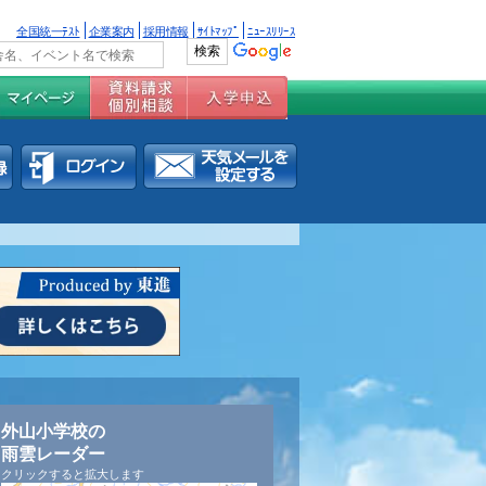
全国統一ﾃｽﾄ
企業案内
採用情報
ｻｲﾄﾏｯﾌﾟ
ﾆｭｰｽﾘﾘｰｽ
外山小学校の
雨雲レーダー
クリックすると拡大します