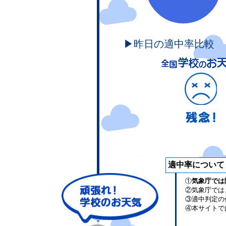
▶昨日の適中率比較
適中率について
①
気象庁では
②気象庁では
③適中判定の
④本サイトで