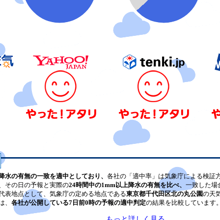
降水の有無の一致を適中としており、
各社の「適中率」は気象庁による検証
、その日の予報と実際の
24時間中の1mm以上降水の有無を比べ、
一致した場
代表地点として、気象庁の定める地点である
東京都千代田区北の丸公園
の天
は、
各社が公開している7日前0時の予報の適中判定
の結果を比較しています
もっと詳しく見る