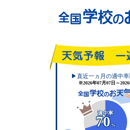
頑張れ！学校のお天気
▶直近一ヵ月の適中率
※2026年07月07日～20
適中率
70
%