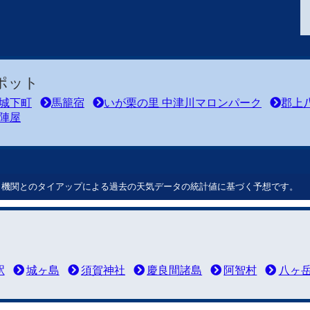
ポット
城下町
馬籠宿
いが栗の里 中津川マロンパーク
郡上
陣屋
ート機関とのタイアップによる過去の天気データの統計値に基づく予想です。
駅
城ヶ島
須賀神社
慶良間諸島
阿智村
八ヶ