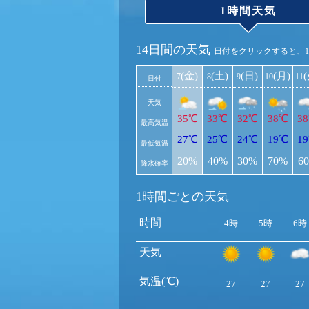
1時間天気
14日間の天気
日付をクリックすると、
(金)
(土)
(日)
(月)
7
8
9
10
11
日付
天気
35℃
33℃
32℃
38℃
3
最高気温
27℃
25℃
24℃
19℃
1
最低気温
20%
40%
30%
70%
6
降水確率
1時間ごとの天気
時間
4時
5時
6時
天気
気温(℃)
27
27
27