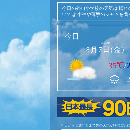
今日の外山小学校の天気は
晴れ
いては
半袖や薄手のシャツを着
今日
2026年
8月7日(金)
35℃
/
今日から２週間分まで先の天気が時間ごと