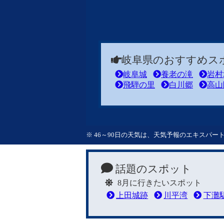
岐阜県のおすすめス
岐阜城
養老の滝
岩村
飛騨の里
白川郷
高山
※ 46～90日の天気は、天気予報のエキスパ
話題のスポット
8月に行きたいスポット
上田城跡
川平湾
下灘