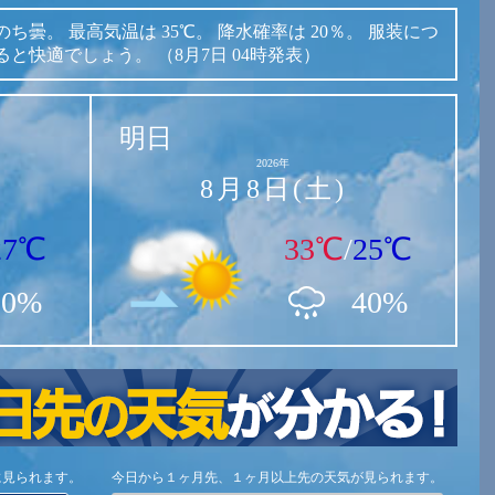
のち曇。
最高気温は
35℃。
降水確率は
20％。
服装につ
ると快適でしょう。
（8月7日 04時発表）
明日
2026年
8月8日(土)
27℃
33℃
/
25℃
20%
40%
に見られます。
今日から１ヶ月先、１ヶ月以上先の天気が見られます。