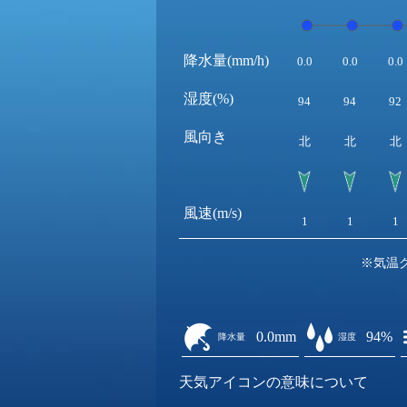
降水量(mm/h)
0.0
0.0
0.0
湿度(%)
94
94
92
風向き
北
北
北
風速(m/s)
1
1
1
※気温
0.0mm
94%
降水量
湿度
天気アイコンの意味について