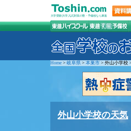
大学受験(大学入試)対策の塾・予備校なら東進
Home
>
岐阜県
>
本巣市
>
外山小学校
外山小学校の天気