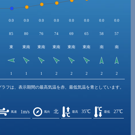
0.0
0.0
0.0
0.0
0.0
0.0
0.0
0.0
0.0
85
80
76
74
69
65
58
57
61
東
東南
東南
東南
東南
東南
南
南
南
1
1
1
2
2
2
2
2
2
グラフは、表示期間の最高気温を赤、最低気温を青としています。
北
35℃
27℃
1m/s
風速
風向
最高
最低