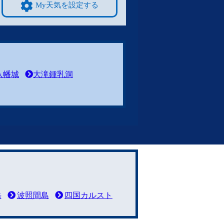
My天気を設定する
八幡城
大滝鍾乳洞
岳
波照間島
四国カルスト