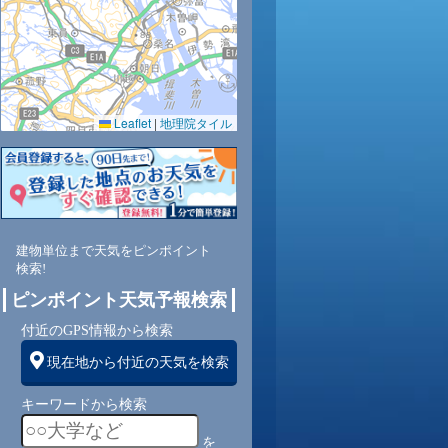
0.0
0.0
0.0
0.0
0.0
0.0
0.0
0.0
67
72
73
79
83
86
88
91
Leaflet
|
地理院タイル
南
南
南
南
南
東南
東
東
2
2
2
1
1
1
1
1
建物単位まで天気をピンポイント
検索!
ピンポイント天気予報検索
付近のGPS情報から検索
現在地から付近の天気を検索
キーワードから検索
を