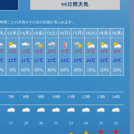
90日間天気
1時間ごとの天気やその日の詳細が見られます。
(火)
(水)
(木)
(金)
(土)
(日)
(月)
(火)
(水)
(木)
12
13
14
15
16
17
18
19
20
8℃
33℃
31℃
31℃
29℃
37℃
32℃
35℃
36℃
36℃
9℃
22℃
21℃
21℃
22℃
24℃
25℃
24℃
25℃
26℃
0%
0%
60%
60%
80%
60%
40%
10%
10%
10%
7時
8時
9時
10時
11時
12時
13時
14時
15
27
28
30
31
33
34
35
35
34