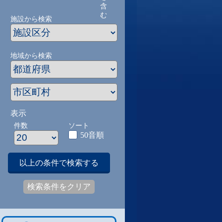
含
む
施設から検索
地域から検索
表示
件数
ソート
50音順
以上の条件で検索する
検索条件をクリア