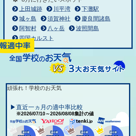
上田城跡
川平湾
下灘駅
城ヶ島
須賀神社
慶良間諸島
阿智村
八ヶ岳
波照間島
四国カルスト
頑張れ！学校のお天気
▶直近一ヵ月の適中率比較
※2026/07/10～2026/08/08集計の値
適中率
適中率
適中率
適中率