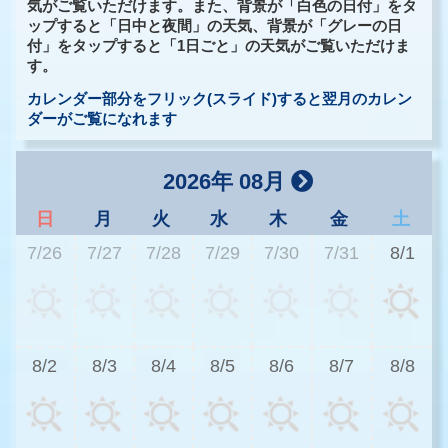
気がご覧いただけます。また、背景が「白色の日付」をタ
ップすると「日中と夜間」の天気、背景が「グレーの日
付」をタップすると「1日ごと」の天気がご覧いただけま
す。
カレンダー部分をフリック(スライド)すると翌月のカレン
ダーがご覧になれます
2026年 08月
日
月
火
水
木
金
土
7/26
7/27
7/28
7/29
7/30
7/31
8/1
3
8/2
8/3
8/4
8/5
8/6
8/7
8/8
2