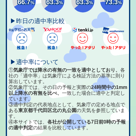
66.7
63.3
63.3
73.3
%
%
%
%
▶昨日の適中率比較
▶適中率について
①
気象庁では降水の有無の一致を適中としており、
各
社の「適中率」は気象庁による検証方法の基準に則り
算出しています。
②気象庁では、その日の予報と実際の
24時間中の1mm
以上降水の有無を比べ、
一致した場合に適中と判定し
ています。
③適中判定の代表地点として、気象庁の定める地点で
ある
東京都千代田区北の丸公園
の天気を参照していま
す。
④本サイトでは、
各社が公開している7日前0時の予報
の適中判定
の結果を比較しています。