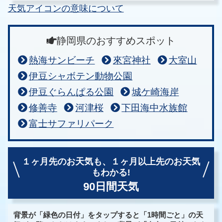
天気アイコンの意味について
静岡県のおすすめスポット
熱海サンビーチ
來宮神社
大室山
伊豆シャボテン動物公園
伊豆ぐらんぱる公園
城ケ崎海岸
修善寺
河津桜
下田海中水族館
富士サファリパーク
１ヶ月先のお天気も、
１ヶ月以上先のお天気
もわかる!
90日間天気
背景が「緑色の日付」をタップすると「1時間ごと」の天