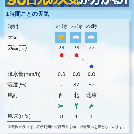
1時間ごとの天気
時間
21時
22時
23時
天気
気温(℃)
28
28
27
降水量(mm/h)
0.0
0.0
0.0
湿度(%)
-
87
87
風向
西
北
北東
風速(m/s)
0
1
1
※気温グラフは、表示期間の最高気温を赤、最低気温を青としています。