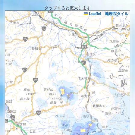
タップすると拡大します
Leaflet
|
地理院タイル