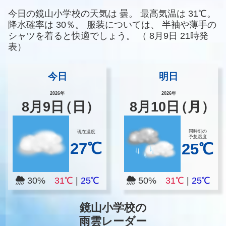
今日の鏡山小学校の天気は
曇。
最高気温は
31℃。
降水確率は
30％。
服装については、
半袖や薄手の
シャツを着ると快適でしょう。
（
8月9日 21時発
表）
今日
明日
2026年
2026年
8
月
9
日
（日）
8
月
10
日
（月）
同時刻の
現在温度
予想温度
27℃
25℃
30%
31℃
|
25℃
50%
31℃
|
25℃
鏡山小学校の
雨雲レーダー