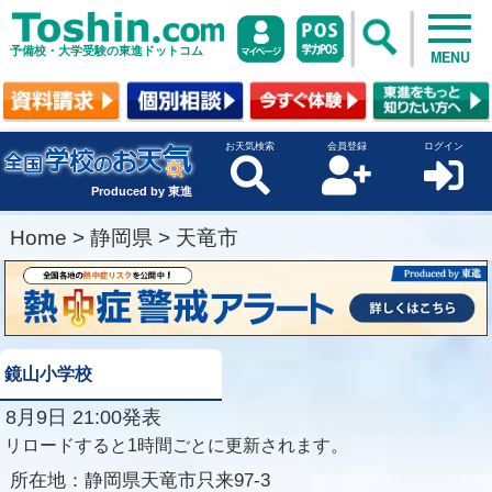
予備校・大学受験の東進ドットコム
MENU
お天気検索
会員登録
ログイン
Produced by 東進
Home
>
静岡県
>
天竜市
鏡山小学校
8月9日 21:00発表
リロードすると1時間ごとに更新されます。
所在地：
静岡県天竜市只来97-3