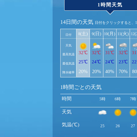
1時間天気
14日間の天気
日付をクリックすると、
(土)
(日)
(月)
(火)
8
9
10
11
12
日付
天気
32℃
32℃
31℃
32℃
3
最高気温
25℃
24℃
24℃
23℃
2
最低気温
20%
20%
40%
70%
8
降水確率
1時間ごとの天気
時間
5時
6時
7時
天気
気温(℃)
25
26
27