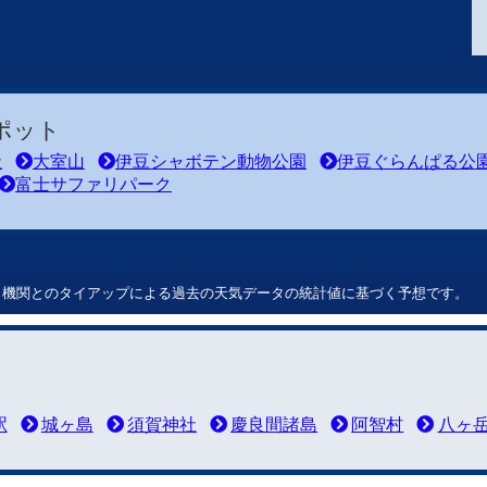
ポット
社
大室山
伊豆シャボテン動物公園
伊豆ぐらんぱる公
富士サファリパーク
ート機関とのタイアップによる過去の天気データの統計値に基づく予想です。
駅
城ヶ島
須賀神社
慶良間諸島
阿智村
八ヶ