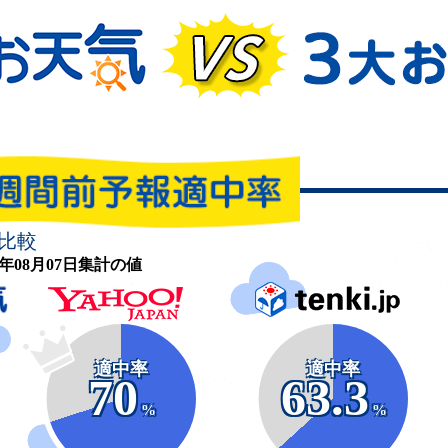
比較
26年08月07日集計の値
適中率
適中率
70
63.3
%
%