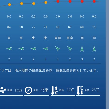
0.0
0.0
0.0
0.0
0.0
0.0
0.0
0.0
0.0
84
78
75
71
68
67
69
71
73
東
東
東
東
東南
東南
南
南
南
2
2
2
3
3
2
3
2
2
グラフは、表示期間の最高気温を赤、最低気温を青としています。
北東
32℃
25℃
1m/s
風速
風向
最高
最低