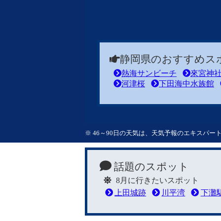
静岡県のおすすめス
熱海サンビーチ
來宮神
河津桜
下田海中水族館
※ 46～90日の天気は、天気予報のエキスパ
話題のスポット
8月に行きたいスポット
上田城跡
川平湾
下灘