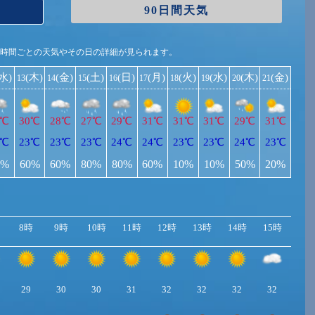
90日間天気
1時間ごとの天気やその日の詳細が見られます。
(水)
(木)
(金)
(土)
(日)
(月)
(火)
(水)
(木)
(金)
13
14
15
16
17
18
19
20
21
1℃
30℃
28℃
27℃
29℃
31℃
31℃
31℃
29℃
31℃
2℃
23℃
23℃
23℃
24℃
24℃
23℃
23℃
24℃
23℃
0%
60%
60%
80%
80%
60%
10%
10%
50%
20%
8時
9時
10時
11時
12時
13時
14時
15時
16
29
30
30
31
32
32
32
32
31