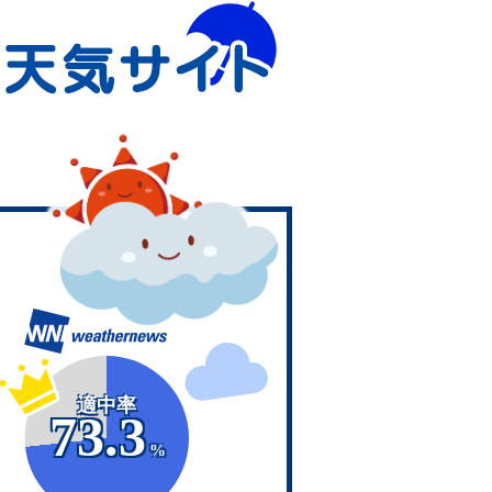
適中率
73.3
%