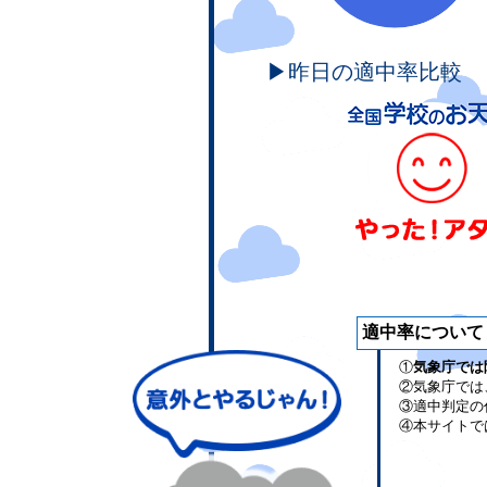
▶昨日の適中率比較
適中率について
①
気象庁では
②気象庁では
③適中判定の
④本サイトで