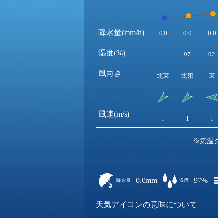
降水量(mm/h)
0.0
0.0
0.0
湿度(%)
-
97
92
風向き
北東
北東
東
風速(m/s)
1
1
1
※気温
0.0mm
97%
降水量
湿度
天気アイコンの意味について