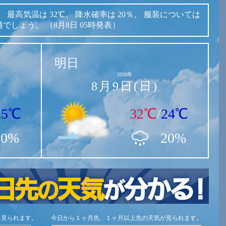
。
最高気温は
32℃。
降水確率は
20％。
服装については
適でしょう。
（8月8日 05時発表）
明日
2026年
8月9日(日)
25℃
32℃
/
24℃
20%
20%
に見られます。
今日から１ヶ月先、１ヶ月以上先の天気が見られます。