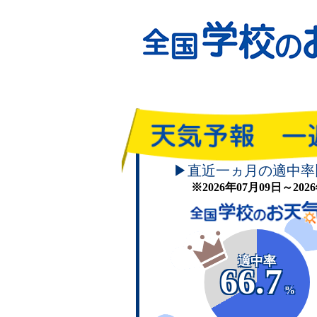
▶直近一ヵ月の適中率
※2026年07月09日～20
適中率
66.7
%