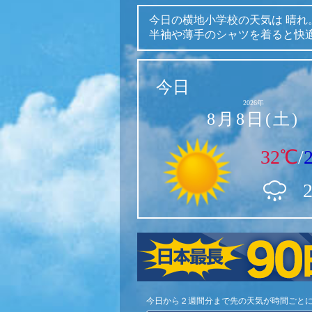
今日の横地小学校の天気は
晴れ
半袖や薄手のシャツを着ると快
今日
2026年
8月8日(土)
32℃
/
今日から２週間分まで先の天気が時間ごと