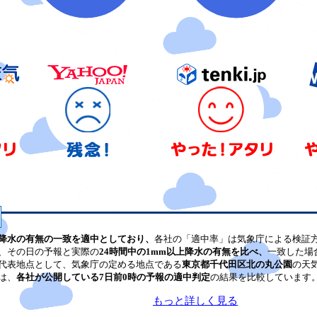
降水の有無の一致を適中としており、
各社の「適中率」は気象庁による検証
、その日の予報と実際の
24時間中の1mm以上降水の有無を比べ、
一致した場
代表地点として、気象庁の定める地点である
東京都千代田区北の丸公園
の天
は、
各社が公開している7日前0時の予報の適中判定
の結果を比較しています
もっと詳しく見る