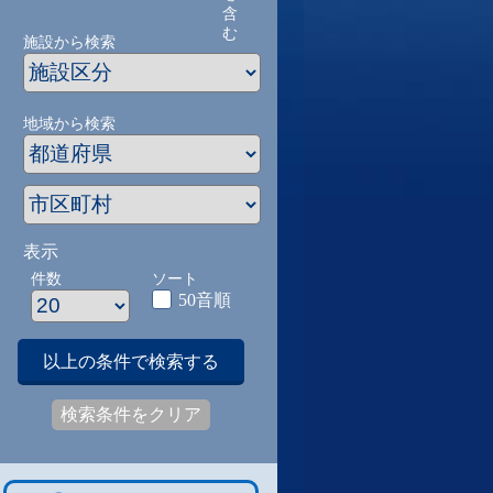
含
む
施設から検索
地域から検索
表示
件数
ソート
50音順
以上の条件で検索する
検索条件をクリア