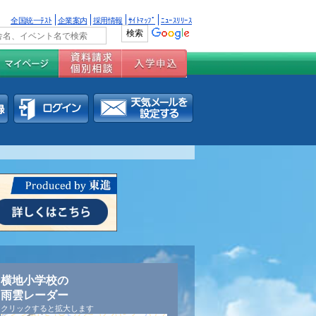
全国統一ﾃｽﾄ
企業案内
採用情報
ｻｲﾄﾏｯﾌﾟ
ﾆｭｰｽﾘﾘｰｽ
横地小学校の
雨雲レーダー
クリックすると拡大します