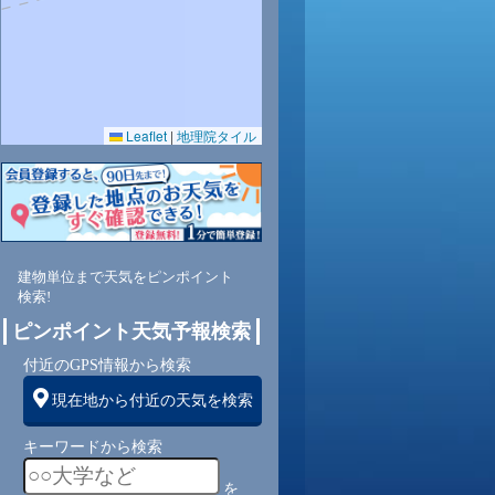
0.0
0.0
0.0
0.0
0.0
0.0
0.0
77
81
88
91
89
93
94
Leaflet
|
地理院タイル
東南
東南
東南
東南
東南
北
北
2
1
1
1
0
1
1
建物単位まで天気をピンポイント
検索!
ピンポイント天気予報検索
付近のGPS情報から検索
現在地から付近の天気を検索
キーワードから検索
を