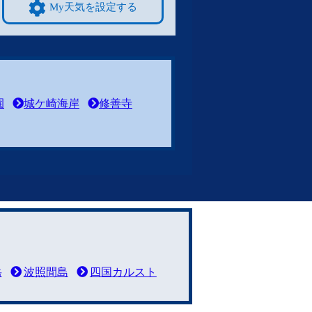
My天気を設定する
園
城ケ崎海岸
修善寺
岳
波照間島
四国カルスト