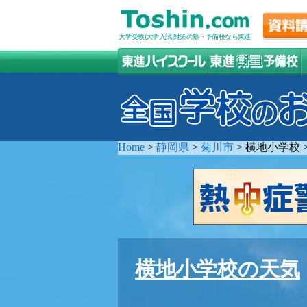
大学受験(大学入試)対策の塾・予備校なら東進
Home
>
静岡県
>
菊川市
>
横地小学校
横地小学校の天気